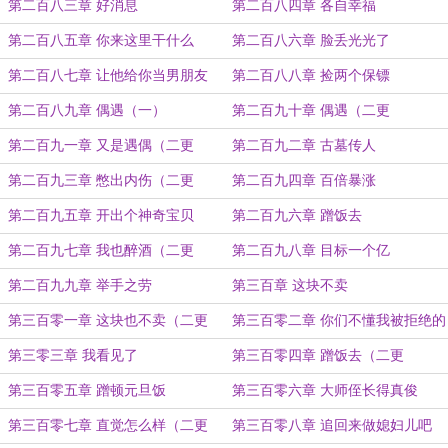
第二百八三章 好消息
第二百八四章 各自幸福
第二百八五章 你来这里干什么
第二百八六章 脸丢光光了
第二百八七章 让他给你当男朋友
第二百八八章 捡两个保镖
第二百八九章 偶遇（一）
第二百九十章 偶遇（二更
第二百九一章 又是遇偶（二更
第二百九二章 古墓传人
第二百九三章 憋出内伤（二更
第二百九四章 百倍暴涨
第二百九五章 开出个神奇宝贝
第二百九六章 蹭饭去
第二百九七章 我也醉酒（二更
第二百九八章 目标一个亿
第二百九九章 举手之劳
第三百章 这块不卖
第三百零一章 这块也不卖（二更
第三百零二章 你们不懂我被拒绝的
忧伤
第三零三章 我看见了
第三百零四章 蹭饭去（二更
第三百零五章 蹭顿元旦饭
第三百零六章 大师侄长得真俊
第三百零七章 直觉怎么样（二更
第三百零八章 追回来做媳妇儿吧