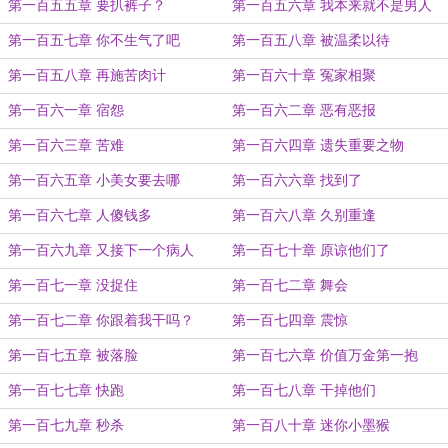
第一百五五章 要扒裤子？
第一百五六章 我本来就不是男人
（已修）
第一百五七章 你不生气了吧
第一百五八章 被温柔以待
第一百五八章 再施苦肉计
第一百六十章 冤家相聚
第一百六一章 宿怨
第一百六二章 恶有恶报
第一百六三章 苦难
第一百六四章 遗失重要之物
第一百六五章 小美女要去哪
第一百六六章 找到了
第一百六七章 人傻钱多
第一百六八章 久别重逢
第一百六九章 又接下一个病人
第一百七十章 原谅他们了
第一百七一章 没捉住
第一百七二章 舞会
第一百七二章 你跟着我干吗？
第一百七四章 震惊
第一百七五章 被落脸
第一百七六章 价值万金第一抱
第一百七七章 快跑
第一百七八章 干掉他们
第一百七九章 秒杀
第一百八十章 迷你小墨猴