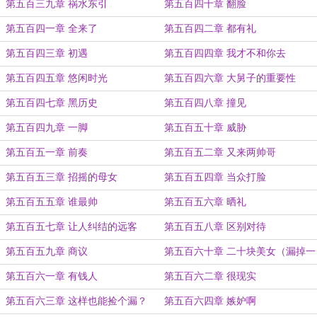
第五百三九章 祸水东引
第五百四十章 翻脸
第五百四一章 全来了
第五百四二章 都有礼
第五百四三章 初遇
第五百四四章 我才不和你去
第五百四五章 悠闲时光
第五百四六章 大舅子的重要性
第五百四七章 黑历史
第五百四八章 撞见
第五百四九章 一脚
第五百五十章 威胁
第五百五一章 前奏
第五百五二章 又来两帅哥
第五百五三章 招摇的母女
第五百五四章 当众打脸
第五百五五章 谁最帅
第五百五六章 晒礼
第五百五七章 让人纠结的远客
第五百五八章 区别对待
第五百五九章 商议
第五百六十章 二十块美女（漏掉一
章，补上）
第五百六一章 有钱人
第五百六二章 很现实
第五百六三章 这样也能捡个漏？
第五百六四章 嫉妒啊