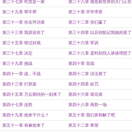
第二十七章 吃货是一家
第二十八章 感觉新世界的大门正在
打开
第二十九章 帮不帮
第三十章 开学序章
第三十一章 你去拜访谁
第三十二章 你们赢了
第三十三章 我原谅你了
第三十四章 以后别惦记我做的菜了
第三十五章 错过好戏
第三十六章 军训
第三十七章 决定
第三十八章 是时刻找人谈谈理想了
第三十九章 挑战
第四十章 宣战
第四十一章 战，不战
第四十二章 没法善了
第四十三章 打群架
第四十四章 处罚
第四十五章 万众期待的一刻来了
第四十六章 谁坑谁
第四十七章 连胜
第四十八章 再胜一场
第四十九章 他来干什么？
第五十章 我们算和解了吧
第五十一章 有麻烦来了
第五十二章 希望