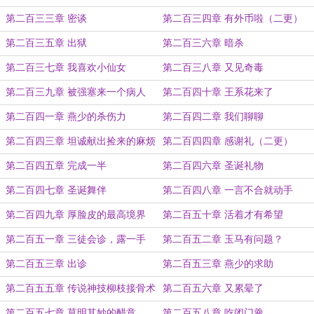
第二百三三章 密谈
第二百三四章 有外币啦（二更）
第二百三五章 出狱
第二百三六章 暗杀
第二百三七章 我喜欢小仙女
第二百三八章 又见奇毒
第二百三九章 被强塞来一个病人
第二百四十章 王系花来了
第二百四一章 燕少的杀伤力
第二百四二章 我们聊聊
第二百四三章 坦诚献出捡来的麻烦
第二百四四章 感谢礼（二更）
第二百四五章 完成一半
第二百四六章 圣诞礼物
第二百四七章 圣诞舞伴
第二百四八章 一言不合就动手
第二百四九章 厚脸皮的最高境界
第二百五十章 活着才有希望
（二更
第二百五一章 三徒会诊，露一手
第二百五二章 玉马有问题？
第二百五三章 出诊
第二百五三章 燕少的求助
第二百五五章 传说神技柳枝接骨术
第二百五六章 又累晕了
（二更
第二百五七章 莫明其妙的醋意
第二百五八章 吃闭门羹