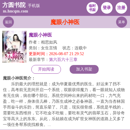
方圆书院
手机版
临时
登录
注册
书架
m.hncqm.com
魔眼小神医
返回
菜单
魔眼小神医
作者：相思如风
类别：女生言情
状态：连载中
更新时间：2026-08-07 21:29:52
最新章节：
第六百六十三章
开始阅读
加入书架
魔眼小神医简介：
乐韵最大的理想就是：成为华夏最优秀的医生。好运来了挡不
住，高考前无意间开启一个系统，双眼获得魔力，看一眼就知人或物
有无生病，病在哪个部位。系统空间种出来的药材吃一口，力气充
盈，吃一样，身体倍儿棒，乃医生成神之必备神器。一直为当杏林国
手而奋斗的乐韵，简直乐晕了。只是，现实很骨感，系统是半残的，
需要吃东西维持，它不吃金不吃银，要吃有灵气的翡翠玉石，异珍奇
宝等高大上的东东。从此，乐姑娘在成为旷世女神医的道路上又多了
一项任务帮系统找粮食。...