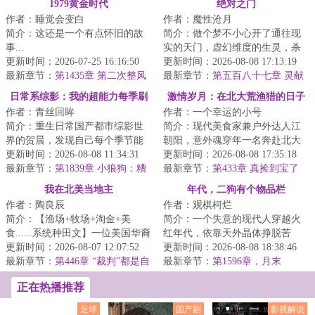
1979黄金时代
绝对之门
作者：睡觉会变白
作者：魔性沧月
简介：这还是一个有点怀旧的故
简介：做个梦不小心开了通往现
事...
实的天门，虚幻维度的生灵，杀
更新时间：2026-07-25 16:16:50
进了现实。给这个注定灭绝的宇
更新时间：2026-08-08 17:13:19
最新章节：
第1435章 第二次整风
宙又添了一种微...
最新章节：
第五百八十七章 灵献
神座
日常系综影：我的超能力每季刷
激情岁月：在北大荒渔猎的日子
作者：青丝回眸
作者：一个幸运的小号
新
简介：重生日常国产都市综影世
简介：现代美食家兼户外达人江
界的贺晨，发现自己每个季节能
朝阳，意外魂穿年一名奔赴北大
刷新出一种超能力，从此过上了
更新时间：2026-08-08 11:34:31
荒的支边青年。面对黑土地的广
更新时间：2026-08-08 17:35:18
不一样的日常人...
最新章节：
第1839章 小狼狗：糟
袤与馈赠，也面...
最新章节：
第433章 真捡到宝了
了，我成她自己人了！双双落泪
我在北美当地主
年代，二狗有个物品栏
抱头痛哭的闺蜜俩！
作者：陶良辰
作者：观棋柯烂
简介：【渔场+牧场+淘金+美
简介：一个失意的现代人穿越火
食......系统种田文】一位美国华裔
红年代，依靠天外晶体挣脱苦
UP主参加荒野求生，挑战赢下百
更新时间：2026-08-07 12:07:52
难，拥抱幸福，享受美好人生的
更新时间：2026-08-08 18:38:46
万美元大奖，...
最新章节：
第446章 “裁判”都是自
故事。...
最新章节：
第1596章，月末
己人！专家：纯新的，毫无争
正在热播推荐
议……
足球
国产剧
影视解说