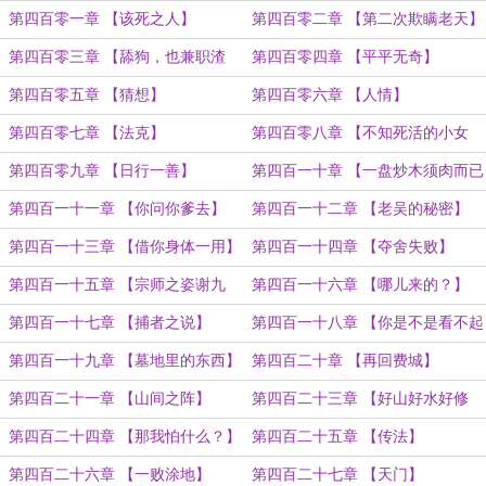
第四百零一章 【该死之人】
第四百零二章 【第二次欺瞒老天】
第四百零三章 【舔狗，也兼职渣
第四百零四章 【平平无奇】
男】
第四百零五章 【猜想】
第四百零六章 【人情】
第四百零七章 【法克】
第四百零八章 【不知死活的小女
孩】
第四百零九章 【日行一善】
第四百一十章 【一盘炒木须肉而已
啊】
第四百一十一章 【你问你爹去】
第四百一十二章 【老吴的秘密】
第四百一十三章 【借你身体一用】
第四百一十四章 【夺舍失败】
第四百一十五章 【宗师之姿谢九
第四百一十六章 【哪儿来的？】
言】
第四百一十七章 【捕者之说】
第四百一十八章 【你是不是看不起
我？】
第四百一十九章 【墓地里的东西】
第四百二十章 【再回费城】
第四百二十一章 【山间之阵】
第四百二十三章 【好山好水好修
行】
第四百二十四章 【那我怕什么？】
第四百二十五章 【传法】
第四百二十六章 【一败涂地】
第四百二十七章 【天门】