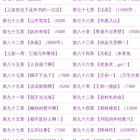
上架，届时求个首订）
【上架前说下这本书的一点话】
第七十七章 【法器】（11000字，
求首订支持！！）
第七十八章 【山中荒坟】（8500
第七十八章 【半夜入山】
字，求订阅！）
第七十九章 【妖亦有情】（9400
第八十章 【尊者不过界壁】（8500
字）
字）
第八十二章 【杀狐】（9800字）
第八十三章 【倒反天罡啊！】
（7000字）
【上架一周，汇报几件事情】
第八十四章 【天机】（本章免
费！）
第八十五章 【人设崩了啊】
第八十六章 【变形术，get！】
第八十七章 【聊不下去了】（7800
第八十八章 【王初一】（万字大章
字）
~）
第八十九章 【说话挺狠啊】（8200
第九十章 【王初一撞妖】（7400
字）
字）
第九十一章 【我不当法海】
第九十二章 【老村长的命】
（7200）
（11000字）
第九十三章 【幽怨的楚可卿】
第九十四章 【善财难舍】（12000
（7000字）
字）
第九十五章 【都不是好人啊！】
第九十六章 【书院的年轻教习】
（8000字）
（8800字）
第九十七章 【云宗往事】（7500
第九十八章 【降神符】（6500字）