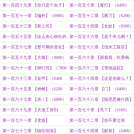
（7500）
第一百四十九章 【你只是个虫子】
第一百五十章 【毒打】（6400）
（7400）
第一百五十一章 【编外】（6900）
第一百五十二章 【磨刀】（6200）
第一百五十三章 【新上司】
第一百五十四章 【女妖】（8500）
（6200）
第一百五十五章 【这么丧心病狂的
第一百五十六章 【是个串儿啊？】
嘛？】（6400）
（7200）
第一百五十七章 【楚可卿的变化】
第一百五十八章 【伐木工陈言】
（6000）
（7800）
第一百五十九章 【大猫】（8000）
第一百六十章 【跟着我，吃香喝
辣】（6400字）
第一百六十一章 【神行符】（7800
第一百六十二章 【雪地追踪】
字）
（6500字）
第一百六十三章 【金甲】（6400
第一百六十四章 【这是你家么？】
字）
（6800）
第一百六十五章 【神树】（6200
第一百六十六章 【门】（6400）
字）
第一百六十七章 【祟！】（6800）
第一百六十八章 【陆思思修行路】
（7700）
第一百六十九章 【天道工资到
第一百七十章 【亮了】（6100）
账？】（8500）
第一百七十一章 【变故】
第一百七十二章 【你不要过来
啊！】
第一百七十三章 【稳住别浪】
第一百七十四章 【默契】（6400）