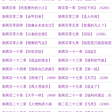
（6200）
第两百章 【吃里爬外的小人】
两百零一章 【对症下药】（6200）
第两百零二章 【金甲归来】
第两百零三章 【圣人作揖】
（6000）
（6600）
第两百零四章 【就像从未发生过】
第两百零五章 【普通的凡人？】
（6900）
（6600）
第两百零六章 【云雀的交易】
第两百零七章 【历劫】（6500）
（6000）
第两百零八章 【规整的气运】
第两百零九章 【陆思思只能是陆思
（6000）
思】
第两百一十章 【转世历劫】
第两百一十一章 【战起】
第两百一十二章 【疏远的母女】
第两百一十三章 【缓和的气氛】
（6600）
（6200）
第两百一十四章 【我有自己的家】
第两百一十五章 【第一战】
（6300）
第两百一十六章 【坍塌了】（6000
第两百一十七章 【天罚】（6200
字）
字）
第两百一十八章 【再入雪崖关】
第两百一十九章 【该走了】
（6300字）
第两百二十章 【大不一样】（8600
第两百二十一章 【福利待遇足，分
字）
房送保姆】（6800）
第两百二十二章 【人憎狗厌小孩
第二百二十三章 【飞舟】（6300）