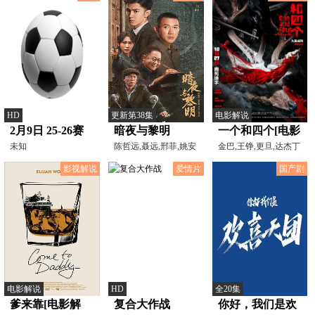
HD
更新第38集
电影解说
2月9日 25-26赛
暗夜与黎明
一个和四个[电影
季意甲第24轮 萨
未知
陈哲远,聂远,邢菲,姚安
解说]
金巴,王铮,更旦,达杰丁
娜,王志文,倪大红,刘
增,才多
索洛VS国际米兰
影视解说
爱情片
国产剧
电影解说
HD
全20集
爹来靠[电影解
复合大作战
你好，我们是欢