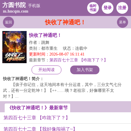
方圆书院
手机版
临时
登录
注册
书架
m.hncqm.com
快收了神通吧！
返回
菜单
快收了神通吧！
作者：跳舞
类别：都市重生
状态：连载中
更新时间：2026-08-07 16:11:41
最新章节：
第四百七十三章 【咋跪下了？】
开始阅读
加入书架
快收了神通吧！简介：
【孩子你记住，这天地间本有十分运道，其中，三分文气七分
武，还有一分定乾坤！】【++……咦？老祖宗，好像哪里不太
对？】...
《快收了神通吧！》最新章节
第四百七十三章 【咋跪下了？】
第四百七十二章 【我好像闯祸了~】