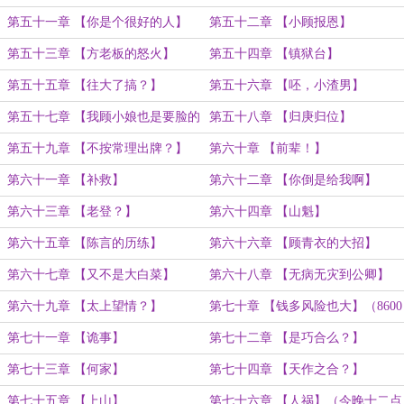
第五十一章 【你是个很好的人】
第五十二章 【小顾报恩】
第五十三章 【方老板的怒火】
第五十四章 【镇狱台】
第五十五章 【往大了搞？】
第五十六章 【呸，小渣男】
第五十七章 【我顾小娘也是要脸的
第五十八章 【归庚归位】
啊】
第五十九章 【不按常理出牌？】
第六十章 【前辈！】
第六十一章 【补救】
第六十二章 【你倒是给我啊】
第六十三章 【老登？】
第六十四章 【山魁】
第六十五章 【陈言的历练】
第六十六章 【顾青衣的大招】
第六十七章 【又不是大白菜】
第六十八章 【无病无灾到公卿】
第六十九章 【太上望情？】
第七十章 【钱多风险也大】（8600
字）
第七十一章 【诡事】
第七十二章 【是巧合么？】
第七十三章 【何家】
第七十四章 【天作之合？】
第七十五章 【上山】
第七十六章 【人祸】（今晚十二点