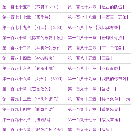
（6000）
第一百七十五章 【不灵了？！】
第一百七十六章 【追击的队伍】
（6000）
第一百七十七章 【雪崖关】
第一百七十八章 【一百三十五弟】
（7000）
（7000）
第一百七十九章 【回归】（6200）
第一百八十章 【我比你有钱】
（6400字）
第一百八十章 【陈言的报复手段】
第一百八十一章 【粉碎性骨折】
（6000字）
（6600）
第一百八十二章 【神树汁的副作
第一百八十三章 【下一个任务】
用】
（6400）
第一百八十四章 【勘破嗔痴】
第一百八十五章 【三毒】
（6600）
第一百八十六章 【有所小成】
第一百八十七章 【不欢而散】
（6000字）
（7100）
第一百八十八章 【死气】（6000）
第一百八十九章 【我做的你帮凶】
（6000）
第一百九十章 【它是活的】
第一百九十一章 【当赏！】
（6000）
（6400）
第一百九十二章 【消失的师兄】
第一百九十三章 【接个急单】（端
（6000）
午节快乐！）
第一百九十四章 【听哥的话】
第一百九十五章 【重返域界】
（7400）
（6100）
第一百九十六章 【遭遇战】
第一百九十七章 【故人重逢】
（6800）
第一百九十八章 【我活不到长大】
第一百九十九章 【战果】