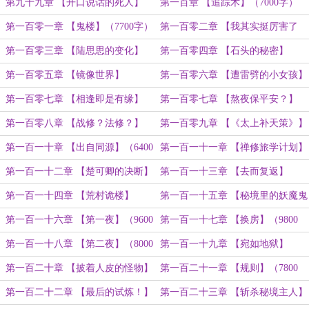
字）
第九十九章 【开口说话的死人】
第一百章 【追踪术】（7000字）
（6400）
第一百零一章 【鬼楼】（7700字）
第一百零二章 【我其实挺厉害了
吧……】（11000字）
第一百零三章 【陆思思的变化】
第一百零四章 【石头的秘密】
（7400字）
（7000字）
第一百零五章 【镜像世界】
第一百零六章 【遭雷劈的小女孩】
（6800）
（7000字）
第一百零七章 【相逢即是有缘】
第一百零七章 【熬夜保平安？】
（6400）
（6600字）
第一百零八章 【战修？法修？】
第一百零九章 【《太上补天策》】
（6200字）
第一百一十章 【出自同源】（6400
第一百一十一章 【禅修旅学计划】
字）
（8200字）
第一百一十二章 【楚可卿的决断】
第一百一十三章 【去而复返】
（8200字）
（8000字）
第一百一十四章 【荒村诡楼】
第一百一十五章 【秘境里的妖魔鬼
（8200字）
怪】（8200字）
第一百一十六章 【第一夜】（9600
第一百一十七章 【换房】（9800
字）
字）
第一百一十八章 【第二夜】（8000
第一百一十九章 【宛如地狱】
字）
（6300字）
第一百二十章 【披着人皮的怪物】
第一百二十一章 【规则】（7800
（7800字）
字）
第一百二十二章 【最后的试炼！】
第一百二十三章 【斩杀秘境主人】