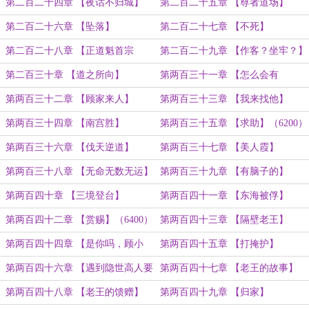
哥】（6800）
第二百二十四章 【夜话不归城】
第二百二十五章 【尊者道场】
（6000）
（7300）
第二百二十六章 【坠落】
第二百二十七章 【不死】
第二百二十八章 【正道魁首宗
第二百二十九章 【作客？坐牢？】
门？？】（7000）
（7000）
第二百三十章 【道之所向】
第两百三十一章 【怎么会有
（6200）
俩？？？？】（6600）
第两百三十二章 【顾家来人】
第两百三十三章 【我来找他】
第两百三十四章 【南宫胜】
第两百三十五章 【求助】（6200）
第两百三十六章 【伐天逆道】
第两百三十七章 【美人霞】
（6800）
第两百三十八章 【无命无数无运】
第两百三十九章 【有脑子的】
（6000）
第两百四十章 【三境登台】
第两百四十一章 【东海被俘】
（7400）
第两百四十二章 【赏赐】（6400）
第两百四十三章 【隔壁老王】
第两百四十四章 【是你吗，顾小
第两百四十五章 【打掩护】
娘？】（6200）
（6700）
第两百四十六章 【遇到隐世高人要
第两百四十七章 【老王的故事】
舔！】
（6200）
第两百四十八章 【老王的馈赠】
第两百四十九章 【归家】