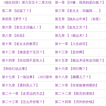
《稳住别浪》第六百五十二章大结
第一章 【什嘛，我亲妈是白狐？】
局（完）
第二章 【起猛了？】
第三章 【老太太，你骗我……】
第四章【梦乎？】
第五章 【她从山中来】（加更）
第六章 【老太太没骗人！】
第七章 【血光之灾？】
第八章 【应劫】
第九章 【《截运术》】
第十章 【老太太的教育】
第十一章 【入住凶宅】
第十二章 【难道是个宝贝？】
第十三章 【是你啊】
第十四章 【你信我不是坏人】
第十五章 【截运术还有这功能？】
【和你们说点事】
第十六章 【同行啊？】
第十七章 【一场法事】（2025新年
第十八章 【藏哪儿了？】
快乐！）
第十九章 【遇到高人了】
第二十章 【你老板够倒霉的】
第二十一章 【走背运的方总】
第二十二章 【陈言的谨慎】
第二十三章 【怎么开价呢？】
第二十四章 【另外的价钱】