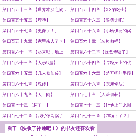
第四百五十三章 【世界本源之物：
第四百五十四章 【XX的诞生】
我在这里。】
第四百五十五章 【埋葬】
第四百五十六章 【跟我走吧】
第四百五十七章 【更像了！】
第四百五十八章 【小哈伊德的奖
励】
第四百五十九章 【家里来人了？】
第四百六十章 【装模做样】
第四百六十一章 【起来吧，地上
第四百六十二章【就差侍寝了】
凉】
第四百六十三章 【人形U盘】
第四百六十四章 【占粒身上的优
点】
第四百六十五章 【凡人修仙传】
第四百六十六章 【楚可卿的手段】
第四百六十七章 【魂修】
第四百六十八章 【东海修法】
第四百六十九章 【天工阁】
第四百七十章 【人赃俱获】
第四百七十章 【坏了！】
第四百七十一章 【让他上门来谢
罪】
第四百七十二章 【我好像闯祸了
第四百七十三章 【咋跪下了？】
~】
看了《快收了神通吧！》的书友还喜欢看