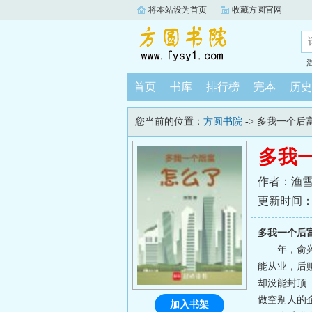
将本站设为首页
收藏方圆官网
首页
书库
排行榜
完本
历史
您当前的位置：
方圆书院
-> 多我一个后
多我
作者：渔
更新时间：202
多我一个后
年，俞
能从业，后
却没能封顶
做空别人的
加入书架