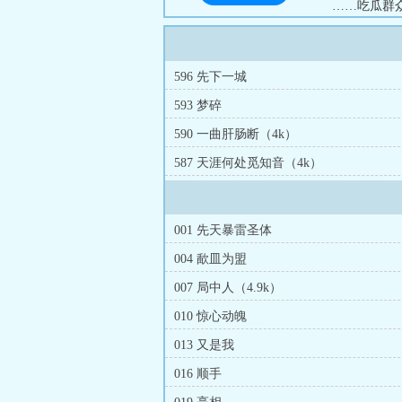
……吃瓜群众
596 先下一城
593 梦碎
590 一曲肝肠断（4k）
587 天涯何处觅知音（4k）
001 先天暴雷圣体
004 歃皿为盟
007 局中人（4.9k）
010 惊心动魄
013 又是我
016 顺手