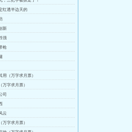
大师兄，三把手被抓走了！
我一定红透半边天的
访
同创新
弱胜强
人带枪
腿
物尽其用（万字求月票）
硬气（万字求月票）
善公司
西
代风云
卖身（万字求月票）