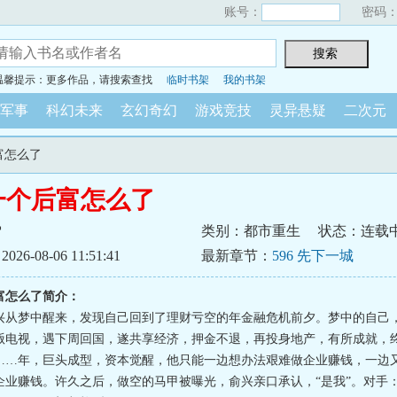
账号：
密码
温馨提示：更多作品，请搜索查找
临时书架
我的书架
军事
科幻未来
玄幻奇幻
游戏竞技
灵异悬疑
二次元
富怎么了
一个后富怎么了
雪
类别：都市重生
状态：连载
6-08-06 11:51:41
最新章节：
596 先下一城
富怎么了简介：
兴从梦中醒来，发现自己回到了理财亏空的年金融危机前夕。梦中的自己
贩电视，遇下周回国，遂共享经济，押金不退，再投身地产，有所成就，
……年，巨头成型，资本觉醒，他只能一边想办法艰难做企业赚钱，一边
企业赚钱。许久之后，做空的马甲被曝光，俞兴亲口承认，“是我”。对手