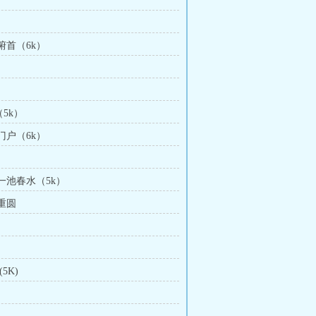
眉俯首（6k）
（5k）
理门户（6k）
皱一池春水（5k）
镜重圆
(5K)