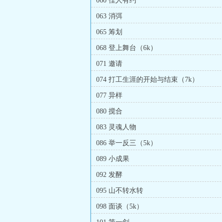
060 佳人有约
063 消弭
065 筹划
068 登上舞台（6k）
071 邀请
074 打工生涯的开始与结束（7k）
077 异样
080 搅合
083 灵魂人物
086 举一反三（5k）
089 小成果
092 发酵
095 山不转水转
098 面谈（5k）