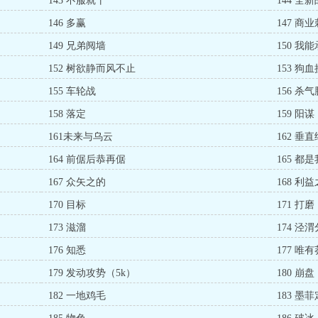
143 不服就干
144 全
146 多赢
147 商
149 兄弟阋墙
150 我
152 树欲静而风不止
153 狗
155 车轮战
156 杀
158 落定
159 阳谋
161未来与乌云
162 垂
164 前倨后恭再倨
165 都
167 众矢之的
168 利
170 目标
171 打磨
173 滋溜
174 泾
176 知悉
177 唯
179 发动攻势（5k）
180 崩盘
182 一地鸡毛
183 墨