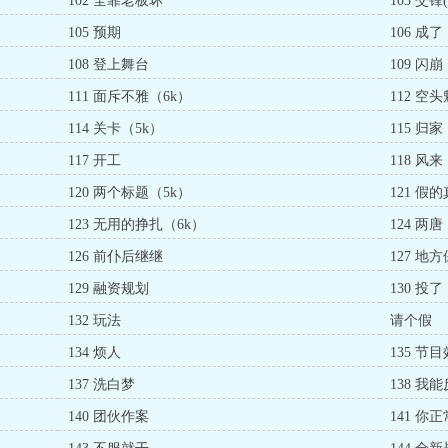
102 全靠老板坏
103 交锋(
105 预期
106 成了
108 登上舞台
109 闪崩
111 面斥不雅（6k）
112 空
114 关卡（5k）
115 归家
117 开工
118 风来
120 两个标题（5k）
121 假
123 无用的挣扎（6k）
124 两唐
126 前仆后继继
127 地
129 融资规划
130 投了
132 玩法
请个假
134 烦人
135 节
137 洗白梦
138 我
140 团伙作案
141 你