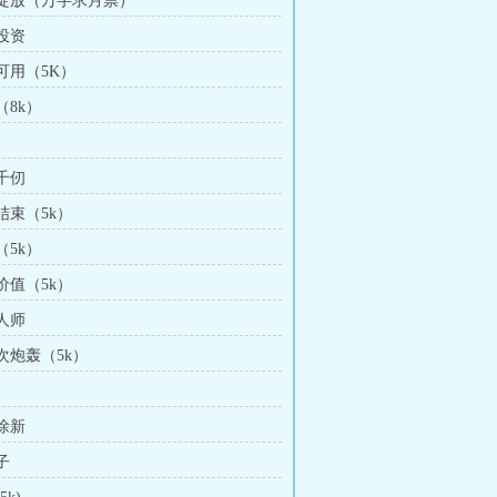
烟花绽放（万字求月票）
使投资
心可用（5K）
（8k）
立千仞
工结束（5k）
（5k）
息价值（5k）
为人师
一次炮轰（5k）
见徐新
子