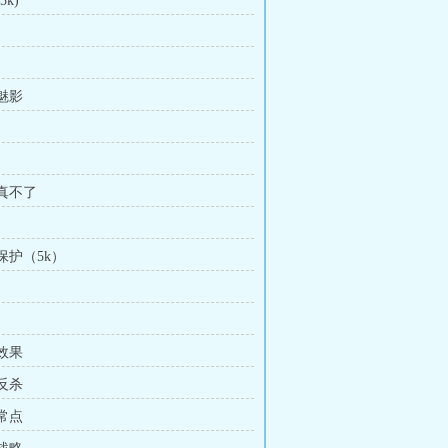
5k)
头魅影
的真不了
方保护（5k）
目效果
能反杀
正常点