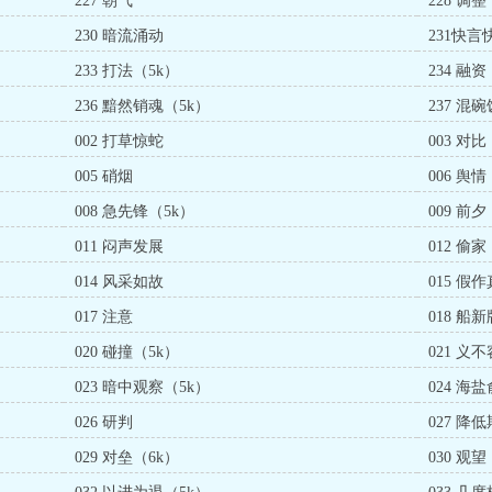
227 朝气
228 调整
230 暗流涌动
231快言
233 打法（5k）
234 融资
236 黯然销魂（5k）
237 混
002 打草惊蛇
003 对比
005 硝烟
006 舆情
008 急先锋（5k）
009 前夕
011 闷声发展
012 偷家
014 风采如故
015 假
017 注意
018 船
020 碰撞（5k）
021 义
023 暗中观察（5k）
024 海
026 研判
027 降
029 对垒（6k）
030 观望