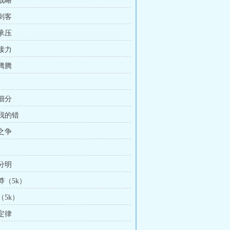
新战略
业刺客
能承压
血接力
气腾腾
直细分
是我的错
益之争
渭分明
有莽（5k）
（5k）
菲定律