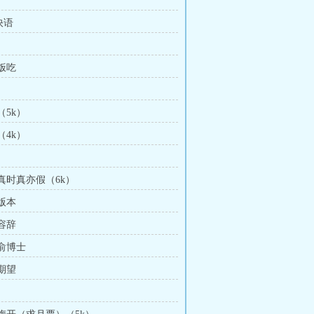
快语
碗饭吃
（5k）
（4k）
作真时真亦假（6k）
新版本
不容辞
盐俞博士
低期望