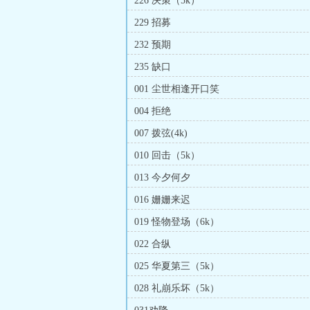
226 决策（5k）
229 招募
232 预期
235 缺口
001 尘世相逢开口笑
004 拒绝
007 拨弦(4k)
010 回击（5k）
013 今夕何夕
016 姗姗来迟
019 怪物登场（6k）
022 合纵
025 华夏第三（5k）
028 礼崩乐坏（5k）