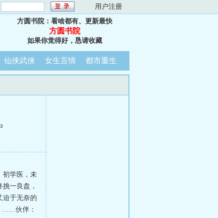
：
用户注册
方圆书院：看啥都有、更新最快
方圆书院
如果你觉得好，恳请收藏
仙侠武侠
女生言情
都市重生
中
，初学医，未
终挑一良盘，
又迫于无奈的
：……伙伴：