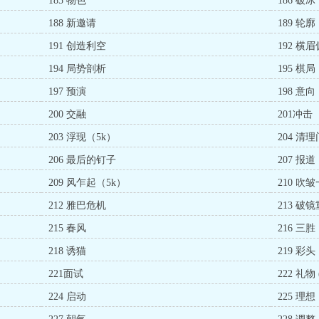
185 物色
186 破冰
188 新邀请
189 轮廓
191 创造利空
192 横
194 局势剖析
195 棋局
197 预演
198 意向
200 交融
201冲击
203 浮现（5k）
204 清
206 最后的钉子
207 报道
209 风乍起（5k）
210 吹
212 雅巴危机
213 破
215 春风
216 三胜
218 诱猫
219 彩头
221面试
222 礼物 
224 启动
225 理想