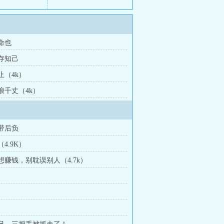
也命也
内存知己
不止（4k）
风浪千丈（4k）
负带后负
（4.9K）
不想赚钱，别耽误别人（4.7k）