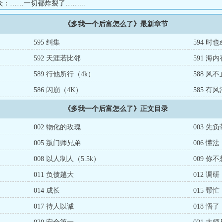
：……一切都炸裂了……...
《多我一个后富怎么了》最新章节
595 纠集
594 时
592 天涯若比邻
591 海
589 行他所行（4k）
588 风
586 闪崩（4K）
585 有
《多我一个后富怎么了》正文目录
002 物化的玫瑰
003 先
005 叛门师兄弟
006 懂法
008 以人制人（5.5k）
009 你
011 负债越大
012 调研
014 成长
015 帮忙
017 待人以诚
018 悟了