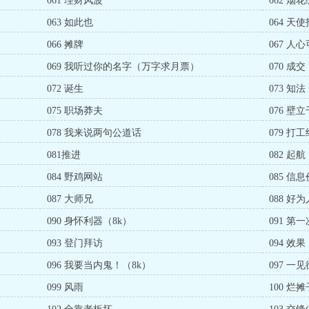
061 理财风波
062 
063 如此也
064 天
066 摊牌
067 人
069 我听过你的名字（万字求月票）
070 成交
072 诞生
073 知法
075 职场莽夫
076 壁
078 我来说两句公道话
079 打
081推进
082 起航
084 野鸡网站
085 信
087 大师兄
088 好
090 身怀利器（8k）
091 第
093 登门拜访
094 效果
096 我要当内鬼！（8k）
097 一
099 风雨
100 烂摊