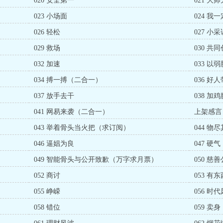
020 安全第一
021 
023 小场面
024 
026 轻松
027 小采
029 救场
030 共
032 加速
033 以
034 搏一搏（二合一）
036 好
037 放手去干
038 加鸡
041 网易来袭（二合一）
上架感言
043 举着骨头当火把（求订阅）
044 
046 逼娼为良
047 
049 智能骨头与公开致歉（万字求月票）
050 慈
052 商讨
053 有东
055 峥嵘
056 时
058 错位
059 