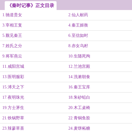
《秦时记事》正文目录
1.驰道贵女
2.仙人献药
3.宰相王复
4.秦王姬衡
5.觐见秦王
6.至信如时
7.姓氏之分
8.赤女乌籽
9.将军燕云
10.生随死殉
11.咸阳宫城
12.兰池宫殿
13.医明服彩
14.洗漱朝食
15.溥天之下
16.秦王宝库
17.夜明珠光
18.朱砂铅白
19.方士茅生
20.木工桌椅
21.铁锅野草
22.青铜鱼脍
23.辣蓼草喜
24.麦饼柘糖