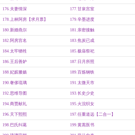
176.夫妻情深
177.甘泉宫室
178.上林阿房【求月票】
179.辛墨进度
180.新婚燕尔
181.亲密接触
182.阿房宫名
183.焦炭已成
184.太牢牺牲
185.极庙祭祀
186.王后善妒
187.日月所照
188.妃嫔媵嫱
189.百炼钢铁
190.奢侈琉璃
191.太微天市
192.思维导图
193.长史少史
194.商贾献礼
195.火浣织女
196.天下熙熙
197.任重道远【二合一】
198.巴氏纠葛
199.黄蒿医书