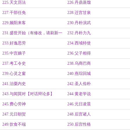
225.天文历法
226.丹鼎蒸馏
227.干部任免
228.迁宫甘泉
229.频阳来客
230.丹朴演武
231.盛世开始（有修改，请刷新一
232.丹朴力九
下看）
233.好逸恶劳
234.西域特使
235.中宫嫡子
236.父子相得
237.考工令史
238.乌商巴商
239.心灵之窗
240.燕琮回城
241.治粟内史
242.圣人俭朴
243.与闻巽对【对话辩论多】
244.黄老学说
245.费心劳神
246.元日凌晨
247.元日朝贺
248.后宫诸人
249.饮食不端
250.后宫性格