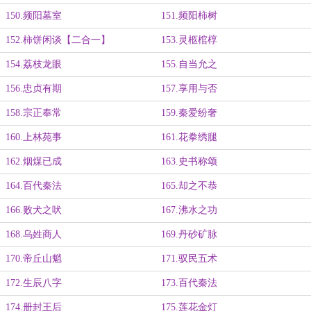
150.频阳墓室
151.频阳柿树
152.柿饼闲谈【二合一】
153.灵柩棺椁
154.荔枝龙眼
155.自当允之
156.忠贞有期
157.享用与否
158.宗正奉常
159.秦爱纷奢
160.上林苑事
161.花拳绣腿
162.烟煤已成
163.史书称颂
164.百代秦法
165.却之不恭
166.败犬之吠
167.沸水之功
168.乌姓商人
169.丹砂矿脉
170.帝丘山魈
171.驭民五术
172.生辰八字
173.百代秦法
174.册封王后
175.莲花金灯