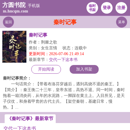
方圆书院
手机版
临时
登录
注册
书架
m.hncqm.com
秦时记事
返回
菜单
秦时记事
作者：荆棘之歌
类别：女生言情
状态：连载中
更新时间：2026-07-06 21:49:14
最新章节：
交代一下这本书
开始阅读
加入书架
秦时记事简介：
一句话简介：【带着布洛芬穿越后，遇到高烧不退的秦王。】
【简介】：秦王衡二十三年，皇帝东巡，高热不退。同一时间，秦时
拖着一箱消炎药，从年的水泥路，一脚踩在黄土上。入目所见，是天
子仪仗，和身着甲胄的古代士兵。【架空秦朝，基建日常，慢
热。】...
《秦时记事》最新章节
交代一下这本书