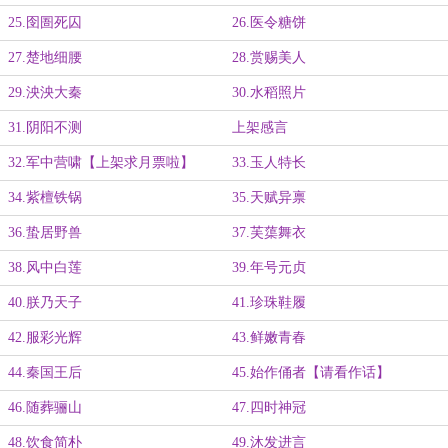
25.囹圄死囚
26.医令糖饼
27.楚地细腰
28.赏赐美人
29.泱泱大秦
30.水稻照片
31.阴阳不测
上架感言
32.军中营啸【上架求月票啦】
33.玉人特长
34.紫檀铁锅
35.天赋异禀
36.蛰居野兽
37.芙蕖舞衣
38.风中白莲
39.年号元贞
40.朕乃天子
41.珍珠鞋履
42.服彩光辉
43.鲜嫩青春
44.秦国王后
45.始作俑者【请看作话】
46.随葬骊山
47.四时神冠
48.饮食简朴
49.沐发进言