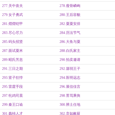
277.关中啬夫
278.瘦骨嶙峋
279.女子勇武
280.王后容貌
281.熠熠铠甲
282.粟粟安排
283.尽心尽力
284.历法节气
285.码头招贤
286.大鱼与粟
287.面试粟米
288.白氏家主
289.昭氏芳息
290.拍卖邀请
291.三日之期
292.孱弱王子
293.竖子狂悖
294.医明远志
295.雷霆手段
296.展信佳言
297.牝鸡司晨
298.詈骂乘舆
299.秦王口谕
300.辨土任地
301.蠢钝人才
302.弃如敝屣