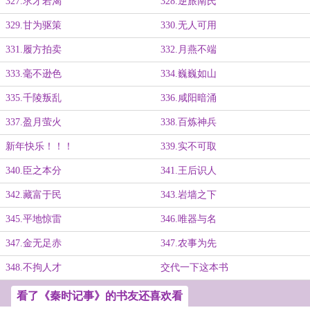
327.求才若渴
328.逆旅南氏
329.甘为驱策
330.无人可用
331.履方拍卖
332.月燕不端
333.毫不逊色
334.巍巍如山
335.千陵叛乱
336.咸阳暗涌
337.盈月萤火
338.百炼神兵
新年快乐！！！
339.实不可取
340.臣之本分
341.王后识人
342.藏富于民
343.岩墙之下
345.平地惊雷
346.唯器与名
347.金无足赤
347.农事为先
348.不拘人才
交代一下这本书
看了《秦时记事》的书友还喜欢看