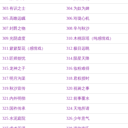
303.有识之士
304.为奴为婢
305.高瞻远瞩
306.玲珑心机
307.封爵之物
308.辛与秋沙
309.光阴虚度
310.木桃琼瑶（纯感情戏）
311.簌簌梨花（感情戏）
312.极目远眺
313.匠师烦忧
314.陨星天降
315.龙神之子
316.妆粉难得
317.明月沟渠
318.君权授时
319.秋沙宣传
320.祝祷之事
321.内外明彻
322.前事覆水
323.国祚传承
324.天地所请
325.水泥庭院
326.少年意气