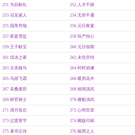
251.为后献礼
252.人才不驯
253.召见诸人
254.无所不通
255.国库穷哉
256.元日夜宴
257.夜宴雪盐
258.恒产恒心
259.王子献宝
260.元日假期
261.伐冰之家
262.未负空待
263.古羌矮马
264.时时劝谏
265.马踏飞霜
266.暖房花卉
267.采桑麦田
268.校阅演武
269.材官骑士
270.楼船演武
271.谓月投石
272.心明宫室
273.过渡章节
274.雕版印刷
275.著书立传
276.能用之人