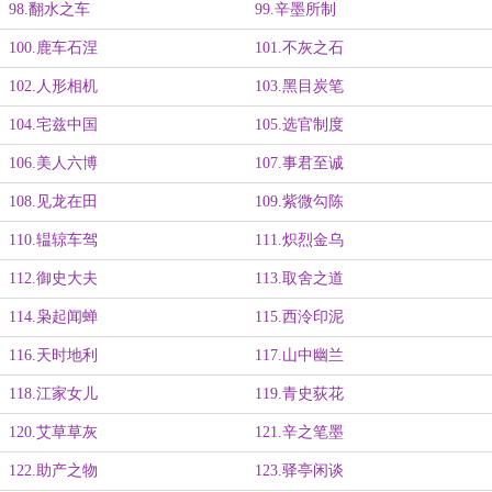
98.翻水之车
99.辛墨所制
100.鹿车石涅
101.不灰之石
102.人形相机
103.黑目炭笔
104.宅兹中国
105.选官制度
106.美人六博
107.事君至诚
108.见龙在田
109.紫微勾陈
110.辒辌车驾
111.炽烈金乌
112.御史大夫
113.取舍之道
114.枭起闻蝉
115.西泠印泥
116.天时地利
117.山中幽兰
118.江家女儿
119.青史荻花
120.艾草草灰
121.辛之笔墨
122.助产之物
123.驿亭闲谈