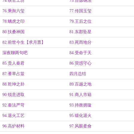
74.铁官工坊
75.百炼钢法
76.乘舆六玺
77.传国玉玺
78.螭虎之印
79.王后之位
80.扶桑神国
81.东郡坠星
82.前世今生【求月票】
83.死而地分
深夜聊两句吧
84.受命于天
85.贵人秦君
86.荧惑守心
87.蓍草占筮
四月总结
88.乾坤之卦
89.百越之地
90.锐意进取
91.商人市籍
92.秦法严苛
93.持衡拥璇
94.退火工艺
95.锻化退火
96.高炉材料
97.风眼橐龠