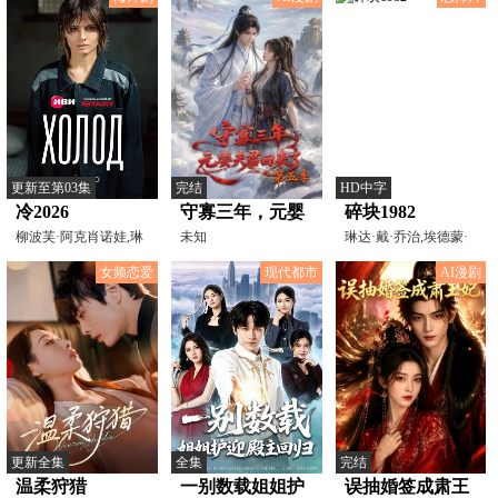
更新至第03集
完结
HD中字
冷2026
守寡三年，元婴
碎块1982
柳波芙·阿克肖诺娃,琳
夫君回来了第五
未知
琳达·戴·乔治,埃德蒙·
达·拉宾什,彼得·费
珀道姆
季
女频恋爱
现代都市
AI漫剧
更新全集
全集
完结
温柔狩猎
一别数载姐姐护
误抽婚签成肃王