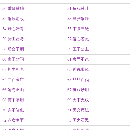
50.重弩捕鲸
51.鱼戏莲叶
52.铜镜彩妆
53.典雅娴静
54.丹心汗青
55.韦编三绝
56.厨工藿赏
57.偏心若此
58.后宫子嗣
59.王子公主
60.秦王对问
61.贞而不谅
62.相生相克
63.近视眼镜
64.二百金饼
65.旦旦而伐
66.沧海巫山
67.黄豆妙用
68.何不享用
69.天下无双
70.实不智也
71.天文历法
72.赤女生平
73.国之石民