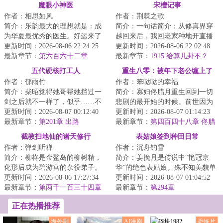
魔眼小神医
宋檀记事
作者：相思如风
作者：荆棘之歌
简介：乐韵最大的理想就是：成
简介：一句话简介：从修真界穿
为华夏最优秀的医生。好运来了
越回来后，我回老家种地开直播
挡不住，高考前无意间开启一个
更新时间：2026-08-06 22:24:25
卖菜了！修成金丹渡劫失败的宋
更新时间：2026-08-06 22:02:48
系统，双眼获得...
最新章节：
第六百六十二章
檀回到现代，发...
最新章节：
1915.给算几卦不？
五代硬核打工人
重生八零：被年下老公缠上了
作者：郁雨竹
作者：笨哒哒的幸福
简介：柴昭觉得她哥帮她挡过一
简介：寡妇佟腊月重生回到一切
剑之后就不一样了，似乎……不
悲剧的最开始的时候。前世因为
是他了。他总会说些郑先生都没
更新时间：2026-08-07 00:12:40
改嫁宋大龙，踏上了一条不归
更新时间：2026-08-07 01:14:23
听过的，她听起...
最新章节：
第201章 出路
路。重生归来的第...
最新章节：
第四百四十八章 佟腊
月改变了我的一生
截教扫地仙的诸天修行
表姑娘签到种田日常
作者：弹剑听禅
作者：沉舟钓雪
简介：柳柊是金鳌岛的柳树精，
简介：姜挽月是传说中“艳冠京
化形后成为碧游宫的杂役弟子。
华”的绝色表姑娘。殊不知美貌单
实际上，柳柊是杨眉大仙的后
更新时间：2026-08-06 17:27:34
出从来都是死局。想打破死局，
更新时间：2026-08-07 01:04:52
裔，具有变异的时...
最新章节：
第两千一百三十四章
要么有挂，要...
最新章节：
第294章
神仙炮灰9
正在热播推荐
海外剧
AI漫剧
恐怖片