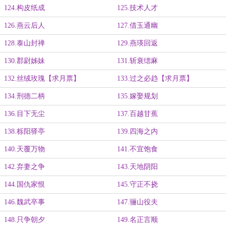
124.构皮纸成
125.技术人才
126.燕云后人
127.借玉通幽
128.泰山封禅
129.燕瑛回返
130.郡尉姊妹
131.斩衰缌麻
132.丝绒玫瑰【求月票】
133.过之必趋【求月票】
134.刑德二柄
135.嫁娶规划
136.目下无尘
137.百越甘蕉
138.栎阳驿亭
139.四海之内
140.天覆万物
141.不宜饱食
142.弃妻之争
143.天地阴阳
144.国仇家恨
145.守正不挠
146.魏武卒事
147.骊山役夫
148.只争朝夕
149.名正言顺