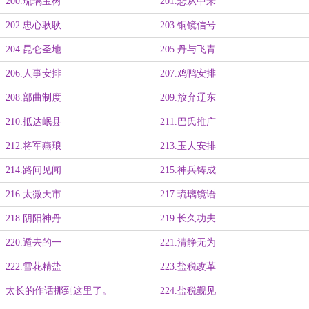
200.琉璃宝树
201.悲从中来
202.忠心耿耿
203.铜镜信号
204.昆仑圣地
205.丹与飞青
206.人事安排
207.鸡鸭安排
208.部曲制度
209.放弃辽东
210.抵达岷县
211.巴氏推广
212.将军燕琅
213.玉人安排
214.路间见闻
215.神兵铸成
216.太微天市
217.琉璃镜语
218.阴阳神丹
219.长久功夫
220.遁去的一
221.清静无为
222.雪花精盐
223.盐税改革
太长的作话挪到这里了。
224.盐税觐见