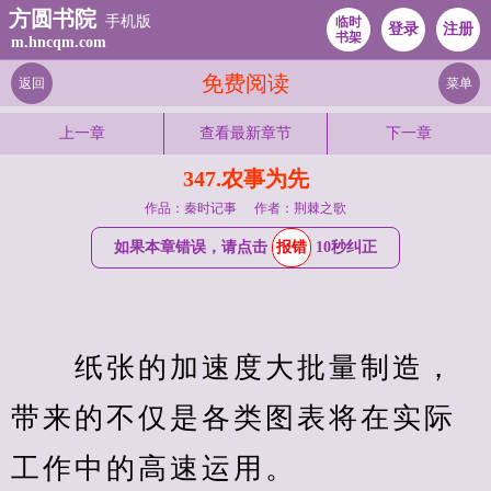
方圆书院
手机版
临时
登录
注册
书架
m.hncqm.com
免费阅读
返回
菜单
上一章
查看最新章节
下一章
347.农事为先
作品：秦时记事
作者：荆棘之歌
如果本章错误，请点击
报错
10秒纠正
　　纸张的加速度大批量制造，
带来的不仅是各类图表将在实际
工作中的高速运用。