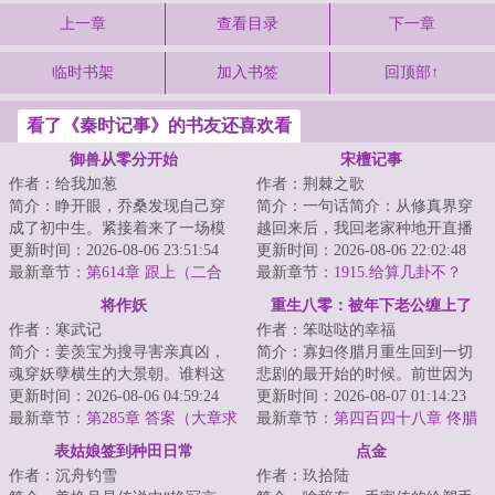
上一章
查看目录
下一章
临时书架
加入书签
回顶部↑
看了《秦时记事》的书友还喜欢看
御兽从零分开始
宋檀记事
作者：给我加葱
作者：荆棘之歌
简介：睁开眼，乔桑发现自己穿
简介：一句话简介：从修真界穿
成了初中生。紧接着来了一场模
越回来后，我回老家种地开直播
拟考。毕业她怕了吗？她怕
更新时间：2026-08-06 23:51:54
卖菜了！修成金丹渡劫失败的宋
更新时间：2026-08-06 22:02:48
了……这考的都什么...
最新章节：
第614章 跟上（二合
檀回到现代，发...
最新章节：
1915.给算几卦不？
一）
将作妖
重生八零：被年下老公缠上了
作者：寒武记
作者：笨哒哒的幸福
简介：姜羡宝为搜寻害亲真凶，
简介：寡妇佟腊月重生回到一切
魂穿妖孽横生的大景朝。谁料这
悲剧的最开始的时候。前世因为
里破案，不看证据，只靠卦师！
更新时间：2026-08-06 04:59:24
改嫁宋大龙，踏上了一条不归
更新时间：2026-08-07 01:14:23
这不巧了嘛？！...
最新章节：
第285章 答案（大章求
路。重生归来的第...
最新章节：
第四百四十八章 佟腊
月票）
月改变了我的一生
表姑娘签到种田日常
点金
作者：沉舟钓雪
作者：玖拾陆