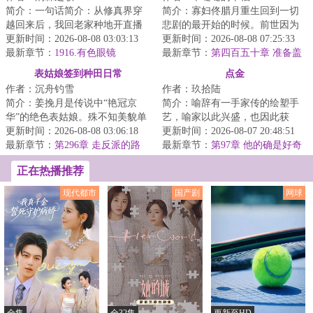
简介：一句话简介：从修真界穿
简介：寡妇佟腊月重生回到一切
越回来后，我回老家种地开直播
悲剧的最开始的时候。前世因为
卖菜了！修成金丹渡劫失败的宋
更新时间：2026-08-08 03:03:13
改嫁宋大龙，踏上了一条不归
更新时间：2026-08-08 07:25:33
檀回到现代，发...
最新章节：
1916.有色眼镜
路。重生归来的第...
最新章节：
第四百五十章 准备盖
一排马舍
表姑娘签到种田日常
点金
作者：沉舟钓雪
作者：玖拾陆
简介：姜挽月是传说中“艳冠京
简介：喻辞有一手家传的绘塑手
华”的绝色表姑娘。殊不知美貌单
艺，喻家以此兴盛，也因此获
出从来都是死局。想打破死局，
更新时间：2026-08-08 03:06:18
罪，死的死、流放的流放。为得
更新时间：2026-08-07 20:48:51
要么有挂，要...
最新章节：
第296章 走反派的路
旧事真相，喻辞赶...
最新章节：
第97章 他的确是好奇
了（两更合一求月票）
正在热播推荐
现代都市
国产剧
网球
全集
全32集
更新至HD