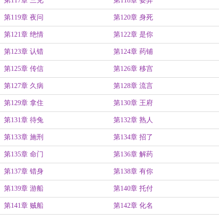
第117章 三见
第118章 耍弄
第119章 夜问
第120章 身死
第121章 绝情
第122章 是你
第123章 认错
第124章 药铺
第125章 传信
第126章 移宫
第127章 久病
第128章 流言
第129章 拿住
第130章 王府
第131章 待兔
第132章 熟人
第133章 施刑
第134章 招了
第135章 命门
第136章 解药
第137章 错身
第138章 有你
第139章 游船
第140章 托付
第141章 贼船
第142章 化名