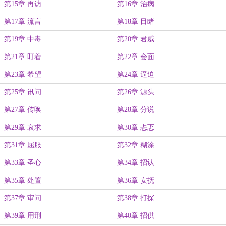
第15章 再访
第16章 治病
第17章 流言
第18章 目睹
第19章 中毒
第20章 君威
第21章 盯着
第22章 会面
第23章 希望
第24章 逼迫
第25章 讯问
第26章 源头
第27章 传唤
第28章 分说
第29章 哀求
第30章 忐忑
第31章 屈服
第32章 糊涂
第33章 圣心
第34章 招认
第35章 处置
第36章 安抚
第37章 审问
第38章 打探
第39章 用刑
第40章 招供