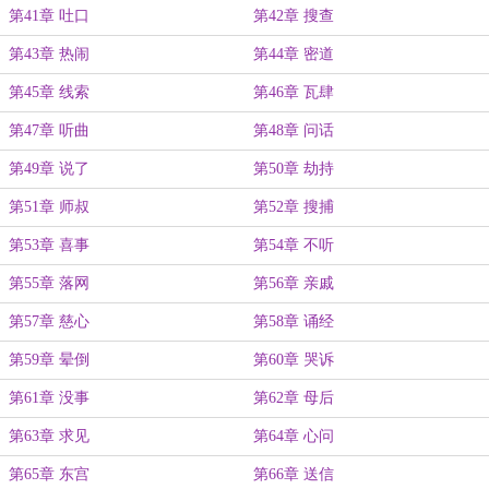
第41章 吐口
第42章 搜查
第43章 热闹
第44章 密道
第45章 线索
第46章 瓦肆
第47章 听曲
第48章 问话
第49章 说了
第50章 劫持
第51章 师叔
第52章 搜捕
第53章 喜事
第54章 不听
第55章 落网
第56章 亲戚
第57章 慈心
第58章 诵经
第59章 晕倒
第60章 哭诉
第61章 没事
第62章 母后
第63章 求见
第64章 心问
第65章 东宫
第66章 送信