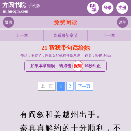
方圆书院
手机版
临时
登录
注册
书架
m.hncqm.com
免费阅读
返回
菜单
上一章
查看最新章节
下一章
21 帮我带句话给她
作品：不装了，恶毒女配她有神豪系统
作者：轻描淡写z
如果本章错误，请点击
报错
10秒纠正
上一页
1
2
下—页
　　有阎叙和姜越州出手。
　　秦真真解约的十分顺利，不