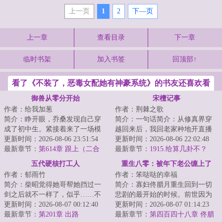
上一页
1
2
下—页
上一章
查看目录
下一章
临时书架
加入书签
回顶部↑
看了《不装了，恶毒女配她有神豪系统》的书友还喜欢看
御兽从零分开始
宋檀记事
作者：给我加葱
作者：荆棘之歌
简介：睁开眼，乔桑发现自己穿
简介：一句话简介：从修真界穿
成了初中生。紧接着来了一场模
越回来后，我回老家种地开直播
拟考。毕业她怕了吗？她怕
更新时间：2026-08-06 23:51:54
卖菜了！修成金丹渡劫失败的宋
更新时间：2026-08-06 22:02:48
了……这考的都什么...
最新章节：
第614章 跟上（二合
檀回到现代，发...
最新章节：
1915.给算几卦不？
一）
五代硬核打工人
重生八零：被年下老公缠上了
作者：郁雨竹
作者：笨哒哒的幸福
简介：柴昭觉得她哥帮她挡过一
简介：寡妇佟腊月重生回到一切
剑之后就不一样了，似乎……不
悲剧的最开始的时候。前世因为
是他了。他总会说些郑先生都没
更新时间：2026-08-07 00:12:40
改嫁宋大龙，踏上了一条不归
更新时间：2026-08-07 01:14:23
听过的，她听起...
最新章节：
第201章 出路
路。重生归来的第...
最新章节：
第四百四十八章 佟腊