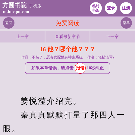
方圆书院
手机版
临时
登录
注册
书架
m.hncqm.com
免费阅读
返回
菜单
上一章
查看最新章节
下一章
16 他？哪个他？？？
作品：不装了，恶毒女配她有神豪系统
作者：轻描淡写z
如果本章错误，请点击
报错
10秒纠正
　　姜悦滢介绍完。
　　秦真真默默打量了那四人一
眼。