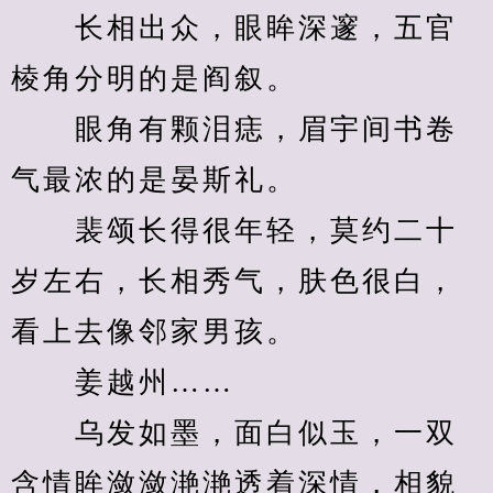
　　长相出众，眼眸深邃，五官
棱角分明的是阎叙。
　　眼角有颗泪痣，眉宇间书卷
气最浓的是晏斯礼。
　　裴颂长得很年轻，莫约二十
岁左右，长相秀气，肤色很白，
看上去像邻家男孩。
　　姜越州……
　　乌发如墨，面白似玉，一双
含情眸潋潋滟滟透着深情，相貌