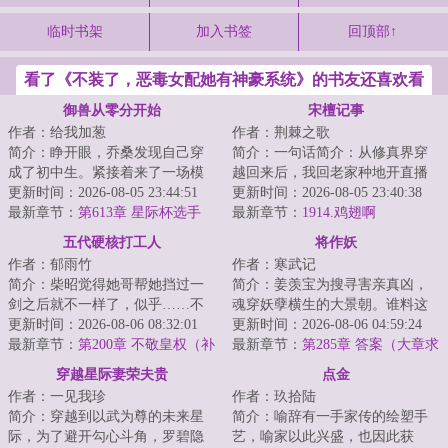
临时书架
加入书签
回顶部↑
看了《不装了，恶毒女配她有神豪系统》的书友还喜欢看
御兽从零分开始
宋檀记事
作者：给我加葱
作者：荆棘之歌
简介：睁开眼，乔桑发现自己穿
简介：一句话简介：从修真界穿
成了初中生。紧接着来了一场模
越回来后，我回老家种地开直播
拟考。毕业她怕了吗？她怕
更新时间：2026-08-05 23:44:51
卖菜了！修成金丹渡劫失败的宋
更新时间：2026-08-05 23:40:38
了……这考的都什么...
最新章节：
第613章 星际杯选手
檀回到现代，发...
最新章节：
1914.鸡翅啊
（二合一）
五代硬核打工人
将作妖
作者：郁雨竹
作者：寒武记
简介：柴昭觉得她哥帮她挡过一
简介：姜羡宝为搜寻害亲真凶，
剑之后就不一样了，似乎……不
魂穿妖孽横生的大景朝。谁料这
是他了。他总会说些郑先生都没
更新时间：2026-08-06 08:32:01
里破案，不看证据，只靠卦师！
更新时间：2026-08-06 04:59:24
听过的，她听起...
最新章节：
第200章 不敬皇权（补
这不巧了嘛？！...
最新章节：
第285章 答案（大章求
更昨天）
月票）
穿越星际妻荣夫贵
点金
作者：一见我珍
作者：玖拾陆
简介：穿越到以武为尊的未来星
简介：喻辞有一手家传的绘塑手
际，为了避开勾心斗角，罗碧隐
艺，喻家以此兴盛，也因此获