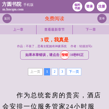
方圆书院
手机版
临时
登录
注册
书架
m.hncqm.com
免费阅读
返回
菜单
上一章
查看最新章节
下一章
3 哎，我真是
作品：不装了，恶毒女配她有神豪系统
作者：轻描淡写z
如果本章错误，请点击
报错
10秒纠正
上一页
1
2
3
下—页
　　作为总统套房的贵宾，酒店
会安排一位服务管家24小时服