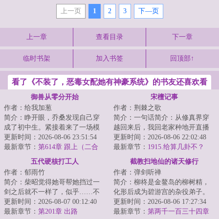
上一页
1
2
3
下—页
上一章
查看目录
下一章
临时书架
加入书签
回顶部↑
看了《不装了，恶毒女配她有神豪系统》的书友还喜欢看
御兽从零分开始
宋檀记事
作者：给我加葱
作者：荆棘之歌
简介：睁开眼，乔桑发现自己穿
简介：一句话简介：从修真界穿
成了初中生。紧接着来了一场模
越回来后，我回老家种地开直播
拟考。毕业她怕了吗？她怕
更新时间：2026-08-06 23:51:54
卖菜了！修成金丹渡劫失败的宋
更新时间：2026-08-06 22:02:48
了……这考的都什么...
最新章节：
第614章 跟上（二合
檀回到现代，发...
最新章节：
1915.给算几卦不？
一）
五代硬核打工人
截教扫地仙的诸天修行
作者：郁雨竹
作者：弹剑听禅
简介：柴昭觉得她哥帮她挡过一
简介：柳柊是金鳌岛的柳树精，
剑之后就不一样了，似乎……不
化形后成为碧游宫的杂役弟子。
是他了。他总会说些郑先生都没
更新时间：2026-08-07 00:12:40
实际上，柳柊是杨眉大仙的后
更新时间：2026-08-06 17:27:34
听过的，她听起...
最新章节：
第201章 出路
裔，具有变异的时...
最新章节：
第两千一百三十四章