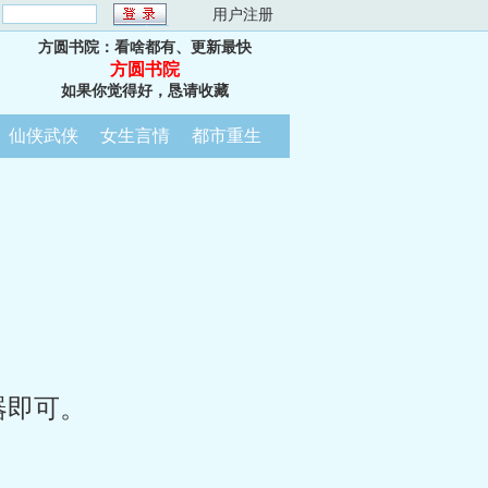
：
用户注册
方圆书院：看啥都有、更新最快
方圆书院
如果你觉得好，恳请收藏
仙侠武侠
女生言情
都市重生
器即可。