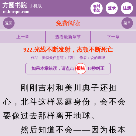
方圆书院
手机版
临时
登录
注册
书架
m.hncqm.com
免费阅读
返回
菜单
上一章
查看最新章节
下一章
922.光线不断发射，杰顿不断死亡
作品：奥特曼任意键：启明
作者：说的道理
如果本章错误，请点击
报错
10秒纠正
　　刚刚吉村和美川典子还担
心，北斗这样暴露身份，会不会
要像过去那样离开地球。
　　然后知道不会——因为根本