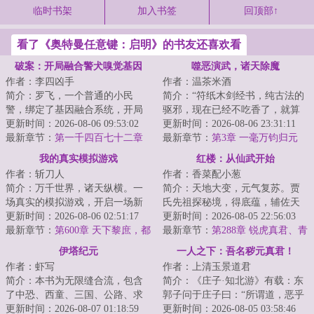
临时书架
加入书签
回顶部↑
看了《奥特曼任意键：启明》的书友还喜欢看
破案：开局融合警犬嗅觉基因
噬恶演武，诸天除魔
作者：李四凶手
作者：温茶米酒
简介：罗飞，一个普通的小民
简介：“符纸木剑经书，纯古法的
警，绑定了基因融合系统，开局
驱邪，现在已经不吃香了，就算
融合警犬嗅觉基因，破获凶杀
更新时间：2026-08-06 09:53:02
术士出门，都得带个二百斤的香
更新时间：2026-08-06 23:31:11
案，从此走上了不平...
最新章节：
第一千四百七十二章
炉防身，你不...
最新章节：
第3章 一毫万钧归元
松本次郎当着联合国切腹！米国
气，拳出东海挟风雷（4300单
我的真实模拟游戏
红楼：从仙武开始
代表一句“累赘”直接送
更）
作者：斩刀人
作者：香菜配小葱
简介：万千世界，诸天纵横。一
简介：天地大变，元气复苏。贾
场真实的模拟游戏，开启一场新
氏先祖探秘境，得底蕴，辅佐天
的人生。年的世界，当别人都在
更新时间：2026-08-06 02:51:17
命之人一统汉家大地，建立大
更新时间：2026-08-05 22:56:03
下海经商，当二...
最新章节：
第600章 天下黎庶，都
昭！贾氏二代传人...
最新章节：
第288章 锐虎真君、青
有不该死的理由
霖远遁！
伊塔纪元
一人之下：吾名秽元真君！
作者：虾写
作者：上清玉景道君
简介：本书为无限缝合流，包含
简介：《庄子·知北游》有载：东
了中恐、西童、三国、公路、求
郭子问于庄子曰：“所谓道，恶乎
生、丧尸、克苏鲁、星际等元素
更新时间：2026-08-07 01:18:59
在？”庄子曰：“无所不在。”东郭
更新时间：2026-08-05 03:58:46