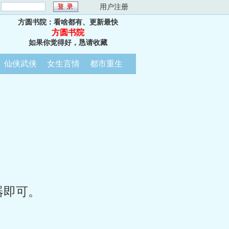
：
用户注册
方圆书院：看啥都有、更新最快
方圆书院
如果你觉得好，恳请收藏
仙侠武侠
女生言情
都市重生
器即可。