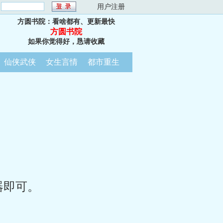
：
用户注册
方圆书院：看啥都有、更新最快
方圆书院
如果你觉得好，恳请收藏
仙侠武侠
女生言情
都市重生
器即可。