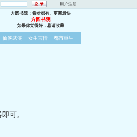
：
用户注册
方圆书院：看啥都有、更新最快
方圆书院
如果你觉得好，恳请收藏
仙侠武侠
女生言情
都市重生
器即可。