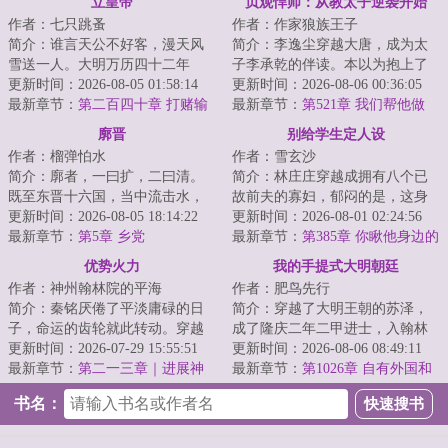
立皇帝
贞观悍师：从教太子逆袭开始
作者：七只跳蚤
作者：作家狼族王子
简介：谁言天公不好客，漫天风
简介：李逸尘穿越大唐，成为太
雪送一人。大明万历四十二年
子李承乾的伴读。本以为抱上了
冬，一道身影跨过宫门迎着漫天
更新时间：2026-08-05 01:58:14
未来皇帝的大腿，却惊恐发现一
更新时间：2026-08-06 00:36:05
风雪走进了落日余...
最新章节：
第二百四十章 打赌输
年后，太子谋造...
最新章节：
第521章 我们帮他做
了的天子
事，图什么？
廓晋
别给学生定人设
作者：榴弹怕水
作者：雪玄沙
简介：廓者，一曰扩，二曰清。
简介：林庄庄穿越成拥有八个已
既至东晋十六国，当中流击水，
故前夫的寡妇，郁闷的是，这身
矢志北伐，先驱中原五胡，再扫
更新时间：2026-08-05 18:14:22
份还是她自己设定的！不仅如
更新时间：2026-08-01 02:24:56
朝堂士族门阀。...
最新章节：
第5章 乡党
此，她的学生们也...
最新章节：
第385章 你瞅他身边的
娘娘，饿的都成竹竿了
优势火力
我的手提式大明朝廷
作者：神州翰林院的平海
作者：肥鸟先行
简介：秦铭厌倦了平淡庸碌的日
简介：穿越了大明王朝的苏泽，
子，命运的齿轮就此转动。穿越
成了隆庆二年二甲进士，入翰林
后他才发现，这里战火肆虐，孤
更新时间：2026-07-29 15:55:51
院庶吉士。好消息，不用卷科举
更新时间：2026-08-06 08:49:11
注一掷的多国联...
最新章节：
第二一三章｜进展神
了，穿越就是科...
最新章节：
第1026章 自有外国和
速
尚为大明念经
书名：