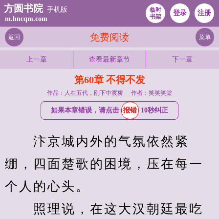
方圆书院
手机版
临时
登录
注册
书架
m.hncqm.com
免费阅读
返回
菜单
上一章
查看最新章节
下一章
第60章 不得不发
作品：人在五代，刚下中渡桥
作者：笑笑笑棠
如果本章错误，请点击
报错
10秒纠正
　　汴京城内外的气氛依然紧
绷，四面楚歌的困境，压在每一
个人的心头。
　　照理说，在这大汉朝廷最吃