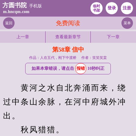
方圆书院
手机版
临时
登录
注册
书架
m.hncqm.com
免费阅读
返回
菜单
上一章
查看最新章节
下一章
第58章 信中
作品：人在五代，刚下中渡桥
作者：笑笑笑棠
如果本章错误，请点击
报错
10秒纠正
　　黄河之水自北奔涌而来，绕
过中条山余脉，在河中府城外冲
出。
　　秋风猎猎。