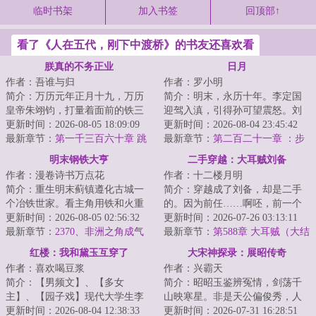
临时书架
加入书签
回顶部↑
看了《人在五代，刚下中渡桥》的书友还喜欢看
朕真的不务正业
日月
作者：吾谁与归
作者：罗小明
简介：万历元年正月十九，万历
简介：明末，永历十年。李定国
皇帝朱翊钧，打量着面前的铁三
迎驾入滇，引得孙可望震怒。刘
角。第一位盟友面相颇为和善，
更新时间：2026-08-05 18:09:09
文秀起兵响应，朝廷播迁昆明。
更新时间：2026-08-04 23:45:42
她是大明的太后...
最新章节：
第一千三百六十章 跳
三王内讧之期近...
最新章节：
第二百二十一章 ：步
出律法外，不在道德中
步为营
明末钢铁大亨
二手穿越：大耳贼刘备
作者：漫卷诗书万点花
作者：十二楼月明
简介：重生明末蓟镇遵化古城一
简介：穿越成了刘备，却是二手
个冶铁世家。看主角用铁和火重
的。因为前任……啊呸，前一个
整万里河山。...
更新时间：2026-08-05 02:56:32
穿越者也是穿越到刘备身上。前
更新时间：2026-07-26 03:13:11
最新章节：
2370、非洲之角成气
任嗝屁了，我接...
最新章节：
第588章 大耳贼（大结
候了
局）
红楼：我和黛玉互穿了
大宋神探录：展昭传奇
作者：喜欢喝豆浆
作者：兴霸天
简介：【男频文】、【多女
简介：昭昭玉鉴辨冤情，剑荡千
主】、【园子戏】现代大学生李
山映寒星。非是天公偏俊秀，人
宸穿越成为侯府二公子，却又神
更新时间：2026-08-04 12:38:33
间必要此光明。展昭的神探之
更新时间：2026-07-31 16:28:51