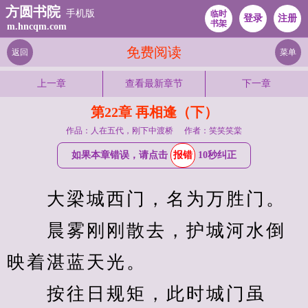
方圆书院
手机版
临时
登录
注册
书架
m.hncqm.com
免费阅读
返回
菜单
上一章
查看最新章节
下一章
第22章 再相逢（下）
作品：人在五代，刚下中渡桥
作者：笑笑笑棠
如果本章错误，请点击
报错
10秒纠正
　　大梁城西门，名为万胜门。
　　晨雾刚刚散去，护城河水倒
映着湛蓝天光。
　　按往日规矩，此时城门虽