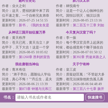
超时空史记
朕乃汉太宗
作者：业火之剑
作者：林悦南兮
简介：这天，楚祯的家中来了四
简介：这是一个让人心驰神往的
位不速之客。一个自称兄友弟恭
时代。国恒以弱灭，独汉以强
的唐国公第二子李世民。一个见
更新时间：2026-07-25 14:51:55
亡！高帝七年冬，一个后世的新
更新时间：2026-08-05 23:13:16
面就抢了他挂墙...
最新章节：
新书，《我的女友是
生灵魂苏醒，大汉...
最新章节：
第二百五十三章 刘如
收容物》
意：怪不得起居俭朴，不尚奢靡
从神话三国开始征服万界
今天复兴汉室了吗？
之风……
作者：黄天秩序
作者：李一振
简介：苍天已死，黄天当立！岁
简介：每个季汉官员早上起床的
在甲子，天下大吉！这是一个穿
时候，都会感觉有个鞭子抽在自
越者继承大贤良师传承，推翻腐
更新时间：2026-08-05 10:05:02
己的背上，脑海里开始重复着陈
更新时间：2026-08-07 01:50:12
朽东汉帝国，建...
最新章节：
第1260章 胜利的宣告
祗的提问：“今...
最新章节：
第392章 穷途末路之人
我在唐朝当神仙
天子宁有种
作者：青木有信
作者：皇三皮
简介：“弟子李白，愿随仙人学仙
简介：质疑赵匡胤：“不管赵大多
问道，真心不悔！”“丹丘生，孟夫
流弊，都无法抹除他欺负孤儿寡
子，我求得真仙了！”江涉穿越到
更新时间：2026-08-06 21:13:39
母的事实！”理解赵匡胤：“其实也
更新时间：2026-08-06 04:48:49
大唐盛...
最新章节：
第873章 钟馗与元和三
不怪赵大...
最新章节：
第三百八十七章 旗开
年冬
得胜
书名：