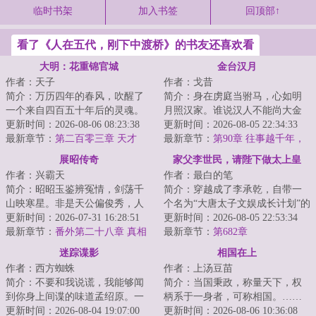
临时书架
加入书签
回顶部↑
看了《人在五代，刚下中渡桥》的书友还喜欢看
大明：花重锦官城
金台汉月
作者：天子
作者：戈昔
简介：万历四年的春风，吹醒了
简介：身在虏庭当驸马，心如明
一个来自四百五十年后的灵魂。
月照汉家。谁说汉人不能尚大金
他叫陈瑾，华阳县盐商之子。他
更新时间：2026-08-06 08:23:38
公主？李朔重生金朝，先冒外戚
更新时间：2026-08-05 22:34:33
曾在武侯祠的森...
最新章节：
第二百零三章 天才
之位，后谋驸马...
最新章节：
第90章 往事越千年，
（1/2）
曾有汉军来
展昭传奇
家父李世民，请陛下做太上皇
作者：兴霸天
作者：最白的笔
简介：昭昭玉鉴辨冤情，剑荡千
简介：穿越成了李承乾，自带一
山映寒星。非是天公偏俊秀，人
个名为“大唐太子文娱成长计划”的
间必要此光明。一本陆小凤传奇
更新时间：2026-07-31 16:28:51
战略型模拟器，可以按照所处的
更新时间：2026-08-05 22:53:34
式的侠探故事。...
最新章节：
番外第二十八章 真相
环境进行模...
最新章节：
第682章
与结局（中）
迷踪谍影
相国在上
作者：西方蜘蛛
作者：上汤豆苗
简介：不要和我说谎，我能够闻
简介：当国秉政，称量天下，权
到你身上间谍的味道孟绍原。一
柄系于一身者，可称相国。……
个微表情专家，当穿越来到一九
更新时间：2026-08-04 19:07:00
大燕百年，山河一统。薛淮以天
更新时间：2026-08-06 10:36:08