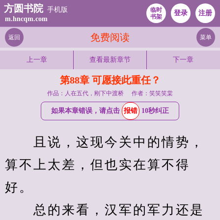
方圆书院
手机版
临时
登录
注册
书架
m.hncqm.com
免费阅读
返回
菜单
上一章
查看最新章节
下一章
第88章 可愿接此重任？
作品：人在五代，刚下中渡桥
作者：笑笑笑棠
如果本章错误，请点击
报错
10秒纠正
　　且说，这现今关中的情势，
算不上太差，但也实在算不得
好。
　　总的来看，汉军的军力还是