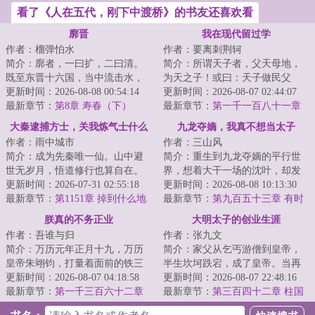
看了《人在五代，刚下中渡桥》的书友还喜欢看
廓晋
我在现代留过学
作者：榴弹怕水
作者：要离刺荆轲
简介：廓者，一曰扩，二曰清。
简介：所谓天子者，父天母地，
既至东晋十六国，当中流击水，
为天之子！或曰：天子做民父
矢志北伐，先驱中原五胡，再扫
更新时间：2026-08-08 00:54:14
母，以为天下王！而朕，曾为天
更新时间：2026-08-07 02:44:07
朝堂士族门阀。...
最新章节：
第8章 寿春（下）
子！承六世之余烈...
最新章节：
第一千一百八十一章
人选
大秦逮捕方士，关我炼气士什么
九龙夺嫡，我真不想当太子
作者：雨中城市
作者：三山风
事
简介：成为先秦唯一仙。山中避
简介：重生到九龙夺嫡的平行世
世无岁月，悟道修行也算自在。
界，想着大干一场的沈叶，却发
为了炼丹，使用术法趋势万灵野
更新时间：2026-07-31 02:55:18
现自己竟然成了被群起而攻之的
更新时间：2026-08-08 10:13:30
兽采来灵草。作...
最新章节：
第1151章 掉到什么地
太子。知道太子...
最新章节：
第九百五十三章 有时
方了？
候，我和父皇是一样的人
朕真的不务正业
大明太子的创业生涯
作者：吾谁与归
作者：张九文
简介：万历元年正月十九，万历
简介：家父从乞丐游僧到皇帝，
皇帝朱翊钧，打量着面前的铁三
半生坎坷跌宕，成了皇帝。当再
角。第一位盟友面相颇为和善，
更新时间：2026-08-07 04:18:58
一次回忆起创业时期，朱标总会
更新时间：2026-08-07 22:48:16
她是大明的太后...
最新章节：
第一千三百六十二章
想起，那时的父...
最新章节：
第三百四十二章 柱国
不过一念为苍生
姐夫