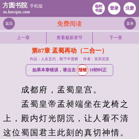
方圆书院
手机版
临时
登录
注册
书架
m.hncqm.com
免费阅读
返回
菜单
上一章
查看最新章节
下一章
第87章 孟蜀再动（二合一）
作品：人在五代，刚下中渡桥
作者：笑笑笑棠
如果本章错误，请点击
报错
10秒纠正
　　成都府，孟蜀皇宫。
　　孟蜀皇帝孟昶端坐在龙椅之
上，殿内灯光阴沉，让人看不清
这位蜀国君主此刻的真切神情。