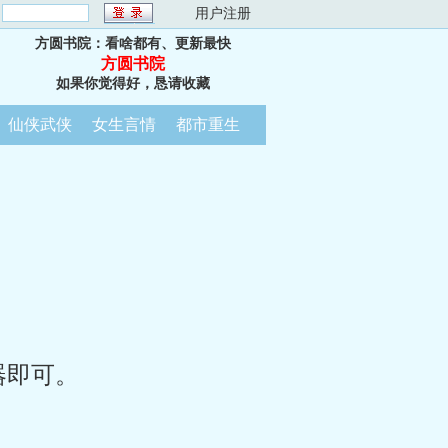
：
用户注册
方圆书院：看啥都有、更新最快
方圆书院
如果你觉得好，恳请收藏
仙侠武侠
女生言情
都市重生
器即可。