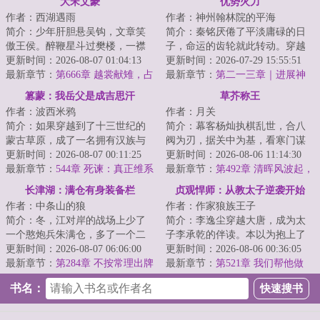
大宋文豪
优势火力
作者：西湖遇雨
作者：神州翰林院的平海
简介：少年肝胆悬吴钩，文章笑
简介：秦铭厌倦了平淡庸碌的日
傲王侯。醉鞭星斗过樊楼，一襟
子，命运的齿轮就此转动。穿越
唐气象，半卷宋风流！...
更新时间：2026-08-07 01:04:13
后他才发现，这里战火肆虐，孤
更新时间：2026-07-29 15:55:51
最新章节：
第666章 越裳献雉，占
注一掷的多国联...
最新章节：
第二一三章｜进展神
城输稻
速
篡蒙：我岳父是成吉思汗
草芥称王
作者：波西米鸦
作者：月关
简介：如果穿越到了十三世纪的
简介：幕客杨灿执棋乱世，合八
蒙古草原，成了一名拥有汉族与
阀为刃，据关中为基，看寒门谋
蒙古族血统的少年，你会如何选
更新时间：2026-08-07 00:11:25
士以权谋为笔、铁血为墨，问鼎
更新时间：2026-08-06 11:14:30
择？是南下回归...
最新章节：
544章 死谏：真正维系
天下！...
最新章节：
第492章 清晖风波起，
世界一统的不是铁路电报，而是
文会定鼎时
长津湖：满仓有身装备栏
贞观悍师：从教太子逆袭开始
太祖的规矩！
作者：中条山的狼
作者：作家狼族王子
简介：冬，江对岸的战场上少了
简介：李逸尘穿越大唐，成为太
一个憨炮兵朱满仓，多了一个二
子李承乾的伴读。本以为抱上了
十一世纪的穿越客朱满仓。他继
更新时间：2026-08-07 06:06:00
未来皇帝的大腿，却惊恐发现一
更新时间：2026-08-06 00:36:05
承了老班长用命...
最新章节：
第284章 不按常理出牌
年后，太子谋造...
最新章节：
第521章 我们帮他做
事，图什么？
书名：