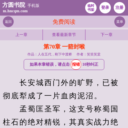
方圆书院
手机版
临时
登录
注册
书架
m.hncqm.com
免费阅读
返回
菜单
上一章
查看最新章节
下一章
第70章 一箭封喉
作品：人在五代，刚下中渡桥
作者：笑笑笑棠
如果本章错误，请点击
报错
10秒纠正
　　长安城西门外的旷野，已被
彻底犁成了一片血肉泥沼。
　　孟蜀匡圣军，这支号称蜀国
柱石的绝对精锐，其真实战力绝