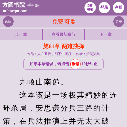
方圆书院
手机版
临时
登录
注册
书架
m.hncqm.com
免费阅读
返回
菜单
上一章
查看最新章节
下一章
第61章 两难抉择
作品：人在五代，刚下中渡桥
作者：笑笑笑棠
如果本章错误，请点击
报错
10秒纠正
　　九嵕山南麓。
　　这本该是一场极其精妙的连
环杀局，安思谦分兵三路的计
策，在兵法推演上并无太大破