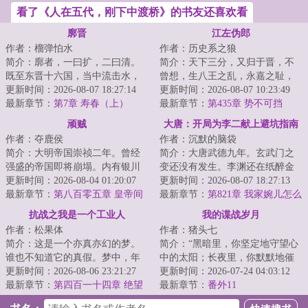
看了《人在五代，刚下中渡桥》的书友还喜欢看
廓晋
江左伪郎
作者：榴弹怕水
作者：历史系之狼
简介：廓者，一曰扩，二曰清。
简介：天下三分，又归于晋，不
既至东晋十六国，当中流击水，
曾想，生八王之乱，永嘉之耻，
矢志北伐，先驱中原五胡，再扫
更新时间：2026-08-07 18:27:14
五胡乱华，北国沦陷，衣冠南
更新时间：2026-08-07 10:23:49
朝堂士族门阀。...
最新章节：
第7章 寿春（上）
渡。为了求得一口...
最新章节：
第435章 势不可挡
顽贼
大唐：开局为李二献上避坑指南
作者：夺鹿侯
作者：沉默的脑袋
简介：大明帝国崇祯二年。曾经
简介：大唐武德九年。玄武门之
强盛的帝国即将崩塌。内有银川
变还没有发生。李渊还在纸醉金
驿卒奋臂挥戈，九州幅裂。外有
更新时间：2026-08-04 01:20:07
迷。李建成和李元吉正密谋除掉
更新时间：2026-08-07 18:27:13
建州新主东征西...
最新章节：
第八百零五章 皇帝间
最大的威胁。长...
最新章节：
第821章 我家婉儿怎么
的争执
会看上卫王呢？
抗战之我是一个工业人
我的谍战岁月
作者：松果体
作者：猪头七
简介：这是一个亦真亦幻的梦。
简介：“黑暗里，你坚定地守望心
谁也不知道它的真假。梦中，年
中的太阳；长夜里，你默默地催
近退休的陈常在，魂穿到了一个
更新时间：2026-08-06 23:21:27
生黎明的曙光；虎穴中，你忍辱
更新时间：2026-07-24 04:03:12
将死之人的身上...
最新章节：
第四百一十四章 绝望
负重，周旋待...
最新章节：
番外11
的近藤信竹