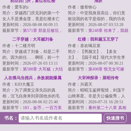
权臣西门庆，篡位在红楼
清妖
作者：爱车的z
作者：傲骨铁心
简介：穿越西门庆见到的第一个
简介：中堂我身居高位，你们竟
女人不是潘金莲，竟是红楼未亡
敢说我的名字是假的，我的功名
人秦可卿。我堂堂清河县一霸，
更新时间：2026-08-08 00:09:15
是假的，我为官这么多年的经历
更新时间：2026-08-07 03:53:28
仗着一手老中医...
最新章节：
第571章 郑皇后被坑，
是假的，我为大...
最新章节：
第248章 你来了，我就
三大行首齐聚
放心了
二手穿越：大耳贼刘备
红楼：我和黛玉互穿了
作者：十二楼月明
作者：喜欢喝豆浆
简介：穿越成了刘备，却是二手
简介：【男频文】、【多女
的。因为前任……啊呸，前一个
主】、【园子戏】现代大学生李
穿越者也是穿越到刘备身上。前
更新时间：2026-07-26 03:13:11
宸穿越成为侯府二公子，却又神
更新时间：2026-08-07 00:30:21
任嗝屁了，我接...
最新章节：
第588章 大耳贼（大结
奇与林黛玉互换了身...
最新章节：
第498章 恨无女可嫁
局）
人在俄乌当佣兵，杀敌就能爆属
大宋神探录：展昭传奇
作者：KID大魔王
作者：兴霸天
性
简介：为了调查父亲失踪的真
简介：昭昭玉鉴辨冤情，剑荡千
相，沈飞自身来到异国他乡的毛
山映寒星。非是天公偏俊秀，人
熊。好消息：父亲还活着。坏消
更新时间：2026-08-06 02:25:40
间必要此光明。展昭的神探之
更新时间：2026-07-31 16:28:51
息：活在世界各地...
最新章节：
183，金币，一百万美
路，自大相国寺开...
最新章节：
番外第二十八章 真相
元怎么够花呢，我再给你个更赚
与结局（中）
书名：
钱的任务！