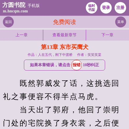
方圆书院
手机版
临时
登录
注册
书架
m.hncqm.com
免费阅读
返回
菜单
上一章
查看最新章节
下一章
第13章 东市买鹰犬
作品：人在五代，刚下中渡桥
作者：笑笑笑棠
如果本章错误，请点击
报错
10秒纠正
　　既然郭威发了话，这挑选回
礼之事便容不得半点马虎。
　　当天出了郭府，他回了崇明
门处的宅院换了身衣裳，之后便