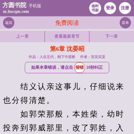
方圆书院
手机版
临时
登录
注册
书架
m.hncqm.com
免费阅读
返回
菜单
上一章
查看最新章节
下一章
第6章 沈晏昭
作品：人在五代，刚下中渡桥
作者：笑笑笑棠
如果本章错误，请点击
报错
10秒纠正
　　结义认亲这事儿，仔细说来
也分得清楚。
　　如郭荣那般，本姓柴，幼时
投奔到郭威那里，改了郭姓，入