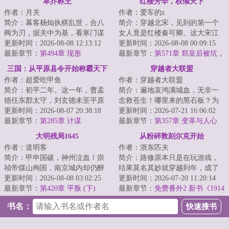
草芥称王
红楼芳华，权倾天下
作者：月关
作者：爱车的z
简介：幕客杨灿执棋乱世，合八
简介：穿越北宋，见到的第一个
阀为刃，据关中为基，看寒门谋
女人竟是红楼秦可卿。这大宋江
士以权谋为笔、铁血为墨，问鼎
更新时间：2026-08-08 12:13:12
山，亦如红楼将倾我堂堂清河县
更新时间：2026-08-08 00:09:15
天下！...
最新章节：
第494章 现形
一霸，仗着一手...
最新章节：
第571章 郑皇后被坑，
三大行首齐聚
三国：从平原县令开始称霸天下
穿越者大联盟
作者：超爱吃甲鱼
作者：穿越者大联盟
简介：初平二年。这一年，曹孟
简介：遍地哀鸿满城血，无非一
德任东郡太守，刘玄德未至平原
念救苍生！哪里来的黑石板？为
县，孙仲谋犹在江都。此间乱世
更新时间：2026-08-07 20:38:18
什么会穿越？怎么求生？怎么攀
更新时间：2026-07-21 16:06:02
群雄逐鹿，却无...
最新章节：
第285章 计谋
科技？选择什么...
最新章节：
第357章 变革与人心
大明残局1645
从粉碎敦刻尔克开始
作者：道明客
作者：浙东匹夫
简介：甲申国破，神州泣血！崇
简介：路修原本只是在玩游戏，
祯帝煤山殉国，南京城内却仍醉
结果莫名其妙就穿越到年，成了
生梦死。当昏聩的弘光朝廷还在
更新时间：2026-08-08 03:02:25
一名陆军下士。刚一睁眼，上司
更新时间：2026-07-20 11:20:14
坚持“联虏剿寇...
最新章节：
第420章 平叛 (下)
就告诉他：“你...
最新章节：
免费番外2 新书《1914
从否决施里芬计划开始》已上传
书名：