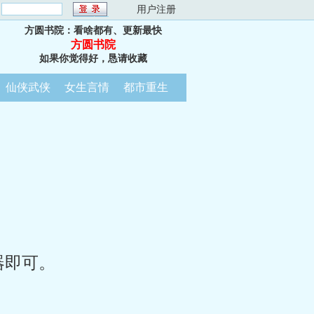
：
用户注册
方圆书院：看啥都有、更新最快
方圆书院
如果你觉得好，恳请收藏
仙侠武侠
女生言情
都市重生
器即可。