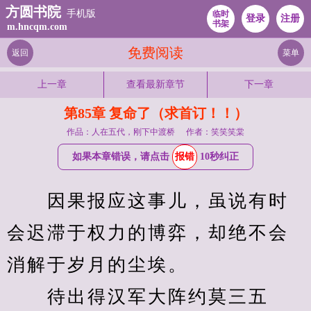
方圆书院
手机版
临时
登录
注册
书架
m.hncqm.com
免费阅读
返回
菜单
上一章
查看最新章节
下一章
第85章 复命了（求首订！！）
作品：人在五代，刚下中渡桥
作者：笑笑笑棠
如果本章错误，请点击
报错
10秒纠正
　　因果报应这事儿，虽说有时
会迟滞于权力的博弈，却绝不会
消解于岁月的尘埃。
　　待出得汉军大阵约莫三五