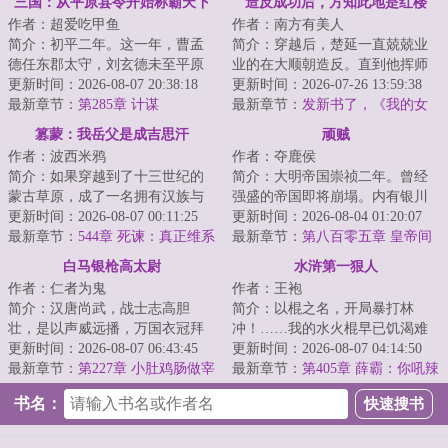
三国：从平原县令开始称霸天下
造反成功后，方知此地是红楼
作者：超爱吃甲鱼
作者：南方有美人
简介：初平二年。这一年，曹孟
简介：穿越后，楚延一直兢兢业
德任东郡太守，刘玄德未至平原
业的在大顺朝造反。直到他挥师
县，孙仲谋犹在江都。此间乱世
更新时间：2026-08-07 20:38:18
北伐，二十万大军围困京城时，
更新时间：2026-07-26 13:59:38
群雄逐鹿，却无...
最新章节：
第285章 计谋
才猛然发现，这...
最新章节：
发新书了，《我的女
友是收容物》
篡蒙：我岳父是成吉思汗
顽贼
作者：波西米鸦
作者：夺鹿侯
简介：如果穿越到了十三世纪的
简介：大明帝国崇祯二年。曾经
蒙古草原，成了一名拥有汉族与
强盛的帝国即将崩塌。内有银川
蒙古族血统的少年，你会如何选
更新时间：2026-08-07 00:11:25
驿卒奋臂挥戈，九州幅裂。外有
更新时间：2026-08-04 01:20:07
择？是南下回归...
最新章节：
544章 死谏：真正维系
建州新主东征西...
最新章节：
第八百零五章 皇帝间
世界一统的不是铁路电报，而是
的争执
白马银枪高太尉
水浒第一狠人
太祖的规矩！
作者：仁者为鬼
作者：王袍
简介：汉唐尚武，战士志高胆
简介：以棍之名，开局暴打林
壮，是以声威远播，万国衣冠拜
冲！……我的水火棍早已饥渴难
冕旒；杯酒释兵，军人阉割血
更新时间：2026-08-07 06:43:45
耐了口牙！！！...
更新时间：2026-08-07 04:14:50
性，乃有靖康之耻，...
最新章节：
第227章 小肚鸡肠做宰
最新章节：
第405章 薛霸：你吼辣
相
么大声干什么！【3更求月票】
书名：