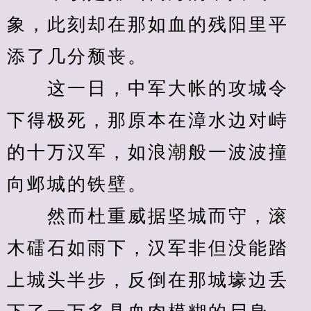
象，此刻却在那如血的残阳里平
添了几分颓丧。
　　这一日，中军大帐的攻城令
下得极死，那原本在漳水边对峙
的十万汉军，如浪潮般一波波撞
向邺城的铁壁。
　　然而杜重威据坚城而守，滚
木礌石如雨下，汉军非但没能踏
上城头半步，反倒在那城壕边丢