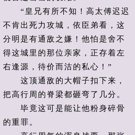
　　“皇兄有所不知！高太傅迟迟
不肯出死力攻城，依臣弟看，这
分明是有通敌之嫌！他怕是舍不
得这城里的那位亲家，正存着左
右逢源，待价而沽的私心！”
　　这顶通敌的大帽子扣下来，
把高行周的脊梁都砸弯了几分。
　　毕竟这可是能让他粉身碎骨
的重罪。