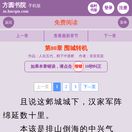
方圆书院
手机版
临时
登录
注册
书架
m.hncqm.com
免费阅读
返回
菜单
上一章
查看最新章节
下一章
第80章 围城转机
作品：人在五代，刚下中渡桥
作者：笑笑笑棠
如果本章错误，请点击
报错
10秒纠正
上一页
1
2
3
下—页
　　且说这邺城城下，汉家军阵
绵延数十里。
　　本该是排山倒海的中兴气