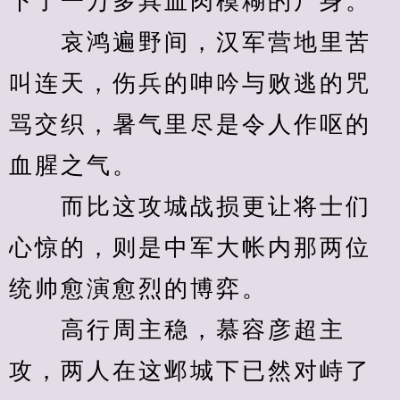
下了一万多具血肉模糊的尸身。
　　哀鸿遍野间，汉军营地里苦
叫连天，伤兵的呻吟与败逃的咒
骂交织，暑气里尽是令人作呕的
血腥之气。
　　而比这攻城战损更让将士们
心惊的，则是中军大帐内那两位
统帅愈演愈烈的博弈。
　　高行周主稳，慕容彦超主
攻，两人在这邺城下已然对峙了