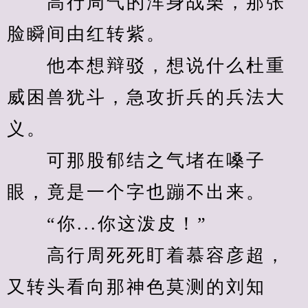
　　高行周气的浑身战栗，那张
脸瞬间由红转紫。
　　他本想辩驳，想说什么杜重
威困兽犹斗，急攻折兵的兵法大
义。
　　可那股郁结之气堵在嗓子
眼，竟是一个字也蹦不出来。
　　“你...你这泼皮！”
　　高行周死死盯着慕容彦超，
又转头看向那神色莫测的刘知