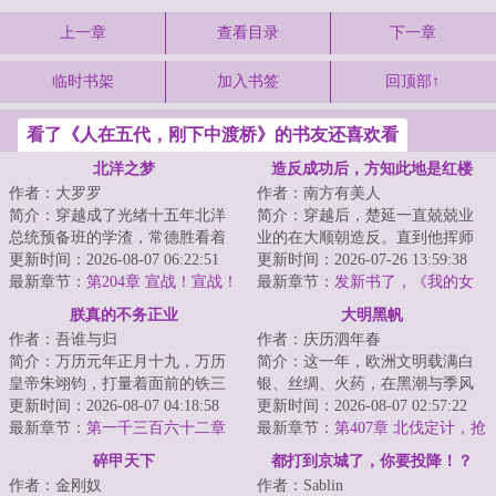
上一章
查看目录
下一章
临时书架
加入书签
回顶部↑
看了《人在五代，刚下中渡桥》的书友还喜欢看
北洋之梦
造反成功后，方知此地是红楼
作者：大罗罗
作者：南方有美人
简介：穿越成了光绪十五年北洋
简介：穿越后，楚延一直兢兢业
总统预备班的学渣，常德胜看着
业的在大顺朝造反。直到他挥师
自己的一众好同学：冯国璋、段
更新时间：2026-08-07 06:22:51
北伐，二十万大军围困京城时，
更新时间：2026-07-26 13:59:38
祺瑞、曹锟、王...
最新章节：
第204章 宣战！宣战！
才猛然发现，这...
最新章节：
发新书了，《我的女
讨倭！讨倭！（求月票）
友是收容物》
朕真的不务正业
大明黑帆
作者：吾谁与归
作者：庆历泗年春
简介：万历元年正月十九，万历
简介：这一年，欧洲文明载满白
皇帝朱翊钧，打量着面前的铁三
银、丝绸、火药，在黑潮与季风
角。第一位盟友面相颇为和善，
更新时间：2026-08-07 04:18:58
间激情碰撞。这一年，经历萨尔
更新时间：2026-08-07 02:57:22
她是大明的太后...
最新章节：
第一千三百六十二章
浒惨败的大明，...
最新章节：
第407章 北伐定计，抢
不过一念为苍生
占天津
碎甲天下
都打到京城了，你要投降！？
作者：金刚奴
作者：Sablin