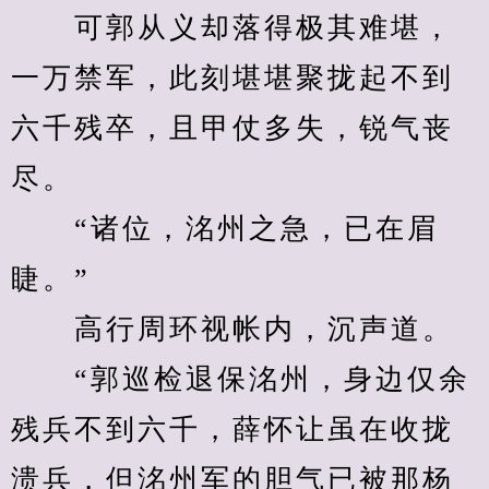
　　可郭从义却落得极其难堪，
一万禁军，此刻堪堪聚拢起不到
六千残卒，且甲仗多失，锐气丧
尽。
　　“诸位，洺州之急，已在眉
睫。”
　　高行周环视帐内，沉声道。
　　“郭巡检退保洺州，身边仅余
残兵不到六千，薛怀让虽在收拢
溃兵，但洺州军的胆气已被那杨