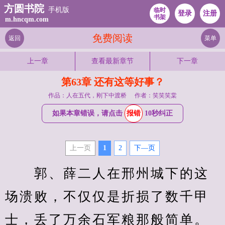
方圆书院
手机版
临时
登录
注册
书架
m.hncqm.com
免费阅读
返回
菜单
上一章
查看最新章节
下一章
第63章 还有这等好事？
作品：人在五代，刚下中渡桥
作者：笑笑笑棠
如果本章错误，请点击
报错
10秒纠正
上一页
1
2
下—页
　　郭、薛二人在邢州城下的这
场溃败，不仅仅是折损了数千甲
士，丢了万余石军粮那般简单。