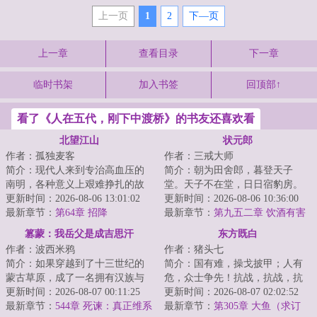
上一页
1
2
下—页
上一章
查看目录
下一章
临时书架
加入书签
回顶部↑
看了《人在五代，刚下中渡桥》的书友还喜欢看
北望江山
状元郎
作者：孤独麦客
作者：三戒大师
简介：现代人来到专治高血压的
简介：朝为田舍郎，暮登天子
南明，各种意义上艰难挣扎的故
堂。天子不在堂，日日宿豹房。
事。...
更新时间：2026-08-06 13:01:02
~~~~~~唐寅：义父拯救了我。王
更新时间：2026-08-06 10:36:00
最新章节：
第64章 招降
守仁：要不是他救...
最新章节：
第九五二章 饮酒有害
健康
篡蒙：我岳父是成吉思汗
东方既白
作者：波西米鸦
作者：猪头七
简介：如果穿越到了十三世纪的
简介：国有难，操戈披甲；人有
蒙古草原，成了一名拥有汉族与
危，众士争先！抗战，抗战，抗
蒙古族血统的少年，你会如何选
更新时间：2026-08-07 00:11:25
战，东方既白！前作《我的谍战
更新时间：2026-08-07 02:02:52
择？是南下回归...
最新章节：
544章 死谏：真正维系
岁月》，万订作...
最新章节：
第305章 大鱼（求订