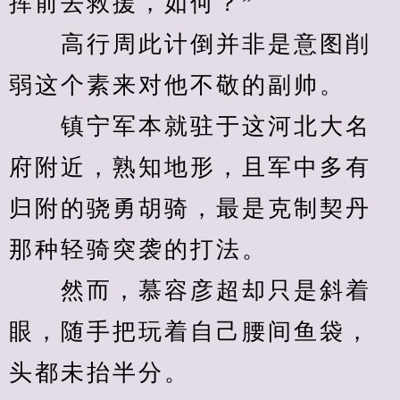
挥前去救援，如何？”
　　高行周此计倒并非是意图削
弱这个素来对他不敬的副帅。
　　镇宁军本就驻于这河北大名
府附近，熟知地形，且军中多有
归附的骁勇胡骑，最是克制契丹
那种轻骑突袭的打法。
　　然而，慕容彦超却只是斜着
眼，随手把玩着自己腰间鱼袋，
头都未抬半分。