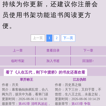
持续为你更新，还建议你注册会
员使用书架功能追书阅读更方
便。
上一页
1
2
下—页
上一章
查看目录
下一章
临时书架
加入书签
回顶部↑
看了《人在五代，刚下中渡桥》的书友还喜欢看
草芥称王
江左伪郎
作者：月关
作者：历史系之狼
简介：幕客杨灿执棋乱世，合八
简介：天下三分，又归于晋，不
阀为刃，据关中为基，看寒门谋
曾想，生八王之乱，永嘉之耻，
士以权谋为笔、铁血为墨，问鼎
更新时间：2026-08-06 11:14:30
五胡乱华，北国沦陷，衣冠南
更新时间：2026-08-06 10:14:29
天下！...
最新章节：
第492章 清晖风波起，
渡。为了求得一口...
最新章节：
第433章 争取