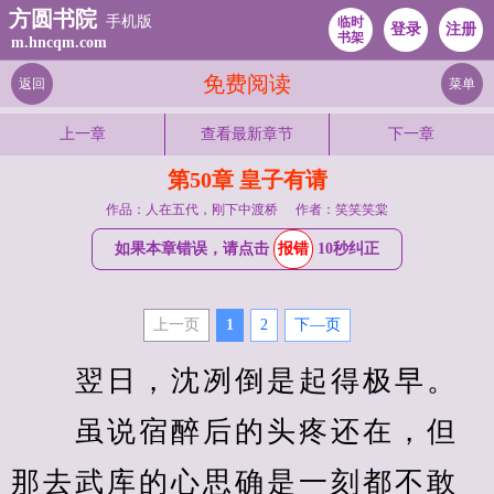
方圆书院
手机版
临时
登录
注册
书架
m.hncqm.com
免费阅读
返回
菜单
上一章
查看最新章节
下一章
第50章 皇子有请
作品：人在五代，刚下中渡桥
作者：笑笑笑棠
如果本章错误，请点击
报错
10秒纠正
上一页
1
2
下—页
　　翌日，沈冽倒是起得极早。
　　虽说宿醉后的头疼还在，但
那去武库的心思确是一刻都不敢