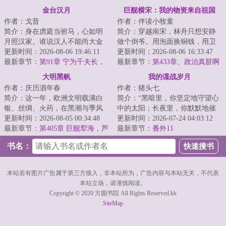
文会定鼎时
金台汉月
巨舰横宋：我的物资来自祖国
作者：戈昔
作者：伴读小牧童
简介：身在虏庭当驸马，心如明
简介：穿越南宋，林舟只想安静
月照汉家。谁说汉人不能尚大金
做个倒爷。用泡面换铜钱，用卫
公主？李朔重生金朝，先冒外戚
更新时间：2026-08-06 19:46:11
生纸换人情，用现代药救古代
更新时间：2026-08-06 16:33:47
之位，后谋驸马...
最新章节：
第91章 宁为千夫长，
命。可他没想到，...
最新章节：
第433章、政治真脏啊
胜做一使臣
大明黑帆
我的谍战岁月
作者：庆历泗年春
作者：猪头七
简介：这一年，欧洲文明载满白
简介：“黑暗里，你坚定地守望心
银、丝绸、火药，在黑潮与季风
中的太阳；长夜里，你默默地催
间激情碰撞。这一年，经历萨尔
更新时间：2026-08-05 00:34:48
生黎明的曙光；虎穴中，你忍辱
更新时间：2026-07-24 04:03:12
浒惨败的大明，...
最新章节：
第405章 巨舰犁海，芦
负重，周旋待...
最新章节：
番外11
荡伏兵
书名：
本站若有图片广告属于第三方接入，非本站所为，广告内容与本站无关，不代表
本站立场，请谨慎阅读。
Copyright © 2020 方圆书院 All Rights Reserved.kk
SiteMap