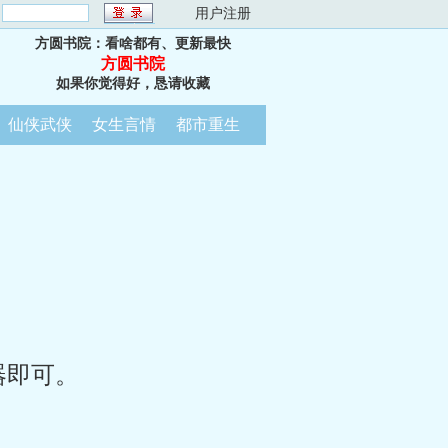
：
用户注册
方圆书院：看啥都有、更新最快
方圆书院
如果你觉得好，恳请收藏
仙侠武侠
女生言情
都市重生
器即可。