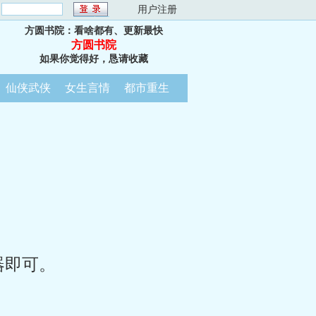
：
用户注册
方圆书院：看啥都有、更新最快
方圆书院
如果你觉得好，恳请收藏
仙侠武侠
女生言情
都市重生
器即可。