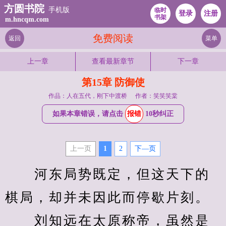
方圆书院
手机版
临时
登录
注册
书架
m.hncqm.com
免费阅读
返回
菜单
上一章
查看最新章节
下一章
第15章 防御使
作品：人在五代，刚下中渡桥
作者：笑笑笑棠
如果本章错误，请点击
报错
10秒纠正
上一页
1
2
下—页
　　河东局势既定，但这天下的
棋局，却并未因此而停歇片刻。
　　刘知远在太原称帝，虽然是