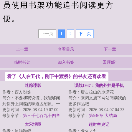
员使用书架功能追书阅读更方
便。
上一页
1
2
下—页
上一章
查看目录
下一章
临时书架
加入书签
回顶部↑
看了《人在五代，刚下中渡桥》的书友还喜欢看
迷踪谍影
谍战1937：我的外挂是手机
作者：西方蜘蛛
作者：唐古拉山的冰潇花
简介：不要和我说谎，我能够闻
简介：来阅文旗下网站阅读我的
到你身上间谍的味道孟绍原。一
更多作品吧！...
个微表情专家，当穿越来到一九
更新时间：2026-08-04 19:07:00
更新时间：2026-08-04 07:04:33
三六年的南京，...
最新章节：
第三千七百九十四章
最新章节：
第546章 大结局
谎言真话
大宋悍臣
超时空史记
作者：鼠猫狗鸽
作者：业火之剑