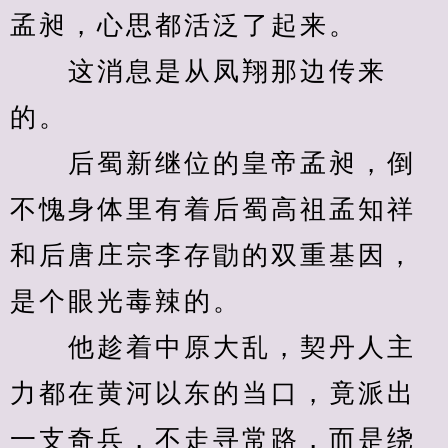
孟昶，心思都活泛了起来。
　　这消息是从凤翔那边传来
的。
　　后蜀新继位的皇帝孟昶，倒
不愧身体里有着后蜀高祖孟知祥
和后唐庄宗李存勖的双重基因，
是个眼光毒辣的。
　　他趁着中原大乱，契丹人主
力都在黄河以东的当口，竟派出
一支奇兵，不走寻常路，而是绕