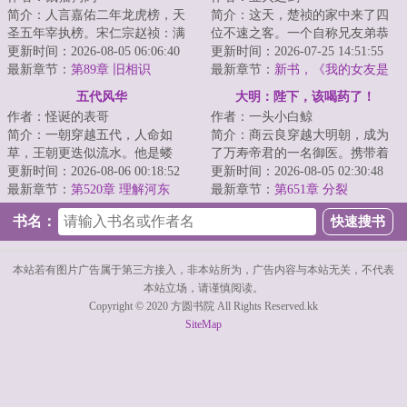
简介：人言嘉佑二年龙虎榜，天
简介：这天，楚祯的家中来了四
圣五年宰执榜。宋仁宗赵祯：满
位不速之客。一个自称兄友弟恭
朝文武为何支支吾吾无一人敢
更新时间：2026-08-05 06:06:40
的唐国公第二子李世民。一个见
更新时间：2026-07-25 14:51:55
言？宋煊：官家，...
最新章节：
第89章 旧相识
面就抢了他挂墙...
最新章节：
新书，《我的女友是
收容物》
五代风华
大明：陛下，该喝药了！
作者：怪诞的表哥
作者：一头小白鲸
简介：一朝穿越五代，人命如
简介：商云良穿越大明朝，成为
草，王朝更迭似流水。他是蝼
了万寿帝君的一名御医。携带着
蚁，则撼参天巨树，为棋子，则
更新时间：2026-08-06 00:18:52
一本猎魔人药剂全书的他，在大
更新时间：2026-08-05 02:30:48
破天下局。布衣之志...
最新章节：
第520章 理解河东
明朝找到了全新...
最新章节：
第651章 分裂
书名：
本站若有图片广告属于第三方接入，非本站所为，广告内容与本站无关，不代表
本站立场，请谨慎阅读。
Copyright © 2020 方圆书院 All Rights Reserved.kk
SiteMap