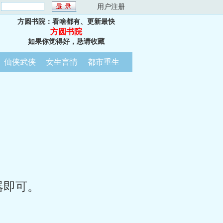
：
用户注册
方圆书院：看啥都有、更新最快
方圆书院
如果你觉得好，恳请收藏
仙侠武侠
女生言情
都市重生
器即可。