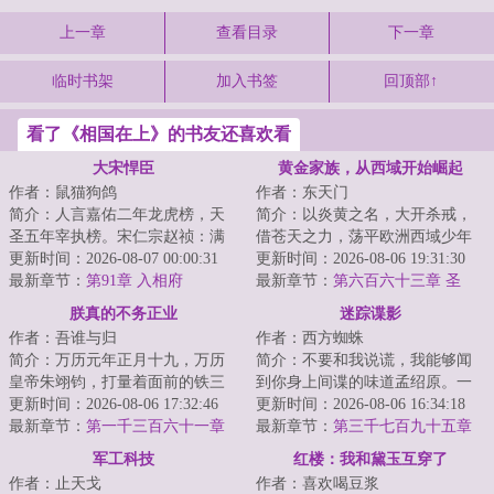
上一章
查看目录
下一章
临时书架
加入书签
回顶部↑
看了《相国在上》的书友还喜欢看
大宋悍臣
黄金家族，从西域开始崛起
作者：鼠猫狗鸽
作者：东天门
简介：人言嘉佑二年龙虎榜，天
简介：以炎黄之名，大开杀戒，
圣五年宰执榜。宋仁宗赵祯：满
借苍天之力，荡平欧洲西域少年
朝文武为何支支吾吾无一人敢
更新时间：2026-08-07 00:00:31
李骁，以家族为，大炼钢铁，铸
更新时间：2026-08-06 19:31:30
言？宋煊：官家，...
最新章节：
第91章 入相府
造火炮，屯兵牧...
最新章节：
第六百六十三章 圣
战！
朕真的不务正业
迷踪谍影
作者：吾谁与归
作者：西方蜘蛛
简介：万历元年正月十九，万历
简介：不要和我说谎，我能够闻
皇帝朱翊钧，打量着面前的铁三
到你身上间谍的味道孟绍原。一
角。第一位盟友面相颇为和善，
更新时间：2026-08-06 17:32:46
个微表情专家，当穿越来到一九
更新时间：2026-08-06 16:34:18
她是大明的太后...
最新章节：
第一千三百六十一章
三六年的南京，...
最新章节：
第三千七百九十五章
差之毫厘，谬以千里
羽原的信
军工科技
红楼：我和黛玉互穿了
作者：止天戈
作者：喜欢喝豆浆