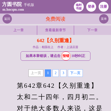
方圆书院
手机版
临时
登录
注册
书架
m.hncqm.com
免费阅读
返回
菜单
上一章
查看最新章节
下一章
642【久别重逢】
作品：相国在上
作者：上汤豆苗
如果本章错误，请点击
报错
10秒纠正
上一页
1
2
3
下—页
　　第642章642【久别重逢】
　　太和二十四年，四月初二。
　　对于绝大多数人来说，这是