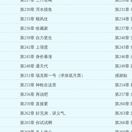
第227章 三只苍蝇
第228章
第230章 浑水摸鱼
第231章
第233章 顺风仗
第234章
第236章 收藏家
第237章
第239章 自力更生
第240章
第242章 上强度
第243章
第245章 身价暴涨
第246章
第248章 通天代
第249章
第251章 瑞克斯一号（求保底月票）
感谢贴
第253章 神枪在这里
第254章
第256章 再说吧
第257章
第259章 直接要
第260章
第262章 好兄弟，讲义气。
第263章
第265章 你试试啊
第266章