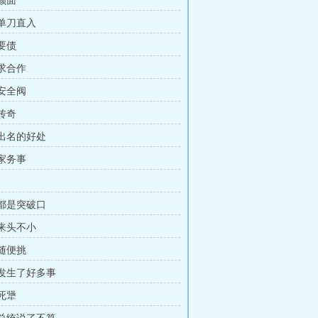
 颜面
 单刀直入
 要债
 求合作
 安全阀
 传奇
 出名的好处
 家务事
 都是突破口
 来头不小
 随便挑
 发生了好多事
 死犟