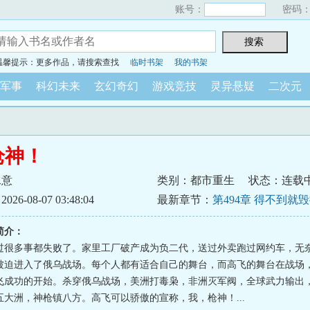
账号：
密码
温馨提示：更多作品，请搜索查找
临时书架
我的书架
军事
科幻未来
玄幻奇幻
游戏竞技
灵异悬疑
二次元
枪神！
水意
类别：都市重生
状态：连载
6-08-07 03:48:04
最新章节：
第494章 得不到就
简介：
过很多事都失败了。家里工厂破产成为负二代，送过外卖跑过网约车，无
被迫进入了俄乌战场。每个人都有适合自己的舞台，而高飞的舞台在战场
飞成功的开始。杀穿俄乌战场，美洲打毒枭，非洲灭军阀，全球武力输出
五大洲，神枪镇八方。高飞可以骄傲的宣称，我，枪神！...