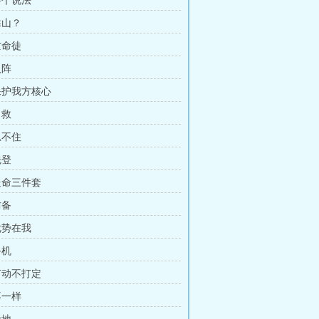
要个说法
靠山？
亡命徒
入阵
 保护我方核心
自救
忍不住
先登
 送命三件套
防备
优势在我
手机
 打动不打定
不一样