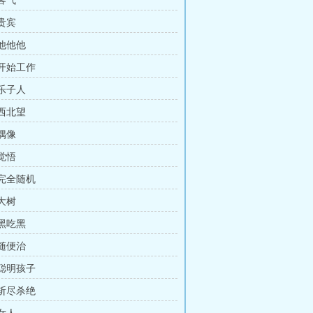
 客气
 贵宾
 他他他
 开始工作
 乐子人
 西北望
 偶像
 觉悟
 完全随机
 大树
 黑吃黑
 随便治
 聪明孩子
 斩尽杀绝