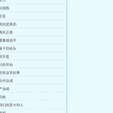
 女人
驾轻就熟
 文盲
 真的是真的
 佣兵正路
 重量级选手
 猴子扔砖头
 没开盖
 好的开始
 还有这等好事
 合作达成
 产业链
 机枪
章 我们的意大利人