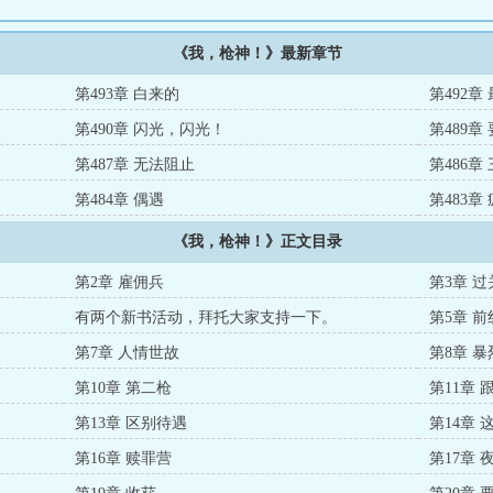
《我，枪神！》最新章节
第493章 白来的
第492章
第490章 闪光，闪光！
第489章
第487章 无法阻止
第486章
第484章 偶遇
第483章
《我，枪神！》正文目录
第2章 雇佣兵
第3章 过
有两个新书活动，拜托大家支持一下。
第5章 前
第7章 人情世故
第8章 暴
第10章 第二枪
第11章 
第13章 区别待遇
第14章 
第16章 赎罪营
第17章 