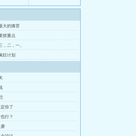
 最大的痛苦
 要抓重点
 三，二，一。
 疯狂计划
关
线
烈
跟定你了
这也行？
夜袭