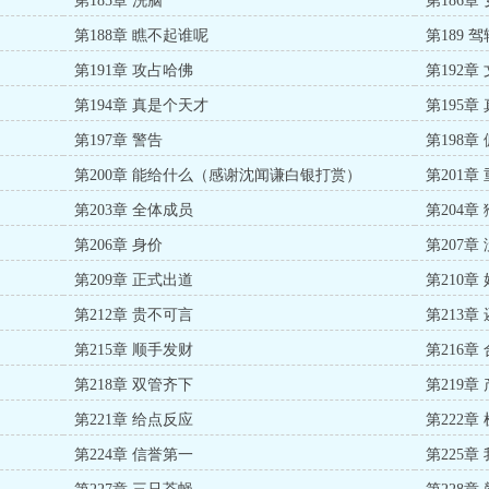
第185章 洗脑
第186章
第188章 瞧不起谁呢
第189 
第191章 攻占哈佛
第192章
第194章 真是个天才
第195章
第197章 警告
第198章
第200章 能给什么（感谢沈闻谦白银打赏）
第201章
第203章 全体成员
第204章
第206章 身价
第207章
第209章 正式出道
第210章
第212章 贵不可言
第213章
第215章 顺手发财
第216章
第218章 双管齐下
第219章
第221章 给点反应
第222章
第224章 信誉第一
第225