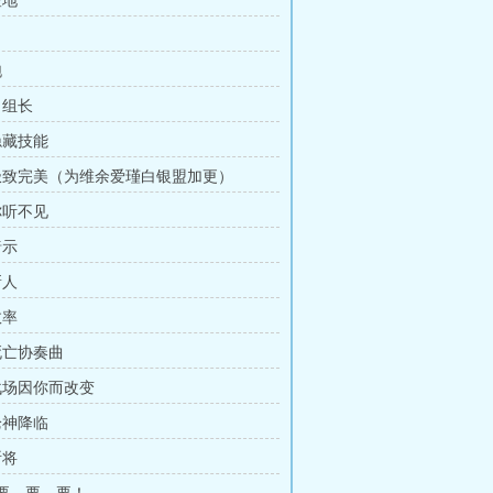
险地
跑
当组长
隐藏技能
 极致完美（为维余爱瑾白银盟加更）
你听不见
暗示
新人
效率
 死亡协奏曲
 战场因你而改变
枪神降临
斩将