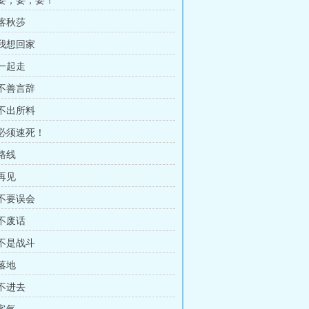
 要，要，要！
 喀秋莎
 我想回家
 一起走
 不善言辞
 不出所料
 必须速死！
 路线
 再见
 不要误会
 不废话
 不是战斗
 落地
 不进去