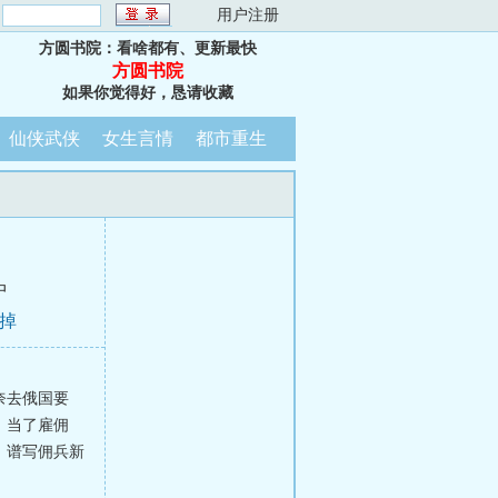
：
用户注册
方圆书院：看啥都有、更新最快
方圆书院
如果你觉得好，恳请收藏
仙侠武侠
女生言情
都市重生
中
毁掉
奈去俄国要
，当了雇佣
，谱写佣兵新