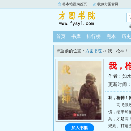
将本站设为首页
收藏方圆官网
首页
书库
排行榜
完本
历史
您当前的位置：
方圆书院
-> 我，枪神！
我，
作者：如
更新时间：202
我，枪神！
高飞做
债，结果却
兵，才是高
规则。打遍
加入书架