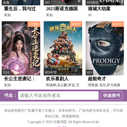
全集
HD
HD国语
重生后，我与过
2023斯诺克德国
港城大劫案
去和解
未知
大师资格赛 诺鹏
未知
AI
·桑坎姆2-5阿什
AI漫剧
喜剧片
科幻片
利·卡蒂
20231222
完结
HD中字
HD
长公主逆袭记：
欢乐喜剧人
超能奇才
我以道种逆乾坤
未知
郭德纲,岳云鹏,罗温·艾
理查德·尼尔,萨凡纳莱
金森,艾伦,张小斐,
尔斯,乔琳·安德森,E
书名：
本站若有图片广告属于第三方接入，非本站所为，广告内容与本站无关，不代表
本站立场，请谨慎阅读。
Copyright © 2020 方圆书院 All Rights Reserved.kk