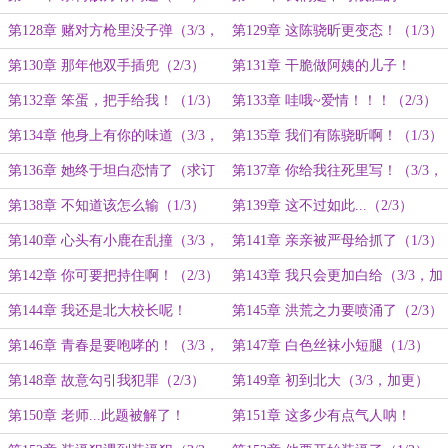
（2/3）
第128章 赌对方枪里没子弹（3/3，
第129章 这陈骁昕更变态！（1/3）
加更）
第130章 那年他双手插兜（2/3）
第131章 干脆做阿姨的儿子！
（3/3，加更）
第132章 笨蛋，把手给我！（1/3）
第133章 哇哦~爱情！！！（2/3）
第134章 他身上有你的味道（3/3，
第135章 我们有陈骁昕啊！（1/3）
加更）
第136章 她终于坦白恋情了（求订
第137章 你给我往死里写！（3/3，
阅，2/3）
加更）
第138章 不知道该怎么输（1/3）
第139章 这不过如此...（2/3）
第140章 心头有小鹿在乱撞（3/3，
第141章 亲亲被严母给抓了（1/3）
加更）
第142章 你可要把持住啊！（2/3）
第143章 我只会更加白给（3/3，加
更）
第144章 我还是北大校长呢！
第145章 洪荒之力要喷涌了（2/3）
（1/3）
第146章 青春是要咆哮的！（3/3，
第147章 白色丝袜小短腿（1/3）
加更）
第148章 故意勾引我犯罪（2/3）
第149章 初到北大（3/3，加更）
第150章 老师...此题被解了！
第151章 这多少有点气人呐！