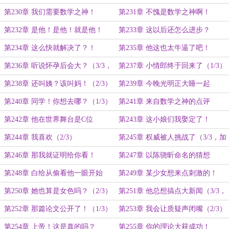
第230章 我们需要数学之神！
第231章 不愧是数学之神啊！
（3/3，加更）
（1/3）
第232章 是他！是他！就是他！
第233章 这以后还怎么进步？
（2/3）
（3/3，加更）
第234章 这么快就解决了？！
第235章 他这也太牛逼了吧！
（1/3）
（2/3）
第236章 听说怀孕后会大？（3/3，
第237章 小情郎终于回来了（1/3）
加更）
第238章 还叫姨？该叫妈！（2/3）
第239章 今晚光明正大睡一起
（3/3，加更）
第240章 同学！你想去哪？（1/3）
第241章 来自数学之神的点评
（2/3）
第242章 他在世界舞台是C位
第243章 这小娘们我娶定了！
（3/3，加更）
（1/3）
第244章 我喜欢（2/3）
第245章 权威被人挑战了（3/3，加
更）
第246章 那我就证明给你看！
第247章 以陈骁昕命名的猜想
（1/3）
（2/3）
第248章 白给从偷看他一眼开始
第249章 某少女想来点刺激的！
（3/3，加更）
（1/3）
第250章 她也算是女色吗？（2/3）
第251章 他总想搞点大新闻（3/3，
加更）
第252章 那篇论文公开了！（1/3）
第253章 我会让质疑声闭嘴（2/3）
第254章 上帝！这是真的吗？
第255章 你的理论大获成功！