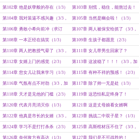
更）
第102章 他是妖孽般的存在（1/3）
第103章 别慌，稳住，能熬过去！
（2/3）
第104章 我对装逼不感兴趣（3/3，
第105章 当然是幽会啦！（1/3）
加更）
第106章 勇敢小希向前冲（求订
第107章 两人被保安给抓了（3/3，
阅，2/3）
加更）
第108章 一本正经在搞笑（1/3）
第109章 生孩子都愿意（2/3）
第110章 两人把教授气晕了（3/3，
第111章 女儿带男生回家了？
加更）
（1/3）
第112章 女婿上门的感觉（2/3）
第113章 这波稳了！！！（3/3，加
更）
第114章 您女儿让我来学习（1/3）
第115章 有种不祥的预感！（2/3）
第116章 气氛有点不对劲（3/3，加
第117章 除了帅一无是处（1/3）
更）
第118章 天才是见他的门槛（2/3）
第119章 这恐怕私定终身了！
（3/3，加更）
第120章 代表月亮消灭你（1/3）
第121章 这是丈母娘看女婿啊
（2/3）
第122章 他真是市长的女婿（3/3，
第123章 挑战二中双子星？（1/3）
加更）
第124章 学习不是打打杀杀（2/3）
第125章 高斯棺材压不住了（3/3，
加更）
第126章 奈何敌方有高达（1/3）
第127章 我们是不可战胜的！