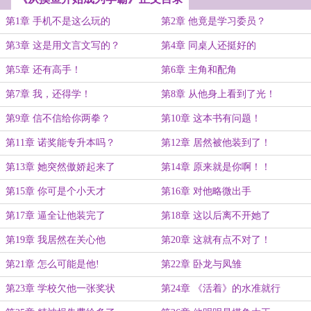
第1章 手机不是这么玩的
第2章 他竟是学习委员？
第3章 这是用文言文写的？
第4章 同桌人还挺好的
第5章 还有高手！
第6章 主角和配角
第7章 我，还得学！
第8章 从他身上看到了光！
第9章 信不信给你两拳？
第10章 这本书有问题！
第11章 诺奖能专升本吗？
第12章 居然被他装到了！
第13章 她突然傲娇起来了
第14章 原来就是你啊！！
第15章 你可是个小天才
第16章 对他略微出手
第17章 逼全让他装完了
第18章 这以后离不开她了
第19章 我居然在关心他
第20章 这就有点不对了！
第21章 怎么可能是他!
第22章 卧龙与凤雏
第23章 学校欠他一张奖状
第24章 《活着》的水准就行