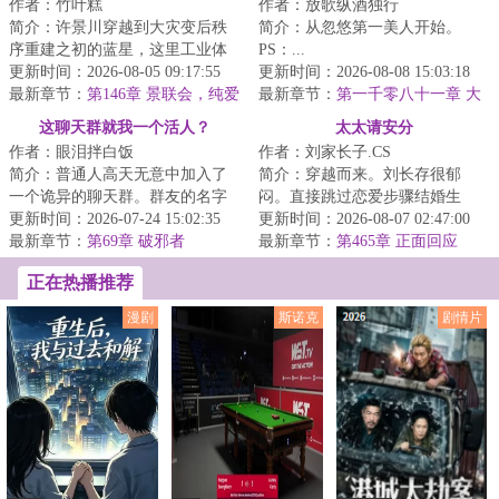
作者：竹叶糕
作者：放歌纵酒独行
简介：许景川穿越到大灾变后秩
简介：从忽悠第一美人开始。
序重建之初的蓝星，这里工业体
PS：...
系崩塌、人口锐减、土地变质、
更新时间：2026-08-05 09:17:55
更新时间：2026-08-08 15:03:18
犯罪横行、权力...
最新章节：
第146章 景联会，纯爱
最新章节：
第一千零八十一章 大
战士倒下了（求月票）
大咧咧王玉文，马寻打造《小
这聊天群就我一个活人？
太太请安分
丑》！
作者：眼泪拌白饭
作者：刘家长子.CS
简介：普通人高天无意中加入了
简介：穿越而来。刘长存很郁
一个诡异的聊天群。群友的名字
闷。直接跳过恋爱步骤结婚生
都十分奇怪，像是什么“鬼
更新时间：2026-07-24 15:02:35
子，喜提一儿一女。大儿子在家
更新时间：2026-08-07 02:47:00
婴”、“鬼洞”、“...
最新章节：
第69章 破邪者
乖巧懂事，可在外却...
最新章节：
第465章 正面回应
正在热播推荐
漫剧
斯诺克
剧情片