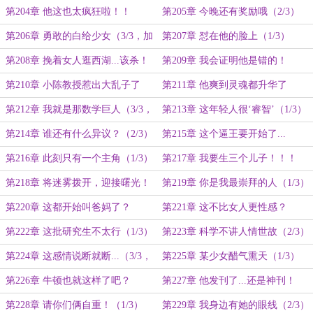
加更）
第204章 他这也太疯狂啦！！
第205章 今晚还有奖励哦（2/3）
（1/3）
第206章 勇敢的白给少女（3/3，加
第207章 怼在他的脸上（1/3）
更）
第208章 挽着女人逛西湖...该杀！
第209章 我会证明他是错的！
（2/3）
（3/3，加更）
第210章 小陈教授惹出大乱子了
第211章 他爽到灵魂都升华了
（1/3）
（2/3）
第212章 我就是那数学巨人（3/3，
第213章 这年轻人很‘睿智’（1/3）
加更）
第214章 谁还有什么异议？（2/3）
第215章 这个逼王要开始了...
（3/3，加更）
第216章 此刻只有一个主角（1/3）
第217章 我要生三个儿子！！！
（2/3）
第218章 将迷雾拨开，迎接曙光！
第219章 你是我最崇拜的人（1/3）
（3/3，加更）
第220章 这都开始叫爸妈了？
第221章 这不比女人更性感？
（2/3）
（3/3，加更）
第222章 这批研究生不太行（1/3）
第223章 科学不讲人情世故（2/3）
第224章 这感情说断就断...（3/3，
第225章 某少女醋气熏天（1/3）
加更）
第226章 牛顿也就这样了吧？
第227章 他发刊了...还是神刊！
（2/3）
（3/3，加更）
第228章 请你们俩自重！（1/3）
第229章 我身边有她的眼线（2/3）