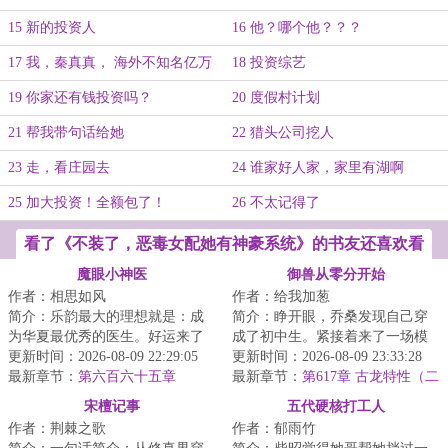
15 新的投资人
16 他？哪个他？？？
17 我，秦真真， 海外不知名亿万
18 投资综艺
富豪的继承人。
19 你家还有钱投资吗？
20 度假村计划
21 帮我带句话给她
22 猎头公司挖人
23 走，看庄园去
24 谁家好人家，家里有湖啊
25 加大投资！全额包了！
26 不太记得了
看了《不装了，恶毒女配她有神豪系统》的书友还喜欢看
魔眼小神医
御兽从零分开始
作者：相思如风
作者：给我加葱
简介：乐韵最大的理想就是：成
简介：睁开眼，乔桑发现自己穿
为华夏最优秀的医生。好运来了
成了初中生。紧接着来了一场模
挡不住，高考前无意间开启一个
更新时间：2026-08-09 22:29:05
拟考。毕业她怕了吗？她怕
更新时间：2026-08-09 23:33:28
系统，双眼获得...
最新章节：
第六百六十五章
了……这考的都什么...
最新章节：
第617章 古龙特性（二
合一）
宋檀记事
五代硬核打工人
作者：荆棘之歌
作者：郁雨竹