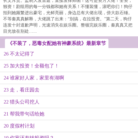
长文斥责。监制大发雷霆，直接发律师函！这可是资方大佬！全资，
独资！剧组用的每一分钱都和她有关系！不懂装懂，滚吧你们！狗仔
拍到她频繁进出豪宅，光鲜亮丽，身边总有大佬出现，傍大款石锤。
不等秦真真解释，大佬跳了出来：“别搞，在拉投资。”第二天，狗仔
连发十封道歉声明，光速消失在娱乐圈。整顿完娱乐圈，秦真真又把
目光放在别处…...
《不装了，恶毒女配她有神豪系统》最新章节
26 不太记得了
25 加大投资！全额包了！
24 谁家好人家，家里有湖啊
23 走，看庄园去
22 猎头公司挖人
21 帮我带句话给她
20 度假村计划
19 你家还有钱投资吗？