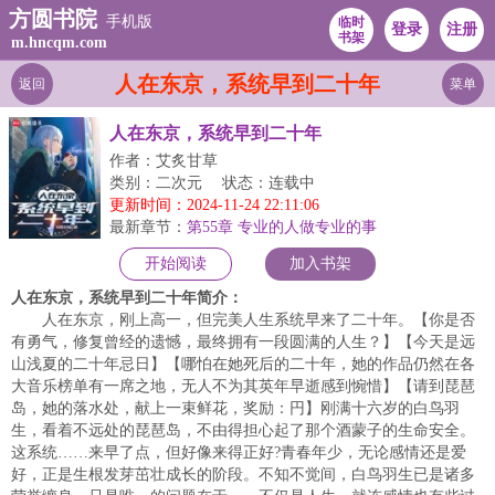
方圆书院
手机版
临时
登录
注册
书架
m.hncqm.com
人在东京，系统早到二十年
返回
菜单
人在东京，系统早到二十年
作者：艾炙甘草
类别：二次元
状态：连载中
更新时间：2024-11-24 22:11:06
最新章节：
第55章 专业的人做专业的事
开始阅读
加入书架
人在东京，系统早到二十年简介：
人在东京，刚上高一，但完美人生系统早来了二十年。【你是否
有勇气，修复曾经的遗憾，最终拥有一段圆满的人生？】【今天是远
山浅夏的二十年忌日】【哪怕在她死后的二十年，她的作品仍然在各
大音乐榜单有一席之地，无人不为其英年早逝感到惋惜】【请到琵琶
岛，她的落水处，献上一束鲜花，奖励：円】刚满十六岁的白鸟羽
生，看着不远处的琵琶岛，不由得担心起了那个酒蒙子的生命安全。
这系统……来早了点，但好像来得正好?青春年少，无论感情还是爱
好，正是生根发芽茁壮成长的阶段。不知不觉间，白鸟羽生已是诸多