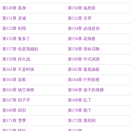
第149章 真身
第150章 临死前
第151章 灵城
第152章 主宰
第153章 利用
第154章 必须是你
第155章 复杂了
第156章 花烛夜
第157章 你是我媳妇
第158章 宿命召唤
第159章 持久战
第160章 中式洞房
第161章 不是时候
第162章 釜底抽薪
第163章 说客
第164章 行刑前夜
第165章 纳兰海映
第166章 孩子的肩膀
第167章 刽子手
第168章 乱了
第169章 回归
第170章 跑了
第171章 雪季
第172章 第四间
第173章 错站
第174章