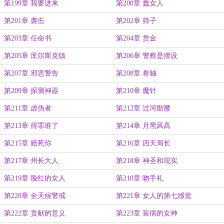
第199章 我要进来
第200章 蠢女人
第201章 袭击
第202章 筛子
第203章 任命书
第204章 赏金
第205章 库尔斯克镇
第206章 警察是摆设
第207章 邪恶警告
第208章 卷轴
第209章 探测神器
第210章 魔针
第211章 虚伪者
第212章 过河骷髅
第213章 得罪谁了
第214章 月黑风高
第215章 赔死你
第216章 四天局长
第217章 州长大人
第218章 神圣和现实
第219章 脸红的女人
第210章 吻手礼
第220章 全天候警戒
第221章 女人的第七感觉
第222章 贡献的意义
第223章 装病的女神