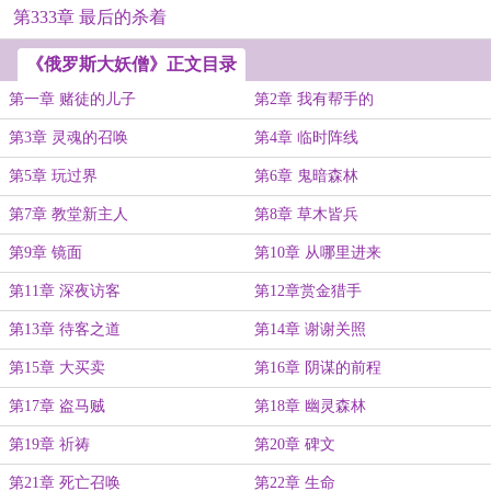
第333章 最后的杀着
《俄罗斯大妖僧》正文目录
第一章 赌徒的儿子
第2章 我有帮手的
第3章 灵魂的召唤
第4章 临时阵线
第5章 玩过界
第6章 鬼暗森林
第7章 教堂新主人
第8章 草木皆兵
第9章 镜面
第10章 从哪里进来
第11章 深夜访客
第12章赏金猎手
第13章 待客之道
第14章 谢谢关照
第15章 大买卖
第16章 阴谋的前程
第17章 盗马贼
第18章 幽灵森林
第19章 祈祷
第20章 碑文
第21章 死亡召唤
第22章 生命