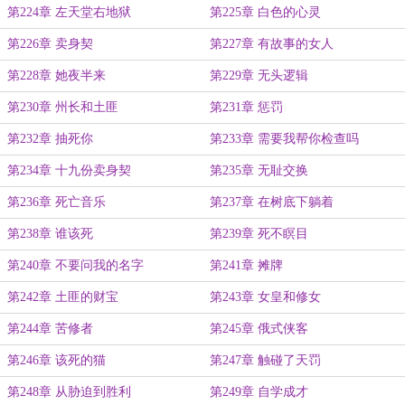
第224章 左天堂右地狱
第225章 白色的心灵
第226章 卖身契
第227章 有故事的女人
第228章 她夜半来
第229章 无头逻辑
第230章 州长和土匪
第231章 惩罚
第232章 抽死你
第233章 需要我帮你检查吗
第234章 十九份卖身契
第235章 无耻交换
第236章 死亡音乐
第237章 在树底下躺着
第238章 谁该死
第239章 死不瞑目
第240章 不要问我的名字
第241章 摊牌
第242章 土匪的财宝
第243章 女皇和修女
第244章 苦修者
第245章 俄式侠客
第246章 该死的猫
第247章 触碰了天罚
第248章 从胁迫到胜利
第249章 自学成才