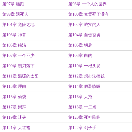
第97章 雕刻
第98章 一个人的世界
第99章 活死人
第100章 究竟死了没有
第101章 危险之地
第102章 诚实的人
第103章 神算
第104章 自告奋勇
第105章 纯洁
第106章 钥匙
第107章 一个不少
第108章 白的
第109章 铡刀落下
第110章 一根头发
第111章 温暖的太阳
第112章 想办法搞钱
第113章 理由
第114章 假装咳嗽
第115章 偷袭
第116章 大招
第117章 崇拜
第118章 十二点
第119章 迷失
第120章 死神降临
第121章 大红袍
第122章 刽子手