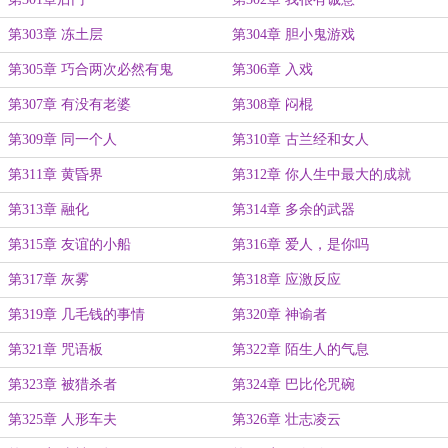
第303章 冻土层
第304章 胆小鬼游戏
第305章 巧合两次必然有鬼
第306章 入戏
第307章 有没有老婆
第308章 闷棍
第309章 同一个人
第310章 古兰经和女人
第311章 黄昏界
第312章 你人生中最大的成就
第313章 融化
第314章 多余的武器
第315章 友谊的小船
第316章 爱人，是你吗
第317章 灰雾
第318章 应激反应
第319章 几毛钱的事情
第320章 神谕者
第321章 咒语板
第322章 陌生人的气息
第323章 被猎杀者
第324章 巴比伦咒碗
第325章 人形车夫
第326章 壮志凌云