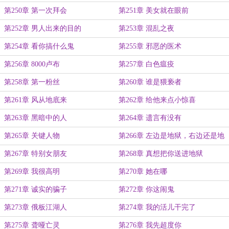
第250章 第一次拜会
第251章 美女就在眼前
第252章 男人出来的目的
第253章 混乱之夜
第254章 看你搞什么鬼
第255章 邪恶的医术
第256章 8000卢布
第257章 白色瘟疫
第258章 第一粉丝
第260章 谁是猥亵者
第261章 风从地底来
第262章 给他来点小惊喜
第263章 黑暗中的人
第264章 遗言有没有
第265章 关键人物
第266章 左边是地狱，右边还是地
狱
第267章 特别女朋友
第268章 真想把你送进地狱
第269章 我很高明
第270章 她在哪
第271章 诚实的骗子
第272章 你这闹鬼
第273章 俄板江湖人
第274章 我的活儿干完了
第275章 聋哑亡灵
第276章 我先超度你