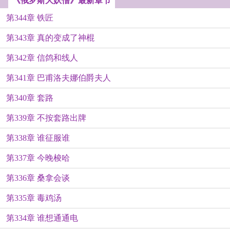
《俄罗斯大妖僧》最新章节
第344章 铁匠
第343章 真的变成了神棍
第342章 信鸽和线人
第341章 巴甫洛夫娜伯爵夫人
第340章 套路
第339章 不按套路出牌
第338章 谁征服谁
第337章 今晚梭哈
第336章 桑拿会谈
第335章 毒鸡汤
第334章 谁想通通电