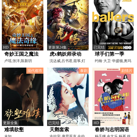
HD
更新第24集
已完结
奇妙王国之魔法
虎x鹤妖师录动
球手们第一季
奇缘
卢瑶,张洋,陈新玥
画版
沈达威,吕书君,筱筝,灯
约翰·大卫·华盛顿,奥玛
果,夏磊,高其昌,鬼月
·本森·米勒,道恩
现代都市
泰剧
剧情片
更新全集
已完结
HD
难填欲壑
天鹅套索
春娇与志明国语
未知
吉拉宇·唐思苏克,金伯
杨千嬅,余文乐,杨幂,徐