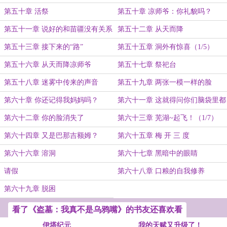
第五十章 活祭
第五十章 凉师爷：你礼貌吗？
第五十一章 说好的和苗疆没有关系
第五十二章 从天而降
呢？
第五十三章 接下来的“路”
第五十五章 洞外有惊喜（1/5）
第五十六章 从天而降凉师爷
第五十七章 祭祀台
第五十八章 迷雾中传来的声音
第五十九章 两张一模一样的脸
（1/7）
（2/7）
第六十章 你还记得我妈妈吗？
第六十一章 这就得问你们脑袋里都
想什么奇怪的东西了
第六十二章 你的脸消失了
第六十三章 芜湖~起飞！（1/7）
第六十四章 又是巴那吉额姆？
第六十五章 梅 开 三 度
第六十六章 溶洞
第六十七章 黑暗中的眼睛
请假
第六十八章 口粮的自我修养
第六十九章 脱困
看了《盗墓：我真不是乌鸦嘴》的书友还喜欢看
伊塔纪元
我的天赋又升级了！