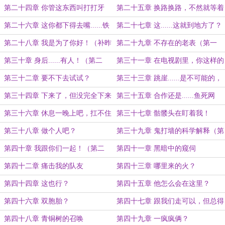
二更）
更）
第二十四章 你管这东西叫打打牙
第二十五章 换路换路，不然就等着
祭？
当鱼食吧！（补昨天第一更）
第二十六章 这你都下得去嘴......铁
第二十七章 这......这就到地方了？
子牛逼！（补第二更）
（补昨天一更）
第二十八章 我是为了你好！（补昨
第二十九章 不存在的老表（第一
天）
更）
第三十章 身后......有人！（第二
第三十一章 在电视剧里，你这样的
更）
活不到十分钟！（第一更）
第三十二章 要不下去试试？
第三十三章 跳崖......是不可能的，
跳个水不是简简单单？（补昨天）
第三十四章 下来了，但没完全下来
第三十五章 合作还是......鱼死网
破？（二合一）
第三十六章 休息一晚上吧，扛不住
第三十七章 骷髅头在盯着我！
了真的！
第三十八章 做个人吧？
第三十九章 鬼打墙的科学解释（第
一更）
第四十章 我跟你们一起！（第二
第四十一章 黑暗中的窥伺
更）
第四十二章 痛击我的队友
第四十三章 哪里来的火？
第四十四章 这也行？
第四十五章 他怎么会在这里？
第四十六章 双胞胎？
第四十七章 跟我们走可以，但总得
加个保险吧？
第四十八章 青铜树的召唤
第四十九章 一疯疯俩？