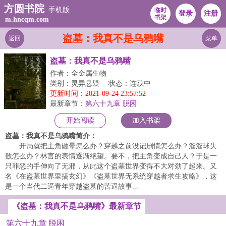
方圆书院
手机版
临时
登录
注册
书架
m.hncqm.com
盗墓：我真不是乌鸦嘴
返回
菜单
盗墓：我真不是乌鸦嘴
作者：全金属生物
类别：灵异悬疑
状态：连载中
更新时间：2021-09-24 23:57:52
最新章节：
第六十九章 脱困
开始阅读
加入书架
盗墓：我真不是乌鸦嘴简介：
开局就把主角砸晕怎么办？穿越之前没记剧情怎么办？溜溜球失
败怎么办？林言的表情逐渐绝望。要不，把主角变成自己人？于是一
只罪恶的手伸向了无邪，从此这个盗墓世界变得不大对劲了起来。又
名《在盗墓世界里搞玄幻》《盗墓世界无系统穿越者求生攻略》，这
是一个当代二逼青年穿越盗墓的苦逼故事...
《盗墓：我真不是乌鸦嘴》最新章节
第六十九章 脱困