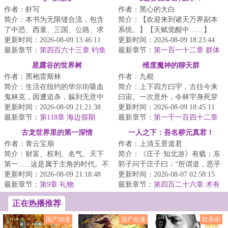
作者：虾写
作者：黑心的大白
简介：本书为无限缝合流，包含
简介：【欢迎来到诸天万界副本
了中恐、西童、三国、公路、求
系统。】【天赋觉醒中……】
生、丧尸、克苏鲁、星际等元素
更新时间：2026-08-09 13:46:11
【觉醒完毕！】【恭喜您，觉醒
更新时间：2026-08-09 18:23:44
副本。战斗系统...
最新章节：
第四百六十三章 钓鱼
了X级本命天赋：...
最新章节：
第一百一十二章 群体
星露谷的世界树
维度魔神的聊天群
作者：黑袍雷斯林
作者：九棍
简介：生活在纽约的华尔街吸血
简介：上下四方曰宇，古往今来
鬼林克，因遭追杀，躲到无意中
曰宙。一次意外，令林宇身死穿
继承的一座乡下农场内。他在这
更新时间：2026-08-09 21:21:38
越，但在穿越途中，他又意外撞
更新时间：2026-08-09 18:45:11
里更换身份，换...
最新章节：
第118章 海边假期
上了一个刚刚孕...
最新章节：
第一千一百四十二章
水庸土地，速来见我！
古龙世界里的第一深情
一人之下：吾名秽元真君！
作者：青云宝扇
作者：上清玉景道君
简介：财富、权利、名气、天下
简介：《庄子·知北游》有载：东
第一......这是属于主角的时代。不
郭子问于庄子曰：“所谓道，恶乎
过对方云华来说，他更喜欢坐看
更新时间：2026-08-09 21:18:48
在？”庄子曰：“无所不在。”东郭
更新时间：2026-08-07 02:58:15
主角翻雨覆...
最新章节：
第9章 礼物
子曰：...
最新章节：
第四百二十六章 术有
二象
正在热播推荐
国产动漫
国产动漫
欧美剧