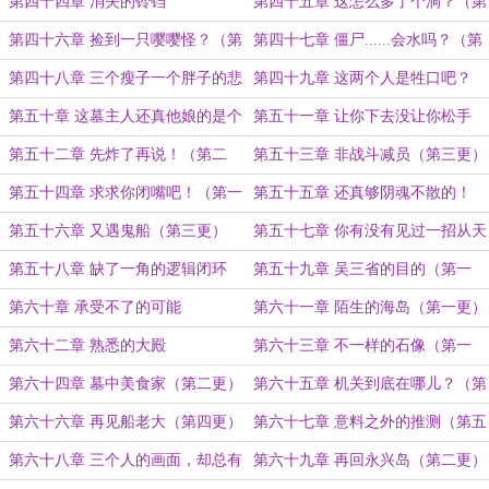
it's a question.
人影（第一更）
第四十四章 消失的铃铛
第四十五章 这怎么多了个洞？（第
一章）
第四十六章 捡到一只嘤嘤怪？（第
第四十七章 僵尸......会水吗？（第
二章）
一更）
第四十八章 三个瘦子一个胖子的悲
第四十九章 这两个人是牲口吧？
哀
（第一更）
第五十章 这墓主人还真他娘的是个
第五十一章 让你下去没让你松手
天才！（第二更）
啊！（第一更）
第五十二章 先炸了再说！（第二
第五十三章 非战斗减员（第三更）
更）
第五十四章 求求你闭嘴吧！（第一
第五十五章 还真够阴魂不散的！
更）
（第二更）
第五十六章 又遇鬼船（第三更）
第五十七章 你有没有见过一招从天
而降的......救生圈？（第一更）
第五十八章 缺了一角的逻辑闭环
第五十九章 吴三省的目的（第一
（第二更）
更）
第六十章 承受不了的可能
第六十一章 陌生的海岛（第一更）
第六十二章 熟悉的大殿
第六十三章 不一样的石像（第一
更）
第六十四章 墓中美食家（第二更）
第六十五章 机关到底在哪儿？（第
三更）
第六十六章 再见船老大（第四更）
第六十七章 意料之外的推测（第五
更！）
第六十八章 三个人的画面，却总有
第六十九章 再回永兴岛（第二更）