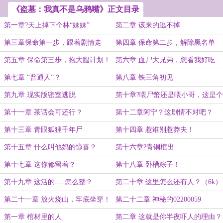
《盗墓：我真不是乌鸦嘴》正文目录
第一章?天上掉下个林“妹妹”
第二章 该来的逃不掉
第三章保命第一步，跟着剧情走
第四章 保命第二步，解除黑名单
第五章 保命第三步，抱大腿计划！
第六章 血尸大兄弟，您看我好吃
吗？
第七章 “普通人”？
第八章 铁三角初见
第九章 现实版密室逃脱
第十章?喂尸蟞还是喂小哥，这是个
问题（4k5）
第十一章 茶话会可还行？
第十二章阿宁？这剧情不对吧？
（二合一）
第十三章 青眼狐狸千年尸
第十四章 惹谁别惹莽夫！
第十五章 什么叫他妈的惊喜？
第十六章?青铜棺出
第十七章 这你都留着？
第十八章 卧槽粽子！
第十九章 这活的.....怎么整？
第二十章 这里怎么还有人？（6k）
第二十一章 放火烧山，牢底坐穿！
第二十二章 神秘的02200059
第一章 棺材里的人
第二章 这就是你半夜吓人的理由？