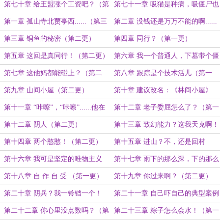
人格格不入......（第一更）
第七十章 给王盟涨个工资吧？（第
第七十一章 吸猫是种病，吸僵尸也
一更）
是（第二更）
第一章 孤山寺北贾亭西......（第三
第二章 没钱还是万万不能的啊......
更）
（第一更）
第三章 铜鱼的秘密（第二更）
第四章 同行？（第一更）
第五章 这回是真同行！（第二更）
第六章 我一个普通人，下墓带个僵
尸不是很合理咩？（第一更）
第七章 这他妈都能碰上？（第二
第八章 跟踪是个技术活儿（第一
更）
更）
第九章 山间小屋（第二更）
第十章 建议改名：《林间小屋》
（第一更）
第十一章 “咔嚓”，“咔嚓”......他在
第十二章 老子委屈怎么了？（第一
干什么？（第二更）
更）
第十二章 阴人（第二更）
第十三章 致幻能力？这我天克啊！
（第一更）
第十四章 两个憨憨！（第二更）
第十五章 进山？不，还是回村
吧......
第十六章 我可是坚定的唯物主义
第十七章 雨下的那么深，下的那么
者！
认真
第十八章 自 作 自 受 （第一更）
第十九章 你过来啊？（第二更）
第二十章 阴兵？我一铃铛一个！
第二十一章 自己吓自己的典型案例
（第一更）
第二十二章 你心里没点数吗？（第
第二十三章 粽子怎么会水！（第一