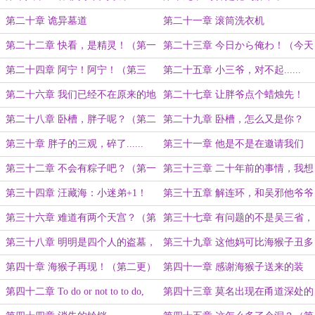
第二十章 诡异墓道
第二十一章 滚筒洗衣机
第二十二章 快看，是精灵！（第一
第二十三章 今日から俺わ！（今天
更）
开始嚣张啦！）（第二更）
第二十四章 阿宁！阿宁！（第三
第二十五章 小三爷，对不起......
更！）
第二十六章 我们已经不在原来的地
第二十七章 让胖爷点个蜡烛先！
方了！
（第一更）
第二十八章 卧槽，胖子呢？（第二
第二十九章 卧槽，怎么又是你？
更）
（第三更）
第三十章 胖子的三观，碎了......
第三十一章 他是不是在邀请我们
（第一更）
啊？（第二更）
第三十二章 不会有粽子吧？（第一
第三十三章 二十年前的事情，我想
更）
起来了......（第二更）
第三十四章 汪藏海：小迷弟+1！
第三十五章 解连环，和吴邪他爷爷
也有关？
第三十六章 难道有两个天宫？（第
第三十七章 有问题的不是吴三省，
一更）
那又是谁？（第二更）
第三十八章 明明是四个人的盗墓，
第三十九章 这他妈可比海猴子丑多
只有胖子没有血脉......（第三更）
了！（第一更）
第四十章 海猴子再现！（第二更）
第四十一章 感谢海猴子送来的装
备！（第一更）
第四十二章 To do or not to to do,
第四十三章 莫名出现在甬道深处的