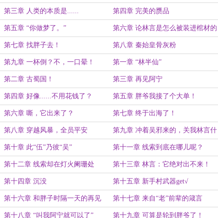
第三章 人类的本质是......
第四章 完美的赝品
第五章 “你做梦了。”
第六章 论林言是怎么被装进棺材的
第七章 找胖子去！
第八章 秦始皇骨灰粉
第九章 一杯倒？不，一口晕！
第一章 “林半仙”
第二章 古蜀国！
第三章 再见阿宁
第四章 好像......不用花钱了？
第五章 胖爷我接了个大单！
第六章 嘶，它出来了？
第七章 终于出海了！
第八章 穿越风暴，全员平安
第九章 冲着吴邪来的，关我林言什
么事？（第一更）
第十章 此“伍”乃彼“吴”
第十一章 线索到底在哪儿呢？
第十二章 线索却在灯火阑珊处
第十三章 林言：它绝对出不来！
第十四章 沉没
第十五章 新手村武器get√
第十六章 和胖子时隔一天的再见
第十七章 来自“老”前辈的箴言
第十八章 “叫我阿宁就可以了”
第十九章 可算是轮到胖爷了！