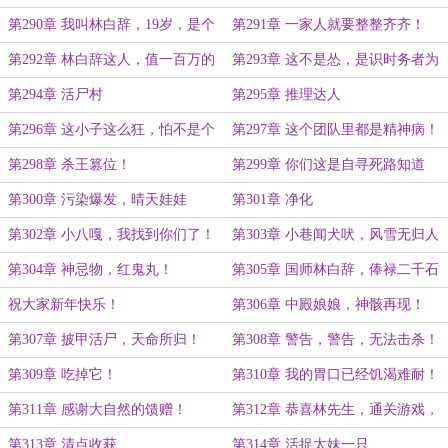
第290章 我叫林白辞，19岁，是个
第291章 一家人就要整整齐齐！
饿人！
第292章 林白辞这人，值一百万的
第293章 这不是怂，是识时务者为
头香！
俊杰！
第294章 活尸村
第295章 推理达人
第296章 这小子这么狂，怕不是个
第297章 这个团队里都是精神病！
龙级吧？
第298章 杀王篡位！
第299章 你们这是自寻死路知道
吗？
第300章 污染爆发，晴天娃娃
第301章 净化
第302章 小八嘎，我找到你们了！
第303章 小巷闻犬吠，风雪无归人
第304章 神忌物，红鬼丸！
第305章 国师林白辞，俸禄二千石
祝大家新年快乐！
第306章 中殿娘娘，神骸再现！
第307章 披甲活尸，天命所归！
第308章 警告，警告，无法击杀！
第309章 吃掉它！
第310章 我的胃口已经饥渴难耐！
第311章 感谢大自然的馈赠！
第312章 恭喜林先生，通关游戏，
成为赢家！
第313章 清点收获
第314章 活捉太妹一只