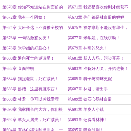
白辞当我后爸也不错！
第670章 你知不知道站在你面前的
第671章 我还是喜欢你刚才桀骜不
是海京林神，新晋的九州龙翼？
驯的样子！
第672章 我有一个阿姨！
第673章 你们都是林白辞的妈妈
粉！
第674章 大班长这下不得被全校的
第675章 福尔摩斯不能没有华生，
女生抢疯咯？
大侦探夏也不能没有小林子。
第676章 一句话激怒女友！
第677章 米学姐，在线求助！
第678章 米学姐的好胜心！
第679章 神明的怒火！
第680章 通向死亡的邀请函！
第681章 新人入场，污染开幕！
第682章 直面神明
第683章 准备好刀叉，开始进餐！
第684章 猫捉老鼠，死亡减员！
第685章 狮子与绣球更配！
第686章 卧槽，这里有脏东西！
第687章 林君，请出手！
第688章 林君，你可以叫我爱理
第689章 铁石心肠林白辞！
酱！
第690章 我家团长的大方，你们根
第691章 羊皮人小镇
本想象不到！
第692章 羊头人屠夫，死亡减员！
第693章 还得看林神！
第694章 有林白辞这种男朋友，一
第695章 猎杀时刻！