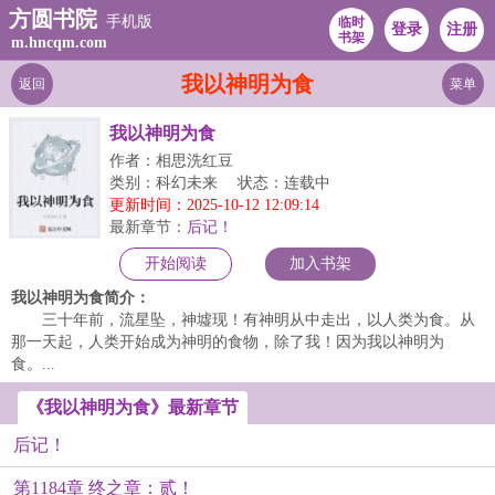
方圆书院
手机版
临时
登录
注册
书架
m.hncqm.com
我以神明为食
返回
菜单
我以神明为食
作者：相思洗红豆
类别：科幻未来
状态：连载中
更新时间：2025-10-12 12:09:14
最新章节：
后记！
开始阅读
加入书架
我以神明为食简介：
三十年前，流星坠，神墟现！有神明从中走出，以人类为食。从
那一天起，人类开始成为神明的食物，除了我！因为我以神明为
食。...
《我以神明为食》最新章节
后记！
第1184章 终之章：贰！