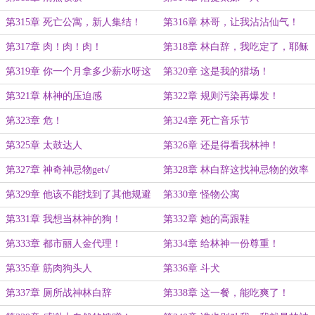
第315章 死亡公寓，新人集结！
第316章 林哥，让我沾沾仙气！
第317章 肉！肉！肉！
第318章 林白辞，我吃定了，耶稣
也留不住他!
第319章 你一个月拿多少薪水呀这
第320章 这是我的猎场！
么拼？
第321章 林神的压迫感
第322章 规则污染再爆发！
第323章 危！
第324章 死亡音乐节
第325章 太鼓达人
第326章 还是得看我林神！
第327章 神奇神忌物get√
第328章 林白辞这找神忌物的效率
也太高了吧？
第329章 他该不能找到了其他规避
第330章 怪物公寓
规则污染的方法吧？
第331章 我想当林神的狗！
第332章 她的高跟鞋
第333章 都市丽人金代理！
第334章 给林神一份尊重！
第335章 筋肉狗头人
第336章 斗犬
第337章 厕所战神林白辞
第338章 这一餐，能吃爽了！