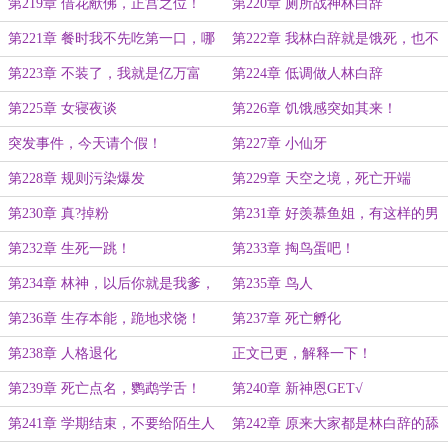
第219章 借花献佛，正宫之位！
第220章 厕所战神林白辞
第221章 餐时我不先吃第一口，哪
第222章 我林白辞就是饿死，也不
个虫豸敢下手？{五千字}
吃软饭！
第223章 不装了，我就是亿万富
第224章 低调做人林白辞
豪！
第225章 女寝夜谈
第226章 饥饿感突如其来！
突发事件，今天请个假！
第227章 小仙牙
第228章 规则污染爆发
第229章 天空之境，死亡开端
第230章 真?掉粉
第231章 好羡慕鱼姐，有这样的男
朋友！
第232章 生死一跳！
第233章 掏鸟蛋吧！
第234章 林神，以后你就是我爹，
第235章 鸟人
亲的！
第236章 生存本能，跪地求饶！
第237章 死亡孵化
第238章 人格退化
正文已更，解释一下！
第239章 死亡点名，鹦鹉学舌！
第240章 新神恩GET√
第241章 学期结束，不要给陌生人
第242章 原来大家都是林白辞的舔