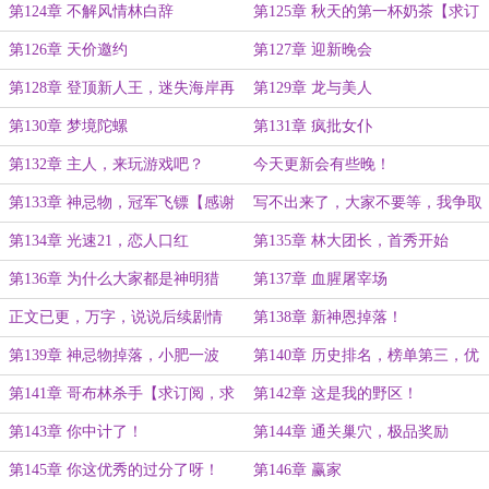
GET√！
订阅，求月票】
第124章 不解风情林白辞
第125章 秋天的第一杯奶茶【求订
阅】
第126章 天价邀约
第127章 迎新晚会
第128章 登顶新人王，迷失海岸再
第129章 龙与美人
现！
第130章 梦境陀螺
第131章 疯批女仆
第132章 主人，来玩游戏吧？
今天更新会有些晚！
第133章 神忌物，冠军飞镖【感谢
写不出来了，大家不要等，我争取
大佬诗奈良野慷慨打赏盟主！】
明天中午搞定！
第134章 光速21，恋人口红
第135章 林大团长，首秀开始
第136章 为什么大家都是神明猎
第137章 血腥屠宰场
手，你却这么优秀？
正文已更，万字，说说后续剧情
第138章 新神恩掉落！
第139章 神忌物掉落，小肥一波
第140章 历史排名，榜单第三，优
秀！【求月票！】
第141章 哥布林杀手【求订阅，求
第142章 这是我的野区！
月票】
第143章 你中计了！
第144章 通关巢穴，极品奖励
第145章 你这优秀的过分了呀！
第146章 赢家