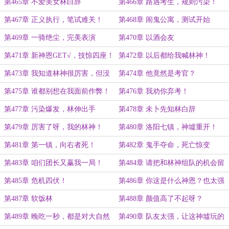
第465章 不爱美女林白辞
第466章 路遇考生，规则污染！
第467章 正义执行，笔试难关！
第468章 闹鬼公寓，测试开始
第469章 一骑绝尘，完美表演
第470章 以酒会友
第471章 新神恩GET√，技惊四座！
第472章 以后都给我喊林神！
第473章 我知道林神很厉害，但没
第474章 他竟然是考官？
想到厉害到没朋友！
第475章 谁都别想在我面前作弊！
第476章 我劝你弃考！
第477章 污染爆发，林伸出手
第478章 未卜先知林白辞
第479章 厉害了呀，我的林神！
第480章 洛阳七镇，神墟重开！
第481章 第一镇，向右者死！
第482章 鬼手夺命，死亡惊变
第483章 咱们团长又赢我一局！
第484章 请把和林神组队的机会留
给我！
第485章 危机四伏！
第486章 你这是什么神恩？也太强
了吧？
第487章 软饭林
第488章 颜值高了不起呀？
第489章 晚吃一秒，都是对大自然
第490章 队友太强，让这神墟玩的