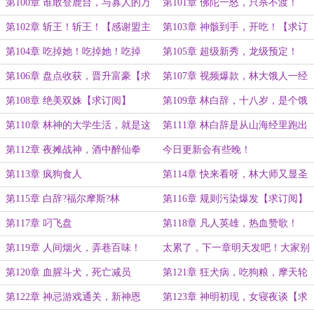
第100章 谁敢登鹿台，与寡人的万
第101章 佛陀一怒，只杀不渡！
人敌一战？
第102章 斩王！斩王！【感谢盟主
第103章 神骸到手，开吃！【求订
Ragnarous的慷慨打赏！】
阅】
第104章 吃掉她！吃掉她！吃掉
第105章 超级新秀，龙级预定！
她！
【求订阅，求月票】
第106章 盘点收获，晋升富豪【求
第107章 视频爆款，林大饿人一经
订阅】
成名！
第108章 绝美双姝【求订阅】
第109章 林白辞，十八岁，是个饿
人！
第110章 林神的大学生活，就是这
第111章 林白辞是从山海经里跑出
么朴实无华，且枯燥！
来的吧？
第112章 夜摊战神，酒中醉仙拳
今日更新会有些晚！
第113章 疯狗食人
第114章 快来看呀，林大师又显圣
了！
第115章 白辞?福尔摩斯?林
第116章 规则污染爆发【求订阅】
第117章 叼飞盘
第118章 凡人英雄，热血赞歌！
第119章 人间烟火，弄巷百味！
太累了，下一章明天发吧！大家别
【求订阅】
等了！
第120章 血腥斗犬，死亡减员
第121章 狂犬病，吃狗粮，摩天轮
上看夕阳！
第122章 神忌游戏通关，新神恩
第123章 神明初现，女寝夜谈【求