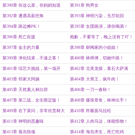
挡得住吗？
第390章 你这么菜，你妈妈知道
第391章 狗男女
吗？
第392章 遭遇高薪挖角
第393章 神明污染，无尽轮回
第394章 路边摊PK！
第395章 女团路演，请你喝酒！
第396章 死亡应援
抱歉，不要等了，晚上没有了吖！
第397章 金主的力量
第398章 财阀家的小姐姐！
第399章 净化结束，不速之客！
第400章 林师傅，切她中路！
第401章 综艺大挑战，第一场开
第402章 北美龙级，黄石大萨满
幕！
第403章 邻家大阿姨
第404章 大胃王，疯牛肉！
第405章 天然素人林白辞
第406章 一刀一春秋！
第407章 第三战，女生限定版！
第408章 爆珠章鱼，林神出手！
第409章 在下菜问，非常欣赏林大
第410章 炸酱面马拉松
师！
第411章 神明的恶趣味
第412章 人肉马达，体能怪物！
第413章 孤岛惊魂
第414章 海岛求生，死亡吃鸡