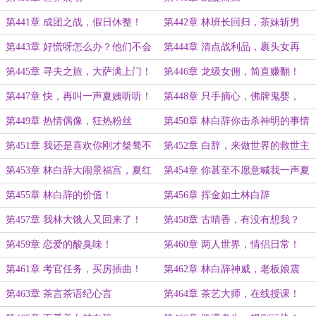
第441章 成团之战，假日休整！
第442章 林班长回归，茶妹斩男
（八千字）
术！（八千字）
第443章 好慌呀怎么办？他们不会
第444章 清点战利品，裹头女再
来挖我的小林子吧？（六千字）
现！
第445章 寻夫之旅，大萨满上门！
第446章 龙级女佣，简直赚翻！
第447章 快，再叫一声夏姨听听！
第448章 只手摘心，佛牌鬼婴，
第449章 热情偶像，狂热粉丝
第450章 林白辞你击杀神明的事情
瞒不住啦！
第451章 我还是喜欢你刚才桀骜不
第452章 白辞，来做世界的救世主
驯的样子！
吧？
第453章 林白辞大闹景福宫，夏红
第454章 你甚至不愿意喊我一声夏
棉神威无敌！
姨！
第455章 林白辞的价值！
第456章 挥金如土林白辞
第457章 我林大饿人又回来了！
第458章 古晴香，有没有想我？
第459章 恋爱的酸臭味！
第460章 两人世界，情侣日常！
第461章 考官任务，买房插曲！
第462章 林白辞神威，老板娘震
惊！
第463章 茶言茶语纪心言
第464章 茶艺大师，在线授课！