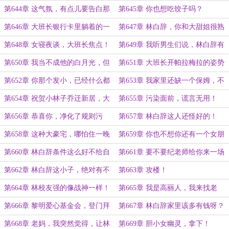
生不喜欢吧？
第644章 这气氛，有点儿要告白那
第645章 你也想吃饺子吗？
劲儿了。
第646章 大班长银行卡里躺着的一
第647章 林白辞，你和大甜姐很熟
个亿你当是P出来的呀？
吗？
第648章 女寝夜谈，大班长焦点！
第649章 我听男生们说，林白辞有
八块腹肌？
第650章 我当不成他的白月光，但
第651章 大班长开帕拉梅拉的姿势
我可以当他的后妈！
好帅呀！
第652章 你那个发小，已经什么都
第653章 我家里还缺一个保姆，不
和我说了！
知道阿姨有没有兴趣？
第654章 祝贺小林子乔迁新居，大
第655章 污染面前，谎言无用！
吉大利，天天吃鸡。
第656章 恭喜你，净化了规则污
第657章 林白辞这人还怪好的！
染，人生丧钟！
第658章 这种大豪宅，哪怕住一晚
第659章 你也不想你还有一个女朋
也好！
友的事情被纪心言知道吧？
第660章 林白辞条件这么好不给自
第661章 要不要纪老师给你来一场
己当女婿简直太可惜了！
秘密教学？
第662章 林白辞这小子，绝对有不
第663章 攻楼！
可告人的小秘密。
第664章 林校友强的像战神一样！
第665章 我是高丽人，我来找老
公！
第666章 黎明爱心基金会，登门拜
第667章 林白辞家里该多有钱呀？
访！
第668章 老妈，我突然觉得，让林
第669章 胆小女幽灵，拿下！