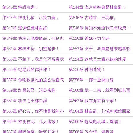
第543章 特级虫害！
第544章 海京林神真是林白辞！
第545章 神明礼物，污染前奏，
第546章 古晴香，三花猫。
第547章 逃课狂魔林白辞
第548章 你知不知道我们年级第一
的女学霸在追他？
第549章 我承认他颜值高，但是也
第550章 茶妹火力全开
不至于让你一见钟情吧？
第551章 林神买房，别墅起步！
第552章 班长，我真是越来越喜欢
你了！
第553章 不装了，我是亿万富豪我
第554章 这就是土豪花钱的速度
摊牌了！
吗？
第555章 纪老师的体验课！
第556章 神明造物！
第557章 你吃软饭吃的这么理直气
第558章 一掷千金林白辞
壮真的好吗？
第559章 红颜知己，污染来临
第560章 我一上来，就看到班长再
打来福！
第561章 功夫之王林白辞
第562章 我在海京有个家！
第563章 纪心言，你不愧是我的小
第564章 林白辞，花悦鱼喊你回家
棉袄!
吃鱼！
第565章 神明在此，凡人退散！
第566章 超级电玩城，降临！
第567章 黑暗信仰，游戏开始！
第568章 闪金镇，老板娘