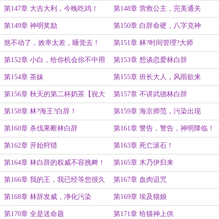
第147章 大吉大利，今晚吃鸡！
第148章 营救公主，完美通关
第149章 神明奖励
第150章 白辞命硬，八字克神
熬不动了，效率太差，睡觉去！
第151章 林?时间管理?大师
第152章 小白，给你机会你不中用
第153章 想谈恋爱林白辞
呀！
第154章 茶妹
第155章 班长大人，风雨欲来
第156章 秋天的第二杯奶茶【祝大
第157章 不讲武德林白辞
家中秋快乐！】
第158章 林?海王?白辞！
第159章 海京师范，污染出现
第160章 杀伐果断林白辞
第161章 警告，警告，神明降临！
第162章 开始狩猎
第163章 死亡滚石！
第164章 林白辞的权威不容挑衅！
第165章 木乃伊归来
第166章 我的王，我已经等您很久
第167章 血肉诅咒
了！
第168章 林辞发威，净化污染
第169章 埃及猫娘
第170章 全是送命题
第171章 给猫神上供