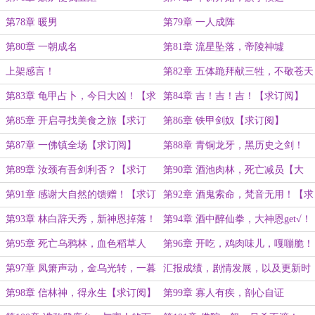
第78章 暖男
第79章 一人成阵
第80章 一朝成名
第81章 流星坠落，帝陵神墟
上架感言！
第82章 五体跪拜献三牲，不敬苍天
敬鬼神！【求首订！】
第83章 龟甲占卜，今日大凶！【求
第84章 吉！吉！吉！【求订阅】
订阅，求月票！】
第85章 开启寻找美食之旅【求订
第86章 铁甲剑奴【求订阅】
阅】
第87章 一佛镇全场【求订阅】
第88章 青铜龙牙，黑历史之剑！
第89章 汝颈有吾剑利否？【求订
第90章 酒池肉林，死亡减员【大
阅】
章，求订阅】
第91章 感谢大自然的馈赠！【求订
第92章 酒鬼索命，梵音无用！【求
阅】
订阅】
第93章 林白辞天秀，新神恩掉落！
第94章 酒中醉仙拳，大神恩get√！
【求订阅】
第95章 死亡乌鸦林，血色稻草人
第96章 开吃，鸡肉味儿，嘎嘣脆！
【求订阅】
第97章 凤箫声动，金乌光转，一暮
汇报成绩，剧情发展，以及更新时
游龙舞！
间！
第98章 信林神，得永生【求订阅】
第99章 寡人有疾，剖心自证