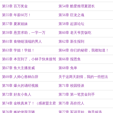
第53章 百万奖金
第54章 酷爱推理夏团长
第55章 年薪60万！
第56章 巨龙之魂
第57章 夏家姐妹
第58章 起源论坛
第59章 悬赏求助，一字一万
第60章 老天爷赏饭吃
第61章 食物链顶端的男人
第62章 新生报到
第63章 学姐！学姐！
第64章 你们的秘密，我都知道！
第65章 本宫到了，小林子快来接驾
第66章 报恩鱼
第67章 鱼大主播发威
第68章 免单
第69章 人帅心善林白辞
关于这两天剧情，我的一些想法
第70章 爆火的诵经视频
第71章 校园怪谈
第72章 好友小鱼人
第73章 第一笔赏金到手
第74章 金映真来了！（感谢盟主君
第75章 高价挖人
子如珩羽衣昱耀慷慨打赏！}
第76章 嫉妒使我丑陋
第77章 军训开始，旗手候选