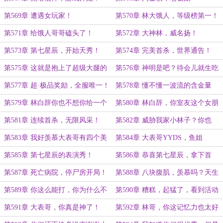
第569章 遭遇女玩家！
第570章 林大饿人，等级榜第一！
第571章 给饿人哥哥磕头了！
第572章 大神林，威名扬！
第573章 第七星辰，开始天秀！
第574章 完美首杀，世界通告！
（感谢海桥陈盟主的慷慨打赏！）
第575章 这就是抱上了超级大腿的
第576章 神明是吧？待会儿就生吃
感觉吗？
了你！
第577章 超·极品奖励，全服唯一！
第578章 懂不懂一波流的含金量
呀？第二个首杀到手！
第579章 林白辞你也不想你给一个
第580章 林白辞，你室友这个女朋
茶妹买车的事情被你女朋友知道吧？
友，貌似对你有想法呀？
第581章 连续首杀，无限风采！
第582章 威胁我家小林子？你也
配？
第583章 我好羡慕大表哥有四个美
第584章 大表哥YYDS，鱼姐
女陪他玩游戏呀！（万字更新求月
YYDS，熊大骑士YYDS！
第585章 第七星辰的表演秀！
第586章 恭喜第七星辰，拿下首
票）
杀，奖励已发放！
第587章 死亡病院，停尸房开局！
第588章 八块腹肌，羡慕吗？天生
的！
第589章 你这么能打，你为什么不
第590章 糟糕，起猛了，看到活动
早说？
的尸体了！
第591章 大表哥，你真是神了！
第592章 林哥，你这记忆力也太好