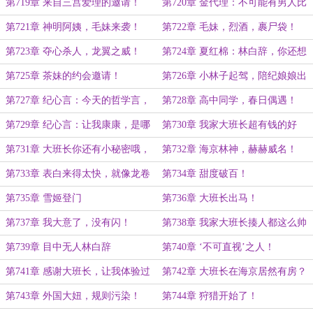
春快乐！}
我蹭定了！
第719章 来自三宫爱理的邀请！
第720章 金代理：不可能有男人比
我老公帅！绝对不可能！
第721章 神明阿姨，毛妹来袭！
第722章 毛妹，烈酒，裹尸袋！
第723章 夺心杀人，龙翼之威！
第724章 夏红棉：林白辞，你还想
要奖励吗？
第725章 茶妹的约会邀请！
第726章 小林子起驾，陪纪娘娘出
宫！
第727章 纪心言：今天的哲学言，
第728章 高中同学，春日偶遇！
是不是很有魅力？
第729章 纪心言：让我康康，是哪
第730章 我家大班长超有钱的好
只小狐狸找大班长？
么！
第731章 大班长你还有小秘密哦，
第732章 海京林神，赫赫威名！
我的小铲子呢，我得赶紧挖出来！
第733章 表白来得太快，就像龙卷
第734章 甜度破百！
风！
第735章 雪姬登门
第736章 大班长出马！
第737章 我大意了，没有闪！
第738章 我家大班长揍人都这么帅
气！
第739章 目中无人林白辞
第740章 ‘不可直视’之人！
第741章 感谢大班长，让我体验过
第742章 大班长在海京居然有房？
了手握千万巨款的滋味！
第743章 外国大妞，规则污染！
第744章 狩猎开始了！