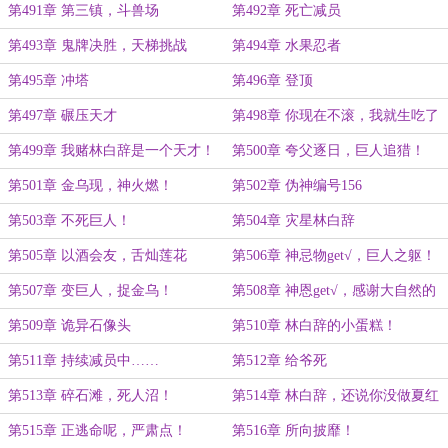
馈赠的不尊重！
没意思呀！
第491章 第三镇，斗兽场
第492章 死亡减员
第493章 鬼牌决胜，天梯挑战
第494章 水果忍者
第495章 冲塔
第496章 登顶
第497章 碾压天才
第498章 你现在不滚，我就生吃了
你！
第499章 我赌林白辞是一个天才！
第500章 夸父逐日，巨人追猎！
第501章 金乌现，神火燃！
第502章 伪神编号156
第503章 不死巨人！
第504章 灾星林白辞
第505章 以酒会友，舌灿莲花
第506章 神忌物get√，巨人之躯！
第507章 变巨人，捉金乌！
第508章 神恩get√，感谢大自然的
馈赠！
第509章 诡异石像头
第510章 林白辞的小蛋糕！
第511章 持续减员中……
第512章 给爷死
第513章 碎石滩，死人沼！
第514章 林白辞，还说你没做夏红
棉的小狼狗？
第515章 正逃命呢，严肃点！
第516章 所向披靡！