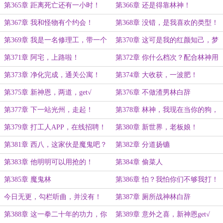
第365章 距离死亡还有一小时！
第366章 还是得靠林神！
第367章 我和怪物有个约会！
第368章 没错，是我喜欢的类型！
第369章 我是一名修理工，带一个
第370章 这可是我的红颜知己，梦
管钳很合理吧？
中情人，得加钱！
第371章 阿宅，上路啦！
第372章 你什么档次？配合林神用
同一款硅胶娃娃？
第373章 净化完成，通关公寓！
第374章 大收获，一波肥！
第375章 新神恩，两道，get√
第376章 不做渣男林白辞
第377章 下一站光州，走起！
第378章 林神，我现在当你的狗，
还来得及吗？
第379章 打工人APP，在线招聘！
第380章 新世界，老板娘！
第381章 西八，这家伙是魔鬼吧？
第382章 分道扬镳
第383章 他明明可以用抢的！
第384章 偷菜人
第385章 魔鬼林
第386章 怕？我怕你们不够我打！
今日无更，勾栏听曲，并没有！
第387章 厕所战神林白辞
{请进来一看！}
第388章 这一拳二十年的功力，你
第389章 意外之喜，新神恩get√