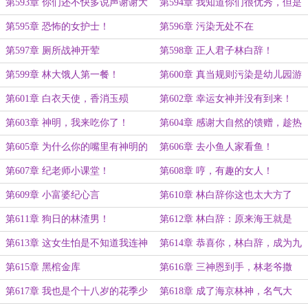
（两更一万二，求月票！）
了叭？过目不忘吗？
第593章 你们还不快多说声谢谢大
第594章 我知道你们很优秀，但是
表哥？{二更一万一，求月票！}
没想到优秀的这么离谱！
第595章 恐怖的女护士！
第596章 污染无处不在
第597章 厕所战神开荤
第598章 正人君子林白辞！
第599章 林大饿人第一餐！
第600章 真当规则污染是幼儿园游
戏呀？
第601章 白衣天使，香消玉殒
第602章 幸运女神并没有到来！
第603章 神明，我来吃你了！
第604章 感谢大自然的馈赠，趁热
开吃！
第605章 为什么你的嘴里有神明的
第606章 去小鱼人家看鱼！
味道？
第607章 纪老师小课堂！
第608章 哼，有趣的女人！
第609章 小富婆纪心言
第610章 林白辞你这也太大方了
吧？
第611章 狗日的林渣男！
第612章 林白辞：原来海王就是
我？
第613章 这女生怕是不知道我连神
第614章 恭喜你，林白辞，成为九
明都吃过吧？
州最年轻的龙翼！
第615章 黑棺金库
第616章 三神恩到手，林老爷撒
钱！
第617章 我也是个十八岁的花季少
第618章 成了海京林神，名气大