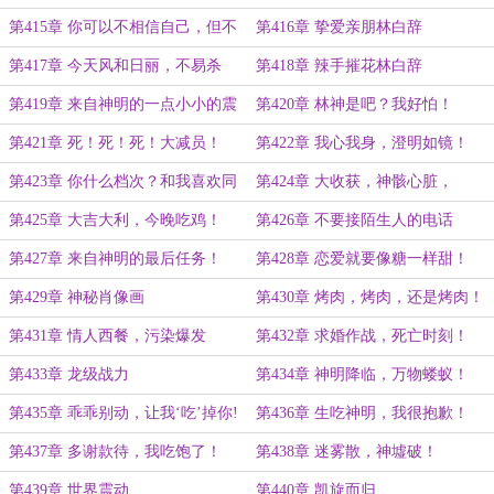
第415章 你可以不相信自己，但不
第416章 挚爱亲朋林白辞
能不相信林哥！
第417章 今天风和日丽，不易杀
第418章 辣手摧花林白辞
戮！
第419章 来自神明的一点小小的震
第420章 林神是吧？我好怕！
撼
第421章 死！死！死！大减员！
第422章 我心我身，澄明如镜！
第423章 你什么档次？和我喜欢同
第424章 大收获，神骸心脏，
一个女孩？
第425章 大吉大利，今晚吃鸡！
第426章 不要接陌生人的电话
第427章 来自神明的最后任务！
第428章 恋爱就要像糖一样甜！
（大章）
第429章 神秘肖像画
第430章 烤肉，烤肉，还是烤肉！
第431章 情人西餐，污染爆发
第432章 求婚作战，死亡时刻！
第433章 龙级战力
第434章 神明降临，万物蝼蚁！
（七千字大章）
第435章 乖乖别动，让我‘吃’掉你!
第436章 生吃神明，我很抱歉！
第437章 多谢款待，我吃饱了！
第438章 迷雾散，神墟破！
第439章 世界震动
第440章 凯旋而归