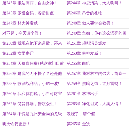
开门！
狗！
第243章 抵达高丽，自由女神！
第244章 神忌污染，犬人狗叫！
第245章 傲慢金妈，餐后甜点
第246章 昂贵的礼物
第247章 林大神发威
第248章 做人要学会敬畏！
对不起，今天请个假！
第249章 鱼姐，你有这么漂亮的闺
蜜不介绍给大家？
第250章 我现在跪下来道歉，还来
第251章 规则污染爆发
得及吗？
第252章 女团丧尸
第253章 林神发威！
第254章 天价雇佣费{感谢掌门目前
第255章 白给
一无所有的慷慨打赏}
第256章 是我的刀不快了？还是他
第257章 我对林神的强大，简直一
的脖子太硬？
无所知！
第258章 收割战利品，小肥一波!
第259章 黑暗之蚀，红月雷鸣！
第260章 我和你们说，小白可厉害
第261章 林神出手
了！
第262章 梵音佛响，普渡众生！
第263章 净化诅咒，大卖人情！
第264章 不愧是九州安全局的龙级
发烧了，请个假！
预定！
明天恢复更新！
第265章 金冼