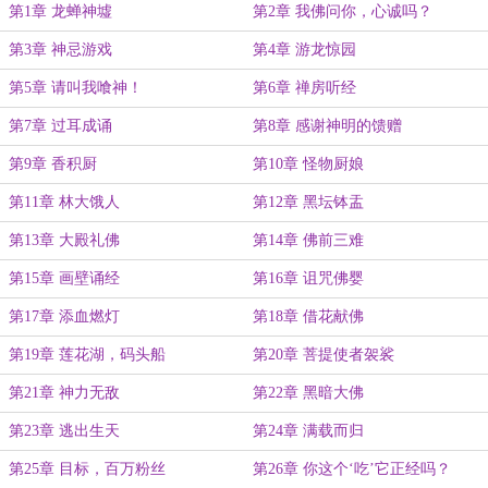
第1章 龙蝉神墟
第2章 我佛问你，心诚吗？
第3章 神忌游戏
第4章 游龙惊园
第5章 请叫我喰神！
第6章 禅房听经
第7章 过耳成诵
第8章 感谢神明的馈赠
第9章 香积厨
第10章 怪物厨娘
第11章 林大饿人
第12章 黑坛钵盂
第13章 大殿礼佛
第14章 佛前三难
第15章 画壁诵经
第16章 诅咒佛婴
第17章 添血燃灯
第18章 借花献佛
第19章 莲花湖，码头船
第20章 菩提使者袈裟
第21章 神力无敌
第22章 黑暗大佛
第23章 逃出生天
第24章 满载而归
第25章 目标，百万粉丝
第26章 你这个‘吃’它正经吗？