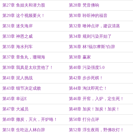
第27章 鱼姐夫和潜力股
第28章 梵音佛响
第29章 这个视频要火！
第30章 聆听神的福音
第31章 迷失海岸
第32章 喰神点评，建议清蒸
第33章 神恩之威
第34章 规则污染开始了
第35章 海水列车
第36章 林?福尔摩斯?白辞
第37章 章鱼丸，珊瑚海
第38章 赢家
第39章 我真是太欣赏他了！
第40章 污染强度5.0
第41章 泥人挑战
第42章 步步死棋！
第43章 细节决定成败
第44章 淘汰即死亡！
第45章 幸运E
第46章 开窖，入炉，定生死！
第47章 大减员
第48章 加炭！加炭！加炭！
第49章 撤炭，灭火，开炉咯！
第50章 打分点评
第51章 生吃达人林白辞
第52章 浮生夜雨，野佛吹灯！