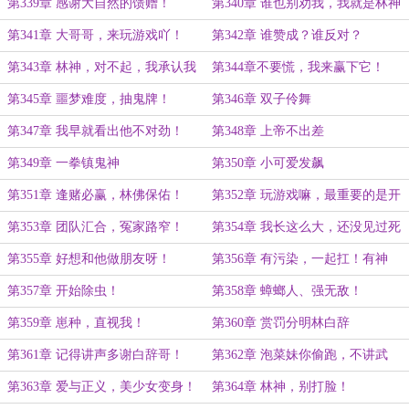
第339章 感谢大自然的馈赠！
第340章 谁也别劝我，我就是林神
的狗！
第341章 大哥哥，来玩游戏吖！
第342章 谁赞成？谁反对？
第343章 林神，对不起，我承认我
第344章不要慌，我来赢下它！
刚才说话声音有点大！
第345章 噩梦难度，抽鬼牌！
第346章 双子伶舞
第347章 我早就看出他不对劲！
第348章 上帝不出差
第349章 一拳镇鬼神
第350章 小可爱发飙
第351章 逢赌必赢，林佛保佑！
第352章 玩游戏嘛，最重要的是开
心！
第353章 团队汇合，冤家路窄！
第354章 我长这么大，还没见过死
人会说话！
第355章 好想和他做朋友呀！
第356章 有污染，一起扛！有神
明，一起砍！
第357章 开始除虫！
第358章 蟑螂人、强无敌！
第359章 崽种，直视我！
第360章 赏罚分明林白辞
第361章 记得讲声多谢白辞哥！
第362章 泡菜妹你偷跑，不讲武
德！
第363章 爱与正义，美少女变身！
第364章 林神，别打脸！