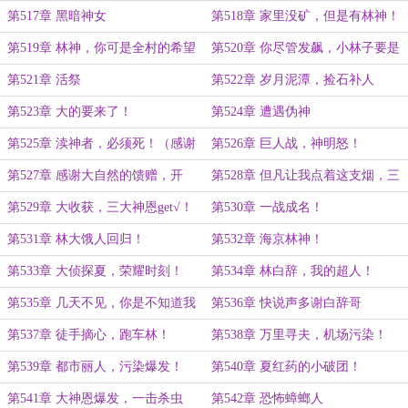
第517章 黑暗神女
第518章 家里没矿，但是有林神！
第519章 林神，你可是全村的希望
第520章 你尽管发飙，小林子要是
呀！
锤不死你算我输！
第521章 活祭
第522章 岁月泥潭，捡石补人
第523章 大的要来了！
第524章 遭遇伪神
第525章 渎神者，必须死！（感谢
第526章 巨人战，神明怒！
大佬好狙击慷慨打赏盟主）
第527章 感谢大自然的馈赠，开
第528章 但凡让我点着这支烟，三
吃！
道神恩就能带走你！
第529章 大收获，三大神恩get√！
第530章 一战成名！
第531章 林大饿人回归！
第532章 海京林神！
第533章 大侦探夏，荣耀时刻！
第534章 林白辞，我的超人！
第535章 几天不见，你是不知道我
第536章 快说声多谢白辞哥
的含金量了吗？
第537章 徒手摘心，跑车林！
第538章 万里寻夫，机场污染！
第539章 都市丽人，污染爆发！
第540章 夏红药的小破团！
第541章 大神恩爆发，一击杀虫
第542章 恐怖蟑螂人