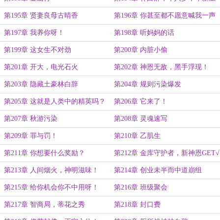
亿！
第195章 贤妻良母古晴香
第196章 你甚至都不愿意喊我一声
辅导员！
第197章 我养你呀！
第198章 听妈妈的话
第199章 这女生不对劲
第200章 内脏小偷
第201章 开大，电光石火
第202章 神恩无敌，黑手浮现！
第203章 隐藏土豪林白辞
第204章 规则污染爆发
第205章 这就是人类中的精英吗？
第206章 它来了！
第207章 秋游污染
第208章 灵魂速写
第209章 罪与罚！
第210章 乙肌生
第211章 你想要什么奖励？
第212章 金库守护者，新神恩GET√
第213章 人间烟火，神明滋味！
第214章 创业未半而中道崩组
第215章 给你机会你不中用呀！
第216章 班级聚会
第217章 智商局，蒂花之秀
第218章 封口费