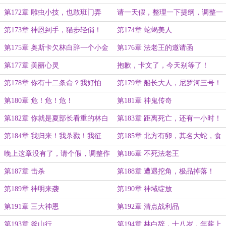
第172章 雕虫小技，也敢班门弄
请一天假，整理一下提纲，调整一
斧！
下作息！
第173章 神恩到手，猫步轻俏！
第174章 蛇蝎美人
第175章 奥斯卡欠林白辞一个小金
第176章 法老王的邀请函
人
第177章 美丽心灵
抱歉，卡文了，今天别等了！
第178章 你有十二条命？我好怕
第179章 船长大人，尼罗河三号！
呦！
第180章 危！危！危！
第181章 神鬼传奇
第182章 你就是夏部长看重的林白
第183章 距离死亡，还有一小时！
辞？
第184章 我归来！我杀戮！我征
第185章 北方有卵，其名大蛇，食
服！
之，得蛇骨柔身！
晚上这章没有了，请个假，调整作
第186章 不死法老王
息！
第187章 击杀
第188章 遭遇挖角，极品掉落！
第189章 神明来袭
第190章 神域绽放
第191章 三大神恩
第192章 清点战利品
第193章 釜山行
第194章 林白辞，十八岁，年薪上