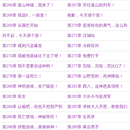
第266章 釜山神墟，我来了！
第267章 开往釜山的列车！
第268章 我选8，一路发！
抱歉，今天请个假！
第269章 从腐烂开始
第270章 是谁给你的勇气，这么和
我说话？
对不起，今天请个假！
第271章 汉城站
第272章 规则污染爆发
第273章 冷静应对
第274章 我被泡菜妹比下去了呀！
第275章 免费打手
第276章 我不需要你这种狗！
第277章 完啦，完啦，芭比Q了！
第278章 第一波死亡！
第279章 山野荒村，死神降临！
第280章 神明游戏，丧尸瘟疫！
第281章 西八，这神恩真强呀！
第282章 医女
第283章 大长今与捉虎军
第284章 认输吧，你也不想我严刑
第285章 求林大人开恩，救救我们
拷问这名医女吧？
高丽的百姓吧？
第286章 死亡禁地，神秘草药！
第287章 生死草
第288章 拼图游戏，谢谢林神！
第289章 幕后黑手