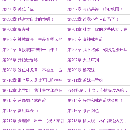
定很幸福吧？
第696章 英雄羊皮
第697章 与狼共舞，碎心铁雨！
第698章 感谢大自然的馈赠！
第699章 该我小鱼人出马了！
第700章 影帝林
第701章 林君，你的这些队友，完
全配不上你！
第702章 神域展开，来品尝霉运的
第703章 食神林白辞
恐怖吧！
第704章 直接震惊神明一百年！
第705章 我不吃你，你愣是掰开我
的嘴给我往喉咙里灌呀！
第706章 开始进餐咯！
第707章 天堂审判
第708章 这位林龙翼，不会是一位
第709章 樱花妹！
神明吧？
第710章 那个男人居然可以吃掉神
第711章 茶妹与学姐
明？
第712章 米学姐：我让林学弟跪在
万分抱歉，卡文，心情极度灰暗，
我面前，给我唱征服！
请一天假！
第713章 蓝颜知己林白辞
第714章 好想和林白辞约会呀！
第715章 富姐爆金币
第716章 茶言阅色！
第717章 爱理酱，出击！{祝大家新
第718章 徐大观：林白辞这热度，