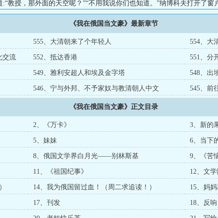
道:“教授，那外面的天空呢？”“不用我说你们也知道。”纳博科夫打开了窗
空:“现代世界的源头！无论是从精神层面上还是现实层面上！”不朽的米哈
《我在俄国当文豪》最新章节
尔尼科夫！”简洁版：回到俄国年的那个冬天，米哈伊尔一步步成为俄国文
神领袖的故事。本书又名：《我在俄国鉴症那些年》、《症都不敢鉴？那
555、大清朝来了个年轻人
554、
：外站作者，请放心追读。...
化交流
552、抵达香港
551、
549、雅利安超人和埃及金字塔
548、出
546、宁与外邦、不予家奴与教清朝人中文
545、
《我在俄国当文豪》正文目录
2、《万卡》
3、新的
5、妹妹
6、当下
8、俄国文学界白月光——别林斯基
9、《苦
11、《祖国纪事》
12、文
）
14、我为俄国留过血！（周二求追读！）
15、妈
17、刊发
18、反响