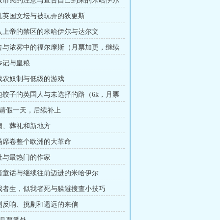
伦敦市民的注意与宣告自己到来的米哈伊尔
搅乱英国文坛与被玩弄的狄更斯
闯入上帝的禁区的米哈伊尔与达尔文
广告与浓雾中的福尔摩斯（月票加更，继续
）
还乡记与皇粮
挑战农奴制与低级的游戏
爱包饺子的英国人与未选择的路（6k，月票
请假一天，后续补上
生病、葬礼和新地方
一场席卷整个欧洲的大革命
结社与最热门的作家
黑暗童话与继续往前迈进的米哈伊尔
学我者生，似我者死与躲避搜查小技巧
热烈反响、挑剔和遥远的来信