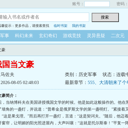
账号：
密码
温馨提示：更多作品，请搜索查找
临时书架
我的书架
军事
科幻未来
玄幻奇幻
游戏竞技
灵异悬疑
二次元
文豪
俄国当文豪
拉马佐夫
类别：历史军事
状态：连载
6-08-05 02:48:03
最新章节：
555、大清朝来了
文豪简介：
后，当纳博科夫在美国讲授俄国文学的时候。他是如此这般操作的。他在
了墙角的一盏灯，并说道：“普希金是俄罗斯文学的第一盏明灯。”紧接着
：“这是果戈理。”而后再打开一盏灯，言道：“这是契诃夫。”随后，他迈
开窗帘，让明媚的阳光照进屋内，大声叫嚷：“这就是托尔斯泰！”平复一