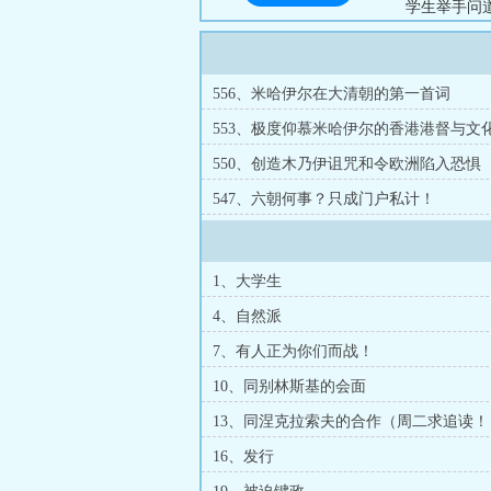
学生举手问
边无际的天
奇·拉斯科
洲大陆的精
556、米哈伊尔在大清朝的第一首词
文豪！》PS
553、极度仰慕米哈伊尔的香港港督与文
550、创造木乃伊诅咒和令欧洲陷入恐惧
547、六朝何事？只成门户私计！
1、大学生
4、自然派
7、有人正为你们而战！
10、同别林斯基的会面
13、同涅克拉索夫的合作（周二求追读！
16、发行