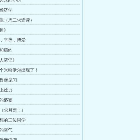
给大众的小说
奴经济学
和派（周二求追读）
渴睡》
由，平等，博爱
费和稿约
猎人笔记》
二个米哈伊尔出现了！
彼得堡见闻
皇上效力
动的盛宴
荐（求月票！）
幻想的三位同学
活的空气