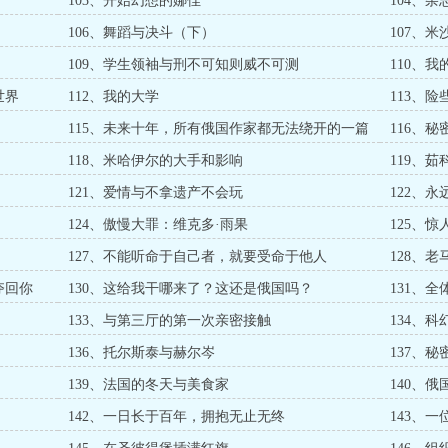
103、开始幻想的娜佳
104、
106、舞蹈与决斗（下）
107、
109、学生领袖与刑不可知则威不可测
110、
世界
112、我的大学
113、
115、未来十年，所有俄国作家都无法绕开的一篇
116、
评论
118、米哈伊尔的大手和影响
119、
121、爱情与不拿遗产不会玩
122、
124、傲慢大罪：维克多·雨果
125、
127、不能听命于自己者，就要受命于他人
128、
夺回你
130、这给我干哪来了？这还是俄国吗？
131、
133、与第三厅的第一次亲密接触
134、
136、托尔斯泰与赫尔岑
137、
139、法国的冬天与美食家
140、
142、一日长于百年，拥抱无止无终
143、