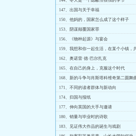
144、冬天是一个隐蔽性很强的季节
147、出国与关于幸福
150、他妈的，国家怎么成了这个样子
153、阴谋颠覆国家罪
156、《物种起源》与宴会
159、我想和你一起生活，在某个小镇，
的黄昏
162、奥诺雷·德·巴尔扎克
165、在自己的身上，克服这个时代
168、新的斗争与肖斯塔科维奇第二圆舞
171、不同的读者群体与新动向
174、归国与报纸
177、伸向英国的大手与邀请
180、销量与毕业时的诗歌
183、见证伟大作品的诞生与戏剧