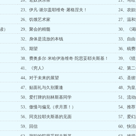
20、老奴快乐茶
21、写
23、伊凡·谢尔盖耶维奇·屠格涅夫！
24、农
26、饥饿艺术家
27、温
读）
29、聚会的精髓
30、《
32、身体是流放的本钱
33、自
35、期望
36、稿
38、费奥多尔·米哈伊洛维奇·陀思妥耶夫斯基！
39、《
41、《穷人》
42、第
44。对于未来的展望
45、圣
47、贴面礼与久别重逢
48、为
50、爱打牌的别林斯基同学
51、流
53、傲慢与偏见（求月票！）
54、推
56、同克拉耶夫斯基的见面
57、爱
59、回信
60、快