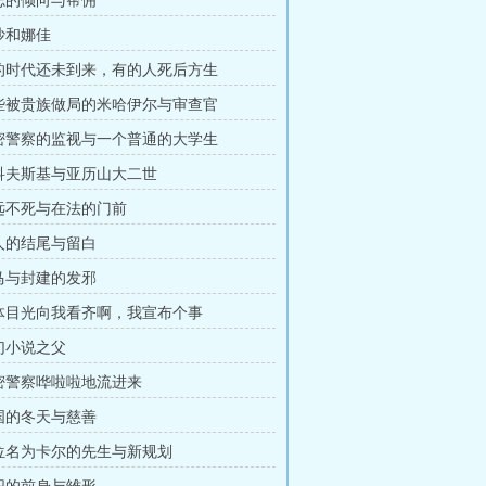
杂志的倾向与帮佣
米沙和娜佳
我的时代还未到来，有的人死后方生
险些被贵族做局的米哈伊尔与审查官
秘密警察的监视与一个普通的大学生
茹科夫斯基与亚历山大二世
永远不死与在法的门前
惊人的结尾与留白
老马与封建的发邪
全体目光向我看齐啊，我宣布个事
科幻小说之父
秘密警察哗啦啦地流进来
俄国的冬天与慈善
一位名为卡尔的先生与新规划