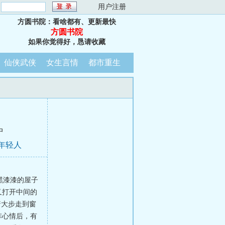
：
用户注册
方圆书院：看啥都有、更新最快
方圆书院
如果你觉得好，恳请收藏
仙侠武侠
女生言情
都市重生
中
个年轻人
黑漆漆的屋子
又打开中间的
着大步走到窗
阵心情后，有