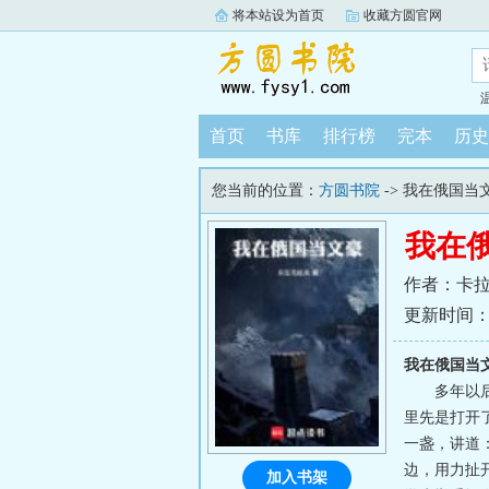
将本站设为首页
收藏方圆官网
首页
书库
排行榜
完本
历史
您当前的位置：
方圆书院
-> 我在俄国当
我在
作者：卡
更新时间：202
我在俄国当
多年以
里先是打开
一盏，讲道
边，用力扯
加入书架