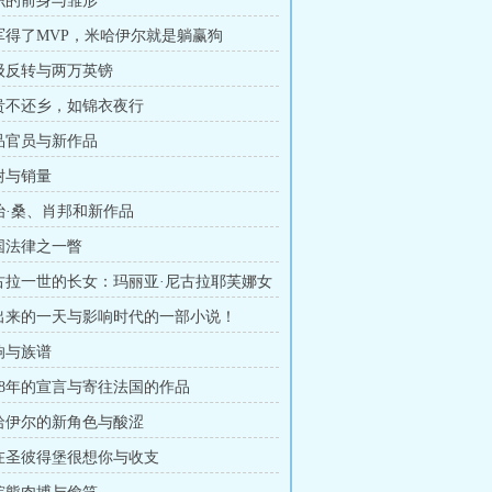
组织的前身与雏形
将军得了MVP，米哈伊尔就是躺赢狗
两级反转与两万英镑
富贵不还乡，如锦衣夜行
三品官员与新作品
忍耐与销量
乔治·桑、肖邦和新作品
俄国法律之一瞥
尼古拉一世的长女：玛丽亚·尼古拉耶芙娜女
多出来的一天与影响时代的一部小说！
反响与族谱
848年的宣言与寄往法国的作品
米哈伊尔的新角色与酸涩
我在圣彼得堡很想你与收支