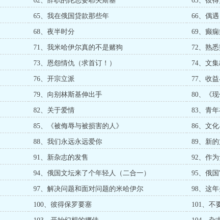
62、辞职的陀思妥耶夫斯基
63、彼
65、我在俄国贷款那些年
66、偶遇
68、夜半时分
69、癫
71、我米哈伊尔真的不是赌狗
72、熟
73、恩怨情仇（求首订！）
74、文
76、开宗立派
77、收
79、向别林斯基伸出手
80、《
82、关于爱情
83、青
85、《被侮辱与被损害的人》
86、文
88、我们永远永远爱你
89、新
91、新杂志的发售
92、作
94、俄国文坛来了个年轻人（二合一）
95、俄
97、解决问题和面对问题的米哈伊尔
98、这
100、彼得保罗要塞
101、