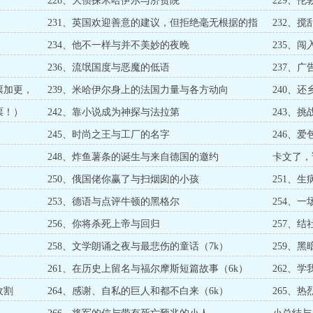
228、大侦探米哈伊尔与济贫院
229、
231、英国欢迎善意的建议，但拒绝毫无根据的指
232、
责
234、他不一样与并不美妙的夜晚
235、
236、流氓国度与恶魔的低语
237、
求月票！
票加更，
239、米哈伊尔身上的法国力量与各方动向
240、
票！）
242、靠小说成为神探与法拉第
243、
245、时尚之王与工厂的名字
246、
加更））
248、炸鱼薯条的诞生与来自德国的邀约
卡文了，
250、俄国佬你赢了与扫烟囱的小孩
251、
253、德语与点评牛顿的黑格尔
254、
256、你将杀死上帝与回归
257、
258、文学朗诵之夜与最悲伤的童话（7k）
259、
261、在历史上留名与福尔摩斯短篇故事（6k）
262、
收割
264、感谢、自私的巨人和都不白来（6k）
265、