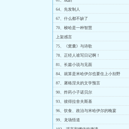
61、戏剧
64、先发制人
67、什么都不缺了
70、梭哈是一种智慧
上架感言
75、《窝囊》与诗歌
78、正经人谁写日记啊！
81、长篇小说与见面
84、就算是米哈伊尔也要住上小别野
87、屠格涅夫的文学预言
90、炸药小子诺贝尔
93、彼得拉舍夫斯基
96、饮食、政治与米哈伊尔的晚宴
99、龙场悟道