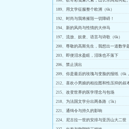
186、欲寄彩笺兼尺素，山长水阔知何处
189、用文学征服整个欧洲（6k）
192、时尚与我将摧毁一切障碍！
194、新的风尚与性情的大仲马
197、流放、奴隶、语言与诗歌（6k）
200、尊敬的高斯先生，我想出一道数学
203、即便泪水盈眶，泪珠也不落下
206、禁止演出
209、你是最后的玫瑰与变脸的报纸（6k
箨小未成竿加更）
212、喜欢小男娘的柏拉图和性压抑的叔
215、改变世界的医学理念与包场
218、为法国文学分出两条路（5k）
221、通缉令与持久的影响
224、尼古拉一世的安排与亚历山大二世