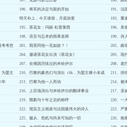
。
187、见面与射击比赛
188、
190、将军的决定与新的开始
191、
明天补上，今天请假，月底加更
193、
195、茶花女：玛丽·杜普莱西
196、
198、语言与忘本的雨果老师
199、
题考考您
201、我竟同他一见如故？！
202、
204、邀请茶花女出演《茶花女》
205、
207、在俄国历练过的米哈伊尔
208、
，为盟主
210、巴黎的豪杰们与演出（6k，为盟主箨小未成
211、
竿加更）
本华
213、巴黎为他一人而动
214、
216、上百场演出与米哈伊尔的翻译事业
217、
219、围剿与十年之后的称呼
220、
222、现实主义画派与法国最伟大的诗人
223、
225、服从、危机与尚未可知的一切
226、