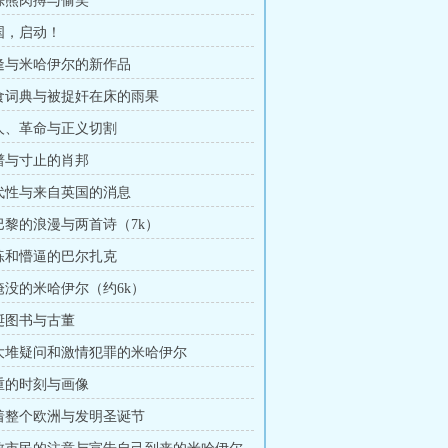
跟棕熊肉搏与偷笑
法国，启动！
重逢与米哈伊尔的新作品
美食词典与被捉奸在床的雨果
诗人、革命与正义切割
曲谱与寸止的肖邦
现代性与来自英国的消息
老巴黎的浪漫与两首诗（7k）
排练和懵逼的巴尔扎克
被淹没的米哈伊尔（约6k）
圣诞图书与古董
一大堆疑问和激情犯罪的米哈伊尔
严重的时刻与画像
抱着整个欧洲与发明圣诞节