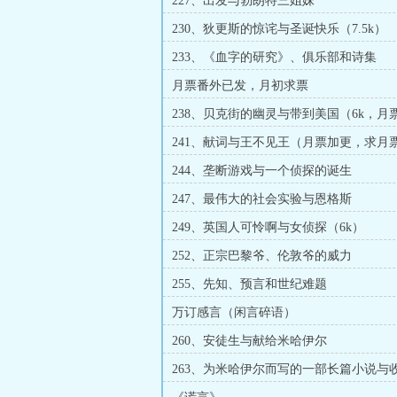
227、出发与勃朗特三姐妹
230、狄更斯的惊诧与圣诞快乐（7.5k）
233、《血字的研究》、俱乐部和诗集
月票番外已发，月初求票
238、贝克街的幽灵与带到美国（6k，月
求月票！）
241、献词与王不见王（月票加更，求月
244、垄断游戏与一个侦探的诞生
247、最伟大的社会实验与恩格斯
249、英国人可怜啊与女侦探（6k）
252、正宗巴黎爷、伦敦爷的威力
255、先知、预言和世纪难题
万订感言（闲言碎语）
260、安徒生与献给米哈伊尔
263、为米哈伊尔而写的一部长篇小说与