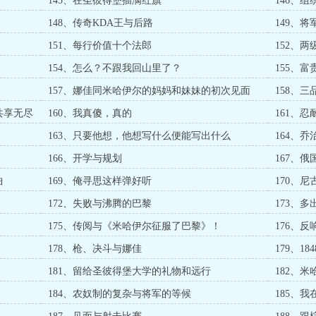
145、在圣彼得堡插满红旗
146、
148、传奇KDA王与后路
149、
151、每行价值十个法郎
152、
154、怎么？不跟我回山里了？
155、
157、娜佳同米哈伊尔的妈妈和妹妹的初次见面
158、
共享无尽
160、我真傻，真的
161、
163、只要他想，他想写什么便能写出什么
164、
166、开学与规划
167、
曲
169、俺寻思这样弹好听
170、
大公
172、失败与沸腾的巴黎
173、
175、传阅与《米哈伊尔征服了巴黎》！
176、
178、枪、决斗与娜佳
179、1
181、留给圣彼得堡大学的礼物和远行
182、
184、农奴制的复杂与将军的等候
185、