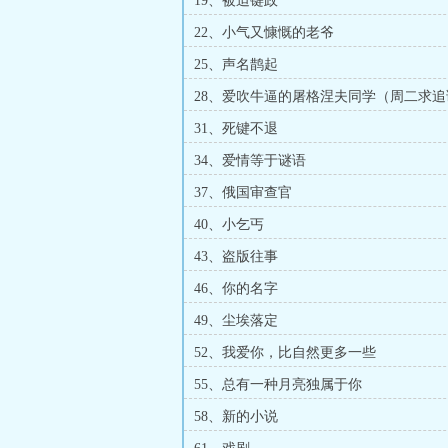
19、被迫键政
22、小气又慷慨的老爷
25、声名鹊起
28、爱吹牛逼的屠格涅夫同学（周二求追
31、死键不退
34、爱情等于谜语
37、俄国审查官
40、小乞丐
43、盗版往事
46、你的名字
49、尘埃落定
52、我爱你，比自然更多一些
55、总有一种月亮独属于你
58、新的小说