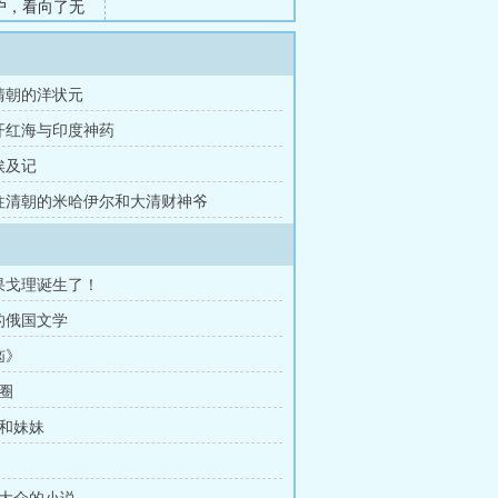
户，看向了无
伊尔·罗曼诺维
豪乃至整个欧
你算个鸡毛的
大清朝的洋状元
分开红海与印度神药
埃及记
前往清朝的米哈伊尔和大清财神爷
果戈理诞生了！
的俄国文学
恼》
学圈
妈和妹妹