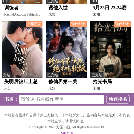
HD
已完结
HD
训练者！
诱他入世
5月25日 23-24赛
RachidAzzouzi,FabianBoll,MichaelBorn
未知
季意甲第38轮 热
未知
那亚VS博洛尼亚
女频恋爱
现代都市
现代都市
完结
已完结
已完结
失明后被年上总
修仙界第一美
拾光书局
裁宠上天
未知
男，绝不吃软饭
未知
未知
第二季
书名：
本站若有图片广告属于第三方接入，非本站所为，广告内容与本站无关，不代表
本站立场，请谨慎阅读。
Copyright © 2020 方圆书院 All Rights Reserved.kk
SiteMap